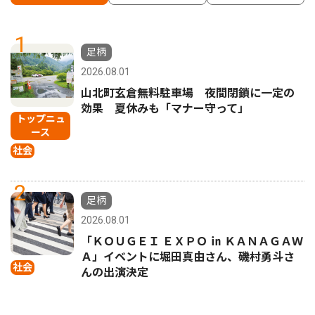
1
足柄
2026.08.01
山北町玄倉無料駐車場 夜間閉鎖に一定の
効果 夏休みも「マナー守って」
トップニュ
ース
社会
2
足柄
2026.08.01
「ＫＯＵＧＥＩ ＥＸＰＯ ㏌ ＫＡＮＡＧＡＷ
Ａ」イベントに堀田真由さん、磯村勇斗さ
社会
んの出演決定