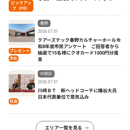
ピックアッ
プ（PR）
秦野
2026.07.31
クアーズテック秦野カルチャーホール令
和8年度市民アンケート ご回答者から
プレゼント
抽選で15名様にクオカード1000円分進
文化
呈
中原区
2026.07.31
川崎ＢＴ 新ヘッドコーチに桶谷大氏
日本代表兼任で意気込み
社会
エリア一覧を見る