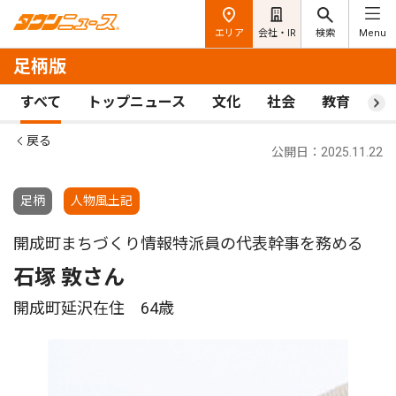
エリア
会社・IR
検索
Menu
足柄版
すべて
トップニュース
文化
社会
教育
ス
戻る
公開日：2025.11.22
足柄
人物風土記
開成町まちづくり情報特派員の代表幹事を務める
石塚 敦さん
開成町延沢在住 64歳