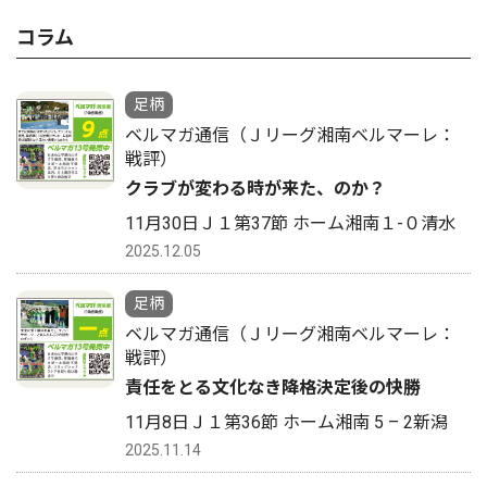
コラム
足柄
ベルマガ通信（Ｊリーグ湘南ベルマーレ：
戦評）
クラブが変わる時が来た、のか？
11月30日Ｊ１第37節 ホーム湘南１-０清水
2025.12.05
足柄
ベルマガ通信（Ｊリーグ湘南ベルマーレ：
戦評）
責任をとる文化なき降格決定後の快勝
11月8日Ｊ１第36節 ホーム湘南 5 – 2新潟
2025.11.14