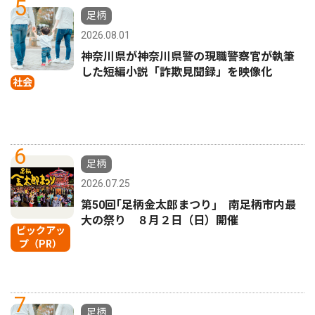
5
足柄
2026.08.01
神奈川県が神奈川県警の現職警察官が執筆
した短編小説「詐欺見聞録」を映像化
社会
6
足柄
2026.07.25
第50回｢足柄金太郎まつり｣ 南足柄市内最
大の祭り ８月２日（日）開催
ピックアッ
プ（PR）
7
足柄