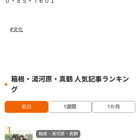
０・８５・７６０１
#文化
箱根・湯河原・真鶴 人気記事ランキン
グ
前日
1週間
1か月
1
箱根・湯河原・真鶴