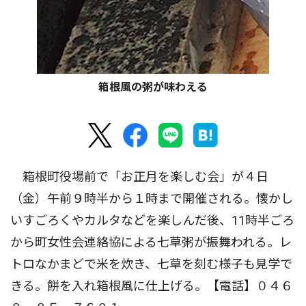
箱根風の粥が味わえる
箱根町役場前で「お正月を楽しむ会」が４日
（金）午前９時半から１時まで開催される。懐かし
いすごろくやカルタなどを楽しんだ後、11時半ごろ
から町女性会連絡協による七草粥が振舞われる。レ
トロなかまどで米を炊き、七草を刻む様子も見学で
きる。餅を入れ箱根風に仕上げる。【電話】０４６