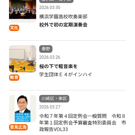
2026.03.30
横浜学園高校吹奏楽部
校外で初の定期演奏会
文化
秦野
2026.03.26
桜の下で軽音楽を
学生団体Ｅ４がインハイ
教育
川崎区・幸区
2026.03.27
令和７年第４回定例会一般質問 令和８
年第１回定例会予算審査特別委員会 市
意見広告
政報告VOL33