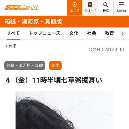
エリア
会社・IR
検索
Menu
箱根・湯河原・真鶴版
すべて
トップニュース
文化
社会
教育
ス
戻る
公開日：2019.01.01
箱根・湯河原・真鶴
文化
４（金）11時半頃七草粥振舞い