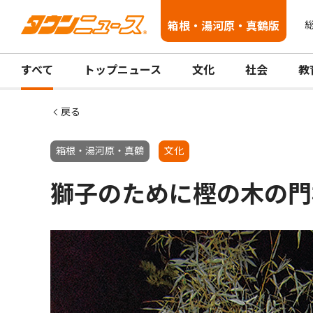
箱根・湯河原・真鶴版
総
すべて
トップニュース
文化
社会
教
戻る
箱根・湯河原・真鶴
文化
獅子のために樫の木の門