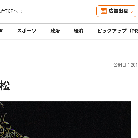
広告出稿
合TOPへ
育
スポーツ
政治
経済
ピックアップ（P
公開日：2019
松