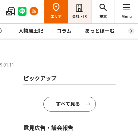
エリア
会社・IR
検索
Menu
R）
人物風土記
コラム
あっとほーむ
プレ
.01.11
ピックアップ
すべて見る
意見広告・議会報告