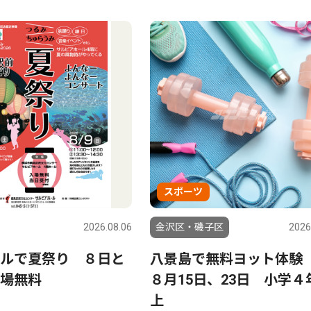
スポーツ
2026.08.06
金沢区・磯子区
2026
ルで夏祭り ８日と
八景島で無料ヨット
場無料
８月15日、23日 小学４
上