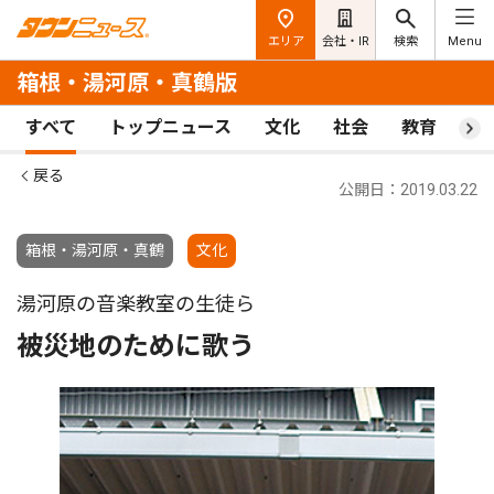
エリア
会社・IR
検索
Menu
箱根・湯河原・真鶴版
すべて
トップニュース
文化
社会
教育
ス
戻る
公開日：2019.03.22
箱根・湯河原・真鶴
文化
湯河原の音楽教室の生徒ら
被災地のために歌う