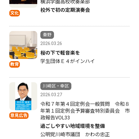
横浜学園高校吹奏楽部
校外で初の定期演奏会
文化
秦野
2026.03.26
桜の下で軽音楽を
学生団体Ｅ４がインハイ
教育
川崎区・幸区
2026.03.27
令和７年第４回定例会一般質問 令和８
年第１回定例会予算審査特別委員会 市
意見広告
政報告VOL33
過ごしやすい地域環境を整備
公明党川崎市議団 かわの忠正