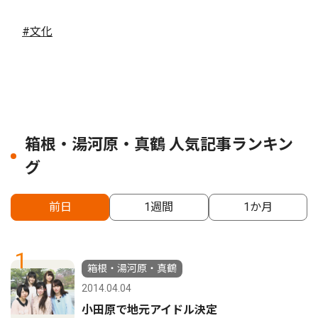
#文化
箱根・湯河原・真鶴 人気記事ランキン
グ
前日
1週間
1か月
1
箱根・湯河原・真鶴
2014.04.04
小田原で地元アイドル決定