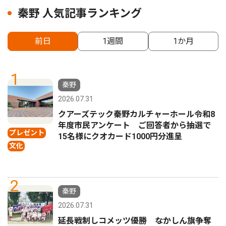
秦野 人気記事ランキング
前日
1週間
1か月
1
秦野
2026.07.31
クアーズテック秦野カルチャーホール令和8
年度市民アンケート ご回答者から抽選で
プレゼント
15名様にクオカード1000円分進呈
文化
2
秦野
2026.07.31
延長戦制しコメッツ優勝 なかしん旗争奪