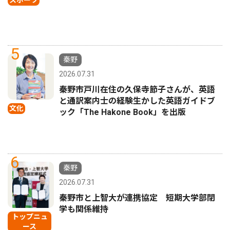
5
秦野
2026.07.31
秦野市戸川在住の久保寺節子さんが、英語
と通訳案内士の経験生かした英語ガイドブ
文化
ック「The Hakone Book」を出版
6
秦野
2026.07.31
秦野市と上智大が連携協定 短期大学部閉
学も関係維持
トップニュ
ース