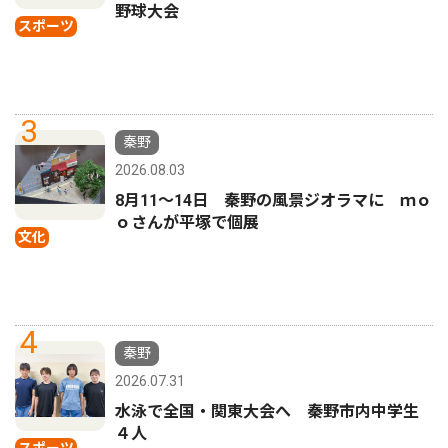
野球大会
スポーツ
3
秦野
2026.08.03
8月11〜14日 秦野の風景ジオラマに ｍｏ
ｏさんが平塚で個展
文化
4
秦野
2026.07.31
水泳で全国・関東大会へ 秦野市内中学生
４人
スポーツ