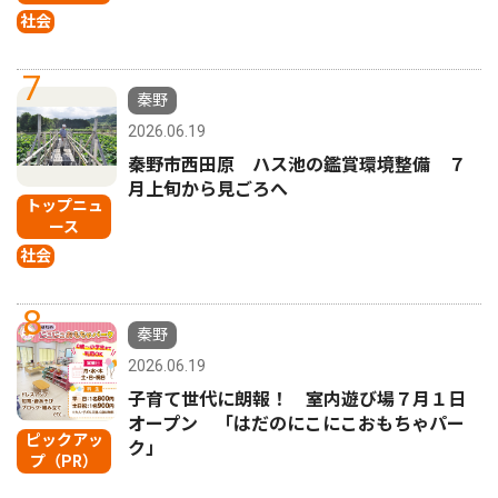
社会
7
秦野
2026.06.19
秦野市西田原 ハス池の鑑賞環境整備 ７
月上旬から見ごろへ
トップニュ
ース
社会
8
秦野
2026.06.19
子育て世代に朗報！ 室内遊び場７月１日
オープン 「はだのにこにこおもちゃパー
ピックアッ
ク」
プ（PR）