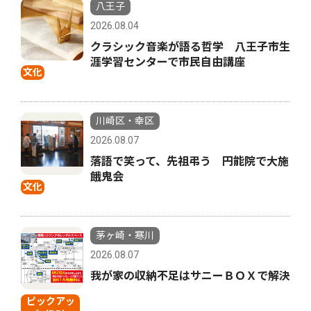
八王子
2026.08.04
クラシック音楽が語る哲学 八王子市生
涯学習センターで市民自由講座
文化
川崎区・幸区
2026.08.07
落語で笑って、先祖弔う 円能院で大施
餓鬼会
文化
茅ヶ崎・寒川
2026.08.07
我が家の収納不足はサニーＢＯＸで解決
ピックアッ