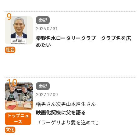
9
秦野
2026.07.31
秦野名水ロータリークラブ クラブ名を広
めたい
社会
10
秦野
2022.12.09
幡男さん次男山本厚生さん
映画化契機に父を語る
トップニュ
ース
『ラーゲリより愛を込めて』
文化