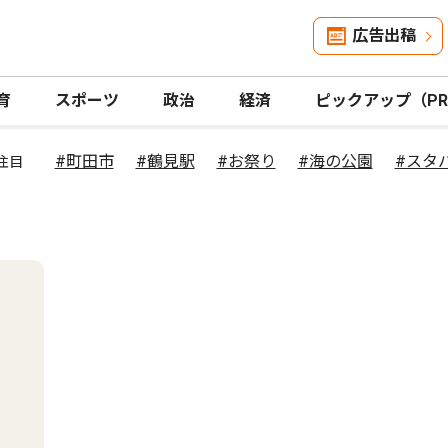
広告出稿
育
スポーツ
政治
経済
ピックアップ（P
#町田市
#鶴見駅
#お祭り
#海の公園
#スタ
注目