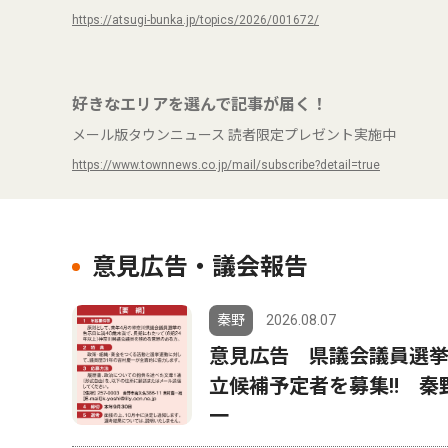
https://atsugi-bunka.jp/topics/2026/001672/
好きなエリアを選んで記事が届く！
メール版タウンニュース 読者限定プレゼント実施中
https://www.townnews.co.jp/mail/subscribe?detail=true
意見広告・議会報告
秦野
2026.08.07
意見広告 県議会議員選
立候補予定者を募集‼ 秦
一