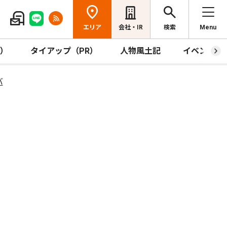
エリア
会社・IR
検索
Menu
R）
タイアップ（PR）
人物風土記
イベント
バ