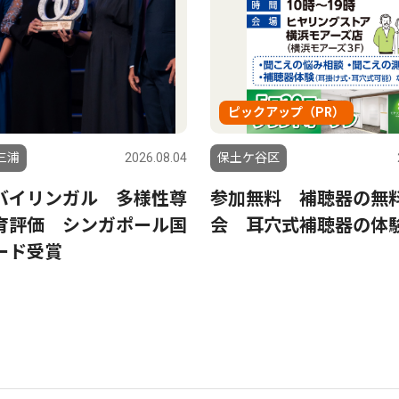
ピックアップ（PR）
三浦
2026.08.04
保土ケ谷区
バイリンガル 多様性尊
参加無料 補聴器の無
育評価 シンガポール国
会 耳穴式補聴器の体
ード受賞