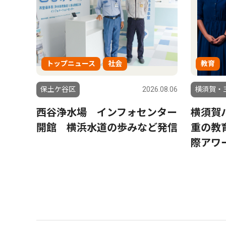
トップニュース
社会
教育
保土ケ谷区
2026.08.06
横須賀・
西谷浄水場 インフォセンター
横須賀
開館 横浜水道の歩みなど発信
重の教
際アワ