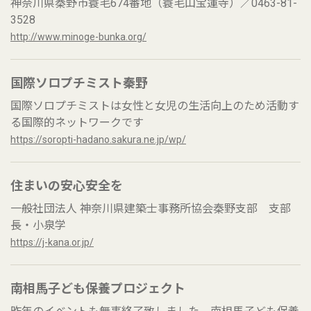
神奈川県秦野市蓑毛674番地（蓑毛山宝蓮寺）／0463-81-
3528
http://www.minoge-bunka.org/
国際ソロプチミスト秦野
国際ソロプチミストは女性と女児の生活向上のため活動す
る国際的ネットワークです
https://soropti-hadano.sakura.ne.jp/wp/
住まいの安心安全を
一般社団法人 神奈川県建築士事務所協会秦野支部 支部
長・小泉学
https://j-kana.or.jp/
南相馬子ども保養プロジェクト