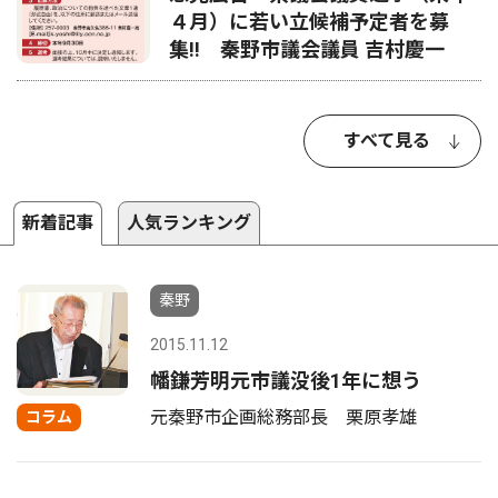
４月）に若い立候補予定者を募
集‼ 秦野市議会議員 吉村慶一
すべて見る
新着記事
人気ランキング
秦野
2015.11.12
幡鎌芳明元市議没後1年に想う
元秦野市企画総務部長 栗原孝雄
コラム