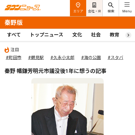
エリア
会社・IR
検索
Menu
秦野版
すべて
トップニュース
文化
社会
教育
ス
注目
#町田市
#鶴見駅
#久永小太郎
#海の公園
#スタバ
秦野 幡鎌芳明元市議没後1年に想うの記事