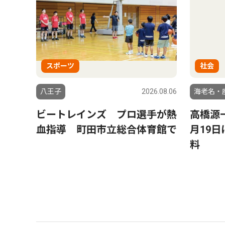
スポーツ
社会
八王子
2026.08.06
海老名・
ビートレインズ プロ選手が熱
高橋源
血指導 町田市立総合体育館で
月19
料