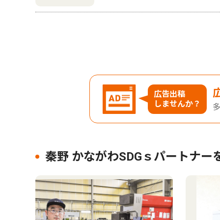
広告出稿
しませんか？
秦野 かながわSDGｓパートナー