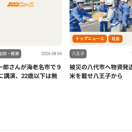
トップニュース
社会
座間・綾瀬
2026.08.04
八王子
一郎さんが海老名市で９
被災の八代市へ物資発
日に講演、22歳以下は無
米を載せ八王子から