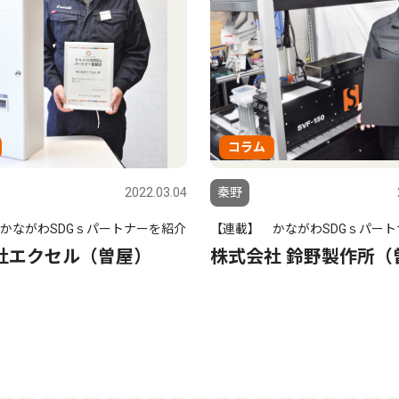
コラム
2022.03.04
秦野
かながわSDGｓパートナーを紹介
【連載】 かながわSDGｓパー
社エクセル（曽屋）
株式会社 鈴野製作所（