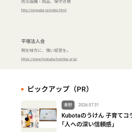
防災設備・用品、保守点検
http://sinwabs.jp/index.html
平塚法人会
税を味方に、強い経営を。
https://www.hiratuka-hojinkai.or.jp/
ピックアップ（PR）
秦野
2026.07.31
Kubotaのうけん 子育て
｢人への深い信頼感｣