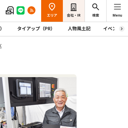
エリア
会社・IR
検索
Menu
R）
タイアップ（PR）
人物風土記
イベント
バ