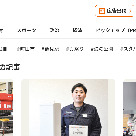
広告出稿
育
スポーツ
政治
経済
ピックアップ（P
#町田市
#鶴見駅
#お祭り
#海の公園
#スタ
注目
介の記事