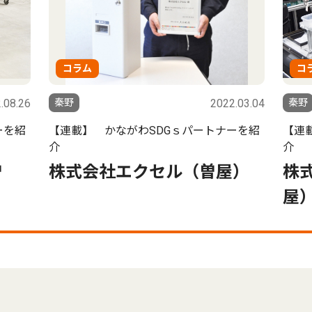
コラム
コ
.08.26
秦野
2022.03.04
秦野
ーを紹
【連載】 かながわSDGｓパートナーを紹
【連
介
介
曽
株式会社エクセル（曽屋）
株
屋