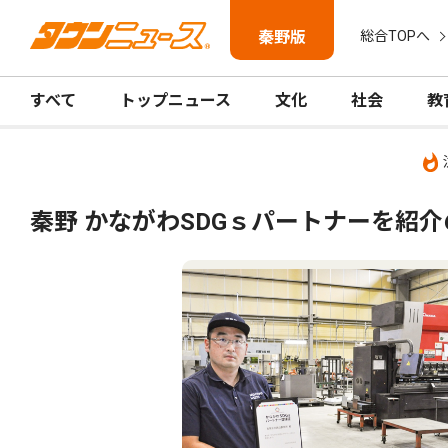
秦野版
総合TOPへ
すべて
トップニュース
文化
社会
教
秦野 かながわSDGｓパートナーを紹