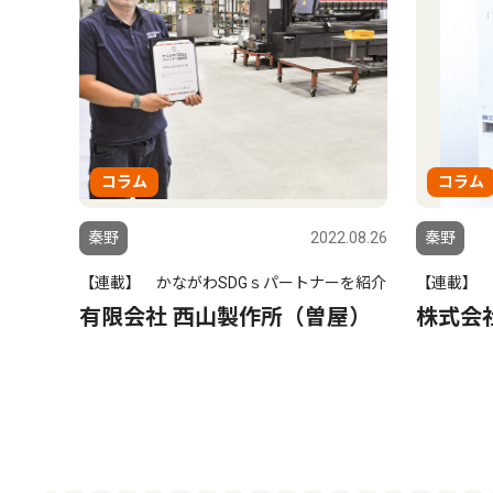
コラム
コラム
秦野
2022.08.26
秦野
【連載】 かながわSDGｓパートナーを紹介
【連載】 
有限会社 西山製作所（曽屋）
株式会