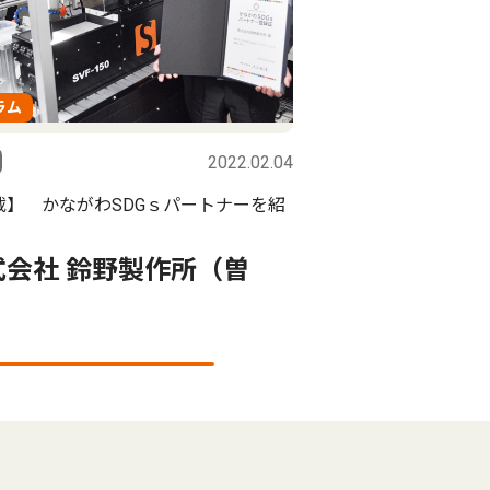
ラム
2022.02.04
載】 かながわSDGｓパートナーを紹
式会社 鈴野製作所（曽
）