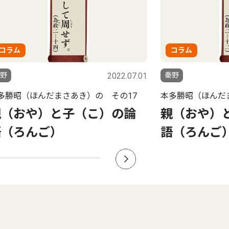
ラム
コラム
2022.07.01
秦野
勝昭（ほんだまさあき）の その17
本多勝昭（ほんだまさ
（おや）と子（こ）の論
親（おや）と
（ろんご）
語（ろんご）