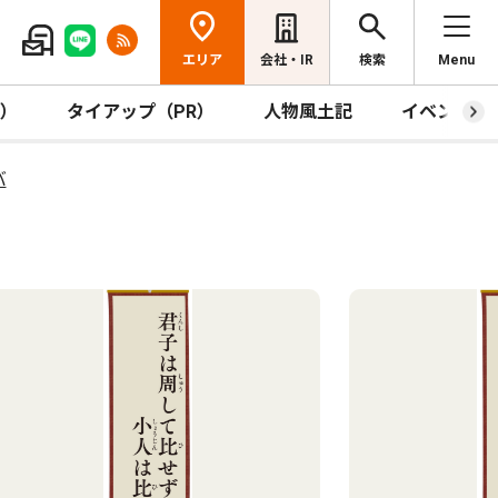
エリア
会社・IR
検索
Menu
R）
タイアップ（PR）
人物風土記
イベント
バ