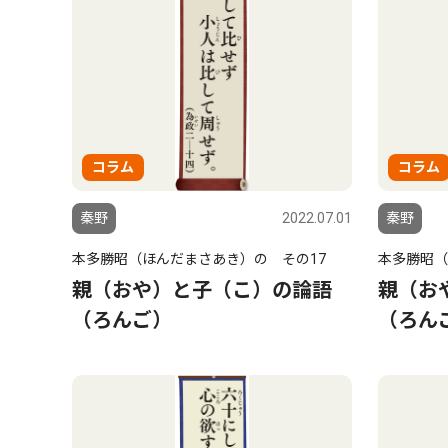
コラム
コラム
秦野
2022.07.01
秦野
本多勝昭（ほんだまさあき）の その17
本多勝昭（
親（おや）と子（こ）の論語
親（お
（ろんご）
（ろん