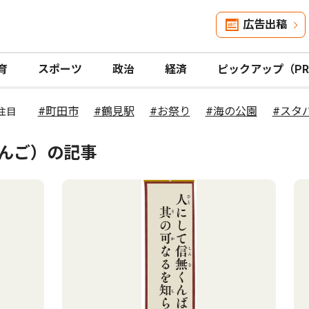
広告出稿
育
スポーツ
政治
経済
ピックアップ（P
#町田市
#鶴見駅
#お祭り
#海の公園
#スタ
注目
ろんご）の記事