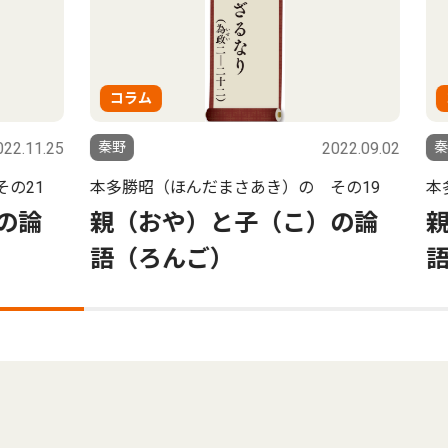
コラム
コ
.11.25
秦野
2022.09.02
秦野
21
本多勝昭（ほんだまさあき）の その19
本多
論
親（おや）と子（こ）の論
親
語（ろんご）
語