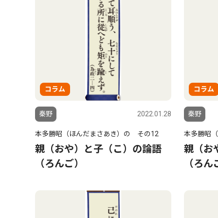
コラム
コラム
秦野
2022.01.28
秦野
本多勝昭（ほんだまさあき）の その12
本多勝昭（
親（おや）と子（こ）の論語
親（お
（ろんご）
（ろん