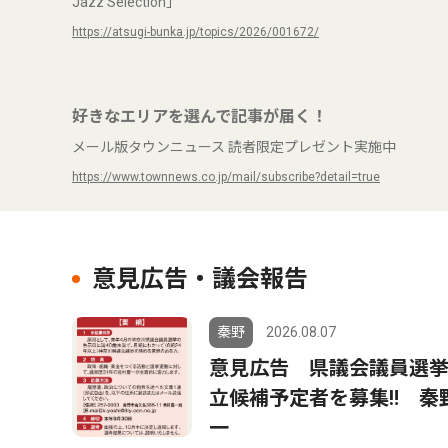
Jazz Selection」
https://atsugi-bunka.jp/topics/2026/001672/
好きなエリアを選んで記事が届く！
メール版タウンニュース 読者限定プレゼント実施中
https://www.townnews.co.jp/mail/subscribe?detail=true
意見広告・議会報告
秦野
2026.08.07
意見広告 県議会議員選
立候補予定者を募集‼ 秦
一