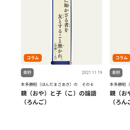
コラム
コラム
秦野
2021.11.19
秦野
本多勝昭（ほんだまさあき）の その６
本多勝昭（
親（おや）と子（こ）の論語
親（お
（ろんご）
（ろん