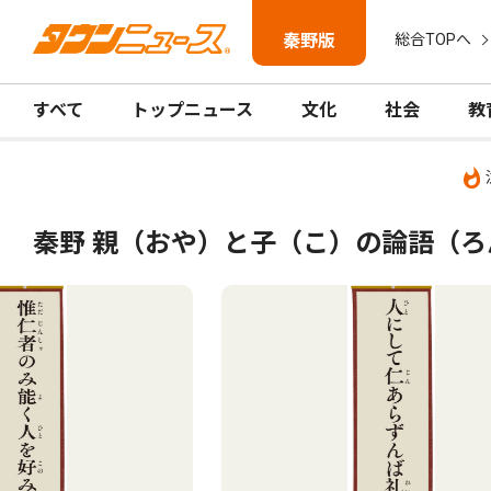
秦野版
総合TOPへ
すべて
トップニュース
文化
社会
教
秦野 親（おや）と子（こ）の論語（