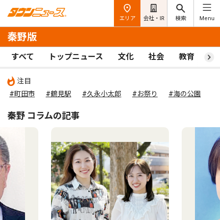
エリア
会社・IR
検索
Menu
秦野版
すべて
トップニュース
文化
社会
教育
ス
注目
#町田市
#鶴見駅
#久永小太郎
#お祭り
#海の公園
秦野 コラムの記事