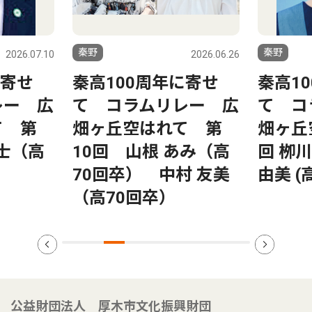
秦野
秦野
2026.07.10
2026.06.26
に寄せ
秦高100周年に寄せ
秦高1
レー 広
て コラムリレー 広
て コ
て 第
畑ヶ丘空はれて 第
畑ヶ丘
隆士（高
10回 山根 あみ（高
回 栁川
70回卒） 中村 友美
由美 (
（高70回卒）
公益財団法人 厚木市文化振興財団