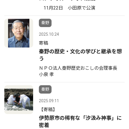
11月22日 小田原で公演
秦野
2025.10.24
寄稿
秦野の歴史・文化の学びと継承を想
う
ＮＰＯ法人秦野歴史おこしの会理事長
小泉 孝
秦野
2025.09.11
【寄稿】
伊勢原市の稀有な「汐汲み神事」に
密着