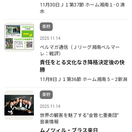
11月30日Ｊ１第37節 ホーム湘南１-０清
水
秦野
2025.11.14
ベルマガ通信（Ｊリーグ湘南ベルマー
レ：戦評）
責任をとる文化なき降格決定後の快
勝
11月8日Ｊ１第36節 ホーム湘南 5 – 2新潟
秦野
2025.11.14
世界の観客を魅了する”金管七重奏団”
音楽情報
ムノツィル・ブラス来日