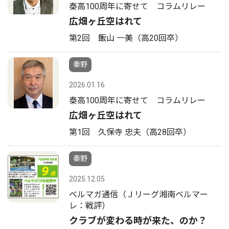
秦高100周年に寄せて コラムリレー
広畑ヶ丘空はれて
第2回 飯山 一美（高20回卒）
秦野
2026.01.16
秦高100周年に寄せて コラムリレー
広畑ヶ丘空はれて
第1回 久保寺 忠夫（高28回卒）
秦野
2025.12.05
ベルマガ通信（Ｊリーグ湘南ベルマー
レ：戦評）
クラブが変わる時が来た、のか？