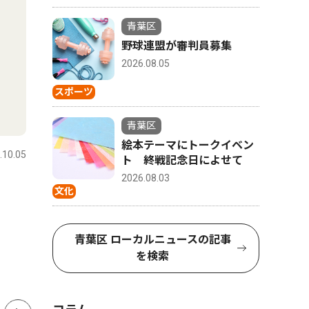
青葉区
野球連盟が審判員募集
2026.08.05
スポーツ
社会
トップニ
青葉区
絵本テーマにトークイベン
.10.05
青葉区
2026.08.01
青葉区
ト 終戦記念日によせて
2026.08.03
山中市長、パワハラ認定受け
田奈高校
文化
告発職員に直接謝罪 「初め
編・統合
て人権の意味を理解できた」
１３９人
青葉区 ローカルニュースの記事
を検索