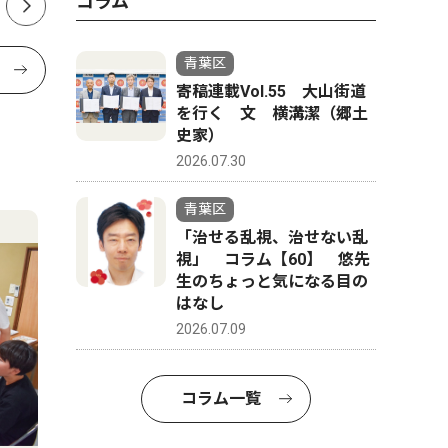
コラム
青葉区
寄稿連載Vol.55 大山街道
を行く 文 横溝潔（郷土
史家）
2026.07.30
青葉区
「治せる乱視、治せない乱
視」 コラム【60】 悠先
生のちょっと気になる目の
はなし
2026.07.09
コラム一覧