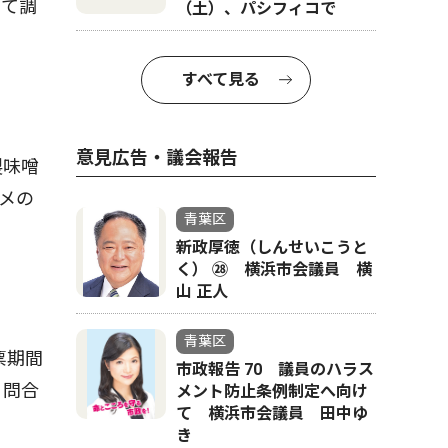
せて調
（土）、パシフィコで
すべて見る
意見広告・議会報告
製味噌
メの
青葉区
新政厚徳（しんせいこうと
く） ㉘ 横浜市会議員 横
山 正人
青葉区
票期間
市政報告 70 議員のハラス
。問合
メント防止条例制定へ向け
て 横浜市会議員 田中ゆ
き