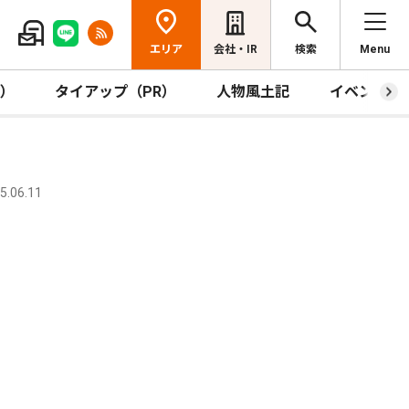
エリア
会社・IR
検索
Menu
R）
タイアップ（PR）
人物風土記
イベント
.06.11