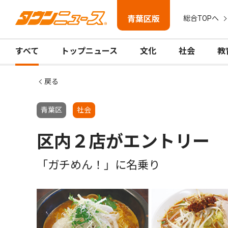
青葉区版
総合TOPへ
すべて
トップニュース
文化
社会
教
戻る
青葉区
社会
区内２店がエントリー
「ガチめん！」に名乗り