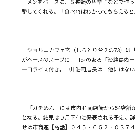
ーメンをベースに、５種類の唐辛子などで作
整してくれる。「食べればわかってもらえると
ジョルニカフェ玄（しらとり台２の73）は
がベースのスープに、コシのある「淡路島ぬー
一口ライス付き。中井浩司店長は「他にはない
「ガチめん」には市内41商店街から54店舗
となる。結果は９月下旬に発表される予定。詳細は【URL
せは市商連【電話】０４５・６６２・０８７