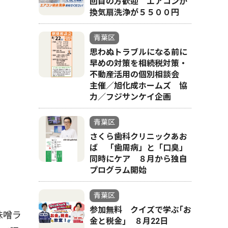
回目の方歓迎 エアコンか
換気扇洗浄が５５００円
青葉区
思わぬトラブルになる前に
早めの対策を相続税対策・
不動産活用の個別相談会
主催／旭化成ホームズ 協
力／フジサンケイ企画
青葉区
さくら歯科クリニックあお
ば 「歯周病」と「口臭」
同時にケア ８月から独自
プログラム開始
青葉区
参加無料 クイズで学ぶ｢お
味噌ラ
金と税金｣ ８月22日