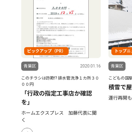
ピックアップ（PR）
トップニ
6.07.30
青葉区
2020.01.16
青葉区
このチラシは詐欺!? 排水管洗浄１カ所３０
こどもの国
の屋
００円
積雪で屋
投票
「行政の指定工事店か確認
運行再開も
を」
ホームエクスプレス 加藤代表に聞
く