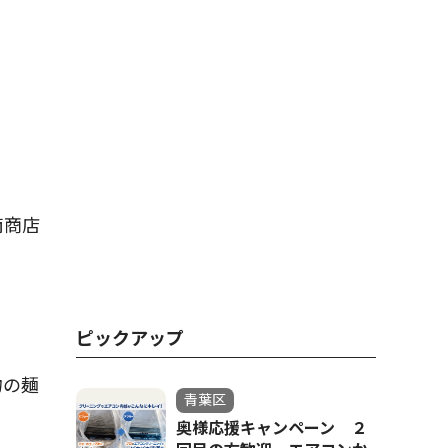
南商店
ピックアップ
物の麺
青葉区
奥様応援キャンペーン ２