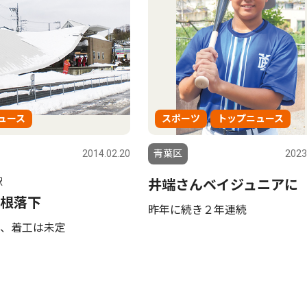
ュース
スポーツ
トップニュース
2014.02.20
青葉区
2023
駅
井端さんベイジュニアに
根落下
昨年に続き２年連続
、着工は未定