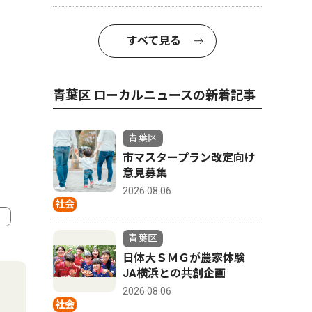
すべて見る
青葉区 ローカルニュースの新着記事
青葉区
市マスタープラン改定向け
意見募集
2026.08.06
社会
青葉区
4
5
日体大ＳＭＧが農家体験
JA横浜との共創企画
2026.08.06
社会