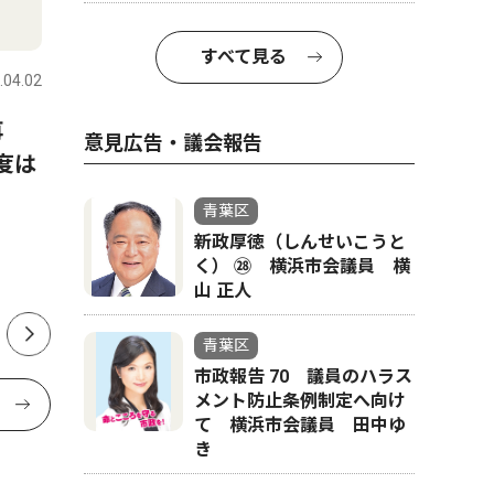
人物風土記
教育
すべて見る
.04.02
青葉区
2016.05.26
青葉区
5月1日から7日までナミビアで行われたサ
再
榎が丘小
意見広告・議会報告
ハラレースで優勝した
度は
根色決定
飯野 航さん
で
青葉区
たちばな台在住 36歳
新政厚徳（しんせいこうと
く） ㉘ 横浜市会議員 横
山 正人
青葉区
市政報告 70 議員のハラス
メント防止条例制定へ向け
て 横浜市会議員 田中ゆ
き