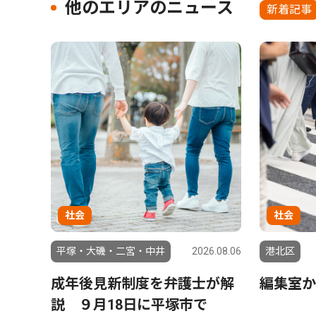
他のエリアのニュース
新着記事
社会
社会
平塚・大磯・二宮・中井
2026.08.06
港北区
成年後見新制度を弁護士が解
編集室か
説 ９月18日に平塚市で