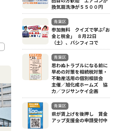
回目の方歓迎 エアコンか
換気扇洗浄が５５００円
青葉区
参加無料 クイズで学ぶ｢お
金と税金｣ ８月22日
（土）、パシフィコで
青葉区
4
5
思わぬトラブルになる前に
早めの対策を相続税対策・
不動産活用の個別相談会
主催／旭化成ホームズ 協
力／フジサンケイ企画
青葉区
県が賃上げを後押し 賃金
アップ支援金の申請受付中