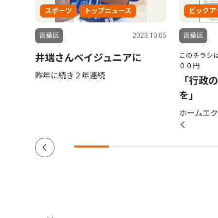
スポーツ
トップニュース
ピックア
6.07.23
青葉区
2023.10.05
青葉区
このチラシは
しよ
井端さんベイジュニアに
００円
・
昨年に続き２年連続
「行政の
 ２
を」
ホームエク
く