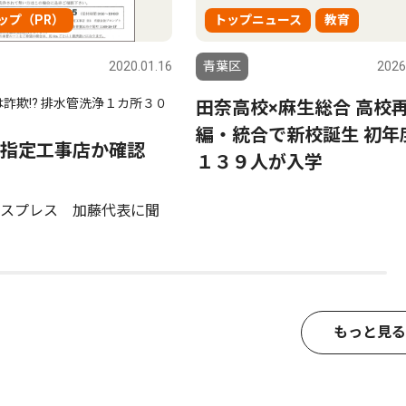
ップ（PR）
トップニュース
教育
2020.01.16
青葉区
2026
詐欺!? 排水管洗浄１カ所３０
田奈高校×麻生総合 高校
編・統合で新校誕生 初年
指定工事店か確認
１３９人が入学
スプレス 加藤代表に聞
もっと見る