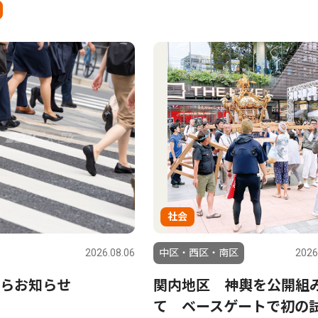
社会
2026.08.06
中区・西区・南区
2026
らお知らせ
関内地区 神輿を公開組
て ベースゲートで初の