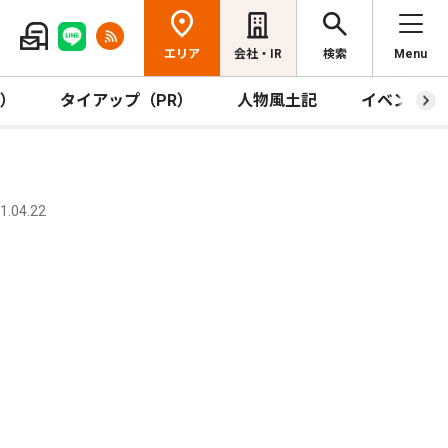
エリア
会社・IR
検索
Menu
R）
タイアップ（PR）
人物風土記
イベント
.04.22