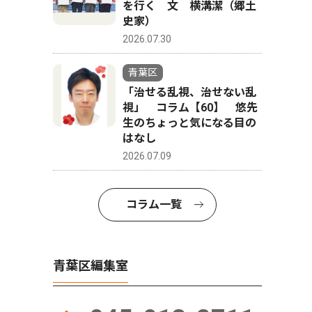
を行く 文 横溝潔（郷土
史家）
2026.07.30
青葉区
「治せる乱視、治せない乱
視」 コラム【60】 悠先
生のちょっと気になる目の
はなし
2026.07.09
コラム一覧
青葉区編集室