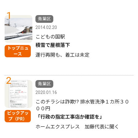
1
青葉区
2014.02.20
こどもの国駅
積雪で屋根落下
トップニュ
ース
運行再開も、着工は未定
2
青葉区
2020.01.16
このチラシは詐欺!? 排水管洗浄１カ所３０
００円
ピックアッ
「行政の指定工事店か確認を」
プ（PR）
ホームエクスプレス 加藤代表に聞く