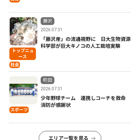
藤沢
2026.07.31
「藤沢産」の流通視野に 日大生物資源
科学部が巨大キノコの人工栽培実験
トップニュ
ース
社会
町田
2026.07.31
少年野球チーム 連携しコーチを救命
消防が感謝状
スポーツ
エリア一覧を見る