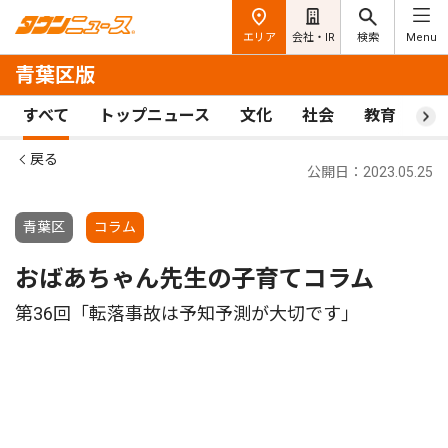
エリア
会社・IR
検索
Menu
青葉区版
すべて
トップニュース
文化
社会
教育
ス
戻る
公開日：2023.05.25
青葉区
コラム
おばあちゃん先生の子育てコラム
第36回「転落事故は予知予測が大切です｣