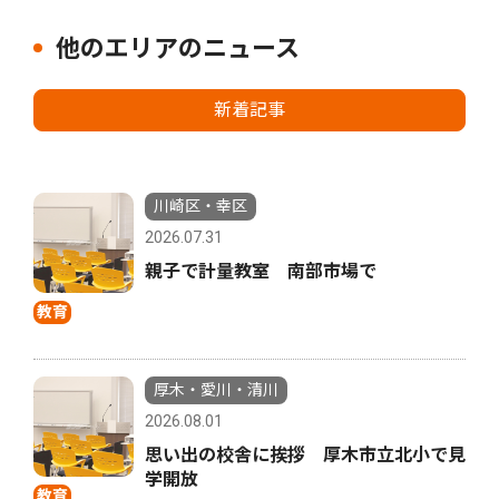
他のエリアのニュース
新着記事
川崎区・幸区
2026.07.31
親子で計量教室 南部市場で
教育
厚木・愛川・清川
2026.08.01
思い出の校舎に挨拶 厚木市立北小で見
学開放
教育