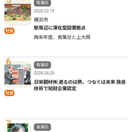
青葉区
2026.02.19
横浜市
駅周辺に滞在型図書拠点
社会
再来年度、青葉台と上大岡
6
青葉区
2026.04.23
日栄鋼材㈱ 遮るのは熱、つなぐは未来 独自
技術で知財企業認定
社会
7
青葉区