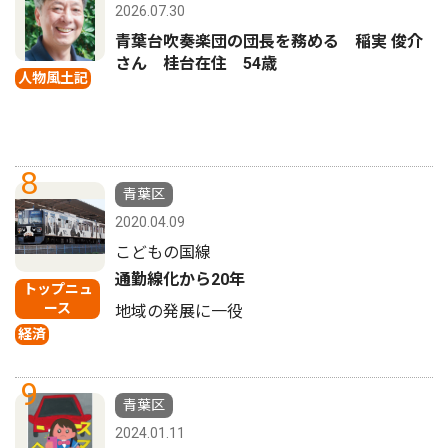
2026.07.30
青葉台吹奏楽団の団長を務める 稲実 俊介
さん 桂台在住 54歳
人物風土記
8
青葉区
2020.04.09
こどもの国線
通勤線化から20年
トップニュ
ース
地域の発展に一役
経済
9
青葉区
2024.01.11