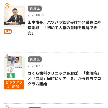
3
青葉区
2026.08.01
山中市長、パワハラ認定受け告発職員に直
接謝罪 「初めて人権の意味を理解でき
社会
た」
4
青葉区
2026.07.30
さくら歯科クリニックあおば 「歯周病」
と「口臭」同時にケア ８月から独自プロ
ピックアッ
グラム開始
プ（PR）
5