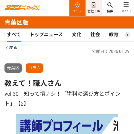
エリア
会社・IR
検索
Menu
青葉区版
すべて
トップニュース
文化
社会
教育
ス
戻る
公開日：2026.01.29
青葉区
コラム
教えて！職人さん
vol.30 知って損ナシ！「塗料の選び方とポイン
ト」【2】