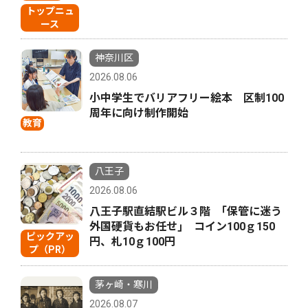
トップニュ
ース
神奈川区
2026.08.06
小中学生でバリアフリー絵本 区制100
周年に向け制作開始
教育
八王子
2026.08.06
八王子駅直結駅ビル３階 ｢保管に迷う
外国硬貨もお任せ｣ コイン100ｇ150
ピックアッ
円、札10ｇ100円
プ（PR）
茅ヶ崎・寒川
2026.08.07