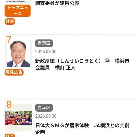
調査委員が結果公表
トップニュ
ース
社会
7
青葉区
2026.08.06
新政厚徳（しんせいこうとく） ㉘ 横浜市
会議員 横山 正人
意見広告
8
青葉区
2026.08.06
日体大ＳＭＧが農家体験 JA横浜との共創
企画
社会