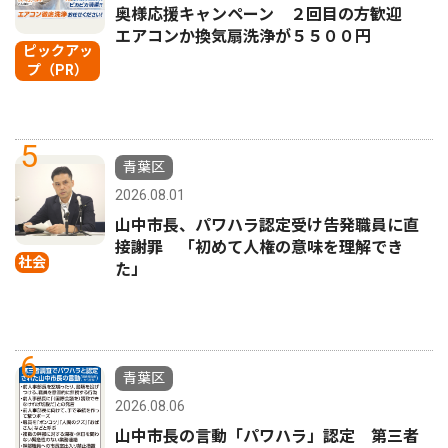
奥様応援キャンペーン ２回目の方歓迎
エアコンか換気扇洗浄が５５００円
ピックアッ
プ（PR）
5
青葉区
2026.08.01
山中市長、パワハラ認定受け告発職員に直
接謝罪 「初めて人権の意味を理解でき
社会
た」
6
青葉区
2026.08.06
山中市長の言動「パワハラ」認定 第三者