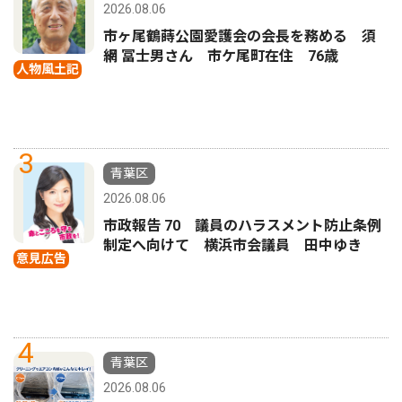
2026.08.06
市ヶ尾鶴蒔公園愛護会の会長を務める 須
網 冨士男さん 市ケ尾町在住 76歳
人物風土記
3
青葉区
2026.08.06
市政報告 70 議員のハラスメント防止条例
制定へ向けて 横浜市会議員 田中ゆき
意見広告
4
青葉区
2026.08.06