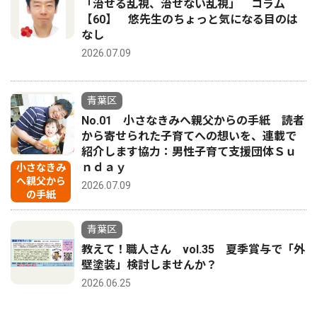
「治せる乱視、治せない乱視」 コラム
【60】 悠先生のちょっと気になる目のは
なし
2026.07.09
青葉区
No.01 小さなきみへ親父からの手紙 読者
から寄せられた子育てへの想いを、連載で
紹介します協力：男性子育て支援団体Ｓｕ
ｎｄａｙ
小さなきみ
へ親父から
2026.07.09
の手紙
青葉区
教えて！職人さん vol.35 夏季賞与で「外
壁塗装」検討しませんか？
2026.06.25