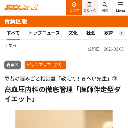
エリア
会社・IR
検索
Menu
青葉区版
すべて
トップニュース
文化
社会
教育
ス
戻る
公開日：2026.02.05
青葉区
ピックアップ（PR）
患者の悩みごと相談室「教えて！きへい先生」㊸
高血圧内科の徹底管理「医師伴走型ダ
イエット」