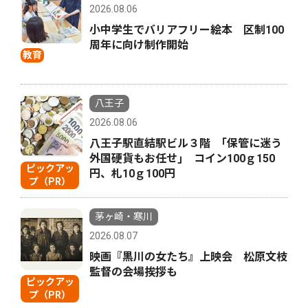
2026.08.06
小中学生でバリアフリー絵本 区制100
周年に向け制作開始
教育
八王子
2026.08.06
八王子駅直結駅ビル３階 ｢保管に迷う
外国硬貨もお任せ｣ コイン100ｇ150
ピックアッ
円、札10ｇ100円
プ（PR）
茅ヶ崎・寒川
2026.08.07
映画『黒川の女たち』上映会 松原文枝
監督の会場挨拶も
ピックアッ
プ（PR）