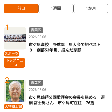
前日
1週間
1か月
1
青葉区
2026.08.06
市ケ尾高校 野球部 県大会で初ベスト
８ 創部53年目、掴んだ悲願
スポーツ
トップニュ
ース
2
青葉区
2026.08.06
市ヶ尾鶴蒔公園愛護会の会長を務める 須
網 冨士男さん 市ケ尾町在住 76歳
人物風土記