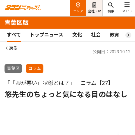
エリア
会社・IR
検索
Menu
青葉区版
すべて
トップニュース
文化
社会
教育
ス
戻る
公開日：2023.10.12
青葉区
コラム
「『眼が悪い』状態とは？」 コラム【27】
悠先生のちょっと気になる目のはなし