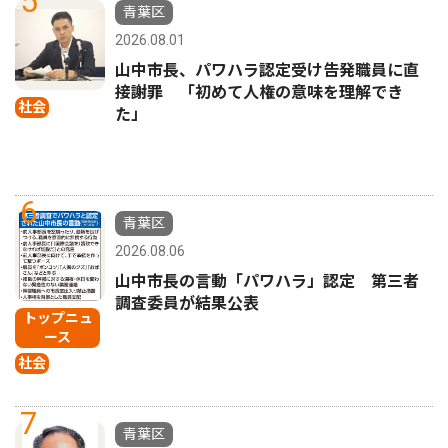
5
青葉区
2026.08.01
山中市長、パワハラ認定受け告発職員に直
接謝罪 「初めて人権の意味を理解でき
社会
た」
6
青葉区
2026.08.06
山中市長の言動「パワハラ」認定 第三者
調査委員が結果公表
トップニュ
ース
社会
7
青葉区