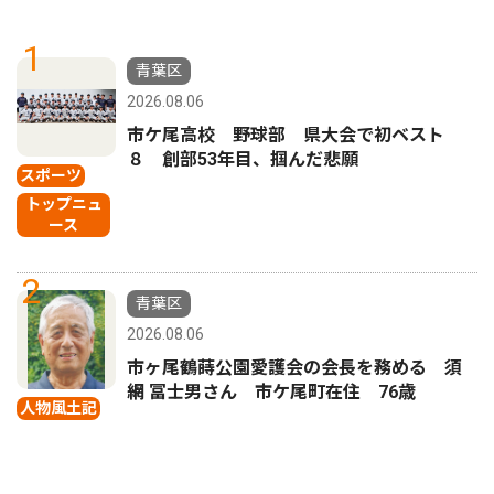
1
青葉区
2026.08.06
市ケ尾高校 野球部 県大会で初ベスト
８ 創部53年目、掴んだ悲願
スポーツ
トップニュ
ース
2
青葉区
2026.08.06
市ヶ尾鶴蒔公園愛護会の会長を務める 須
網 冨士男さん 市ケ尾町在住 76歳
人物風土記