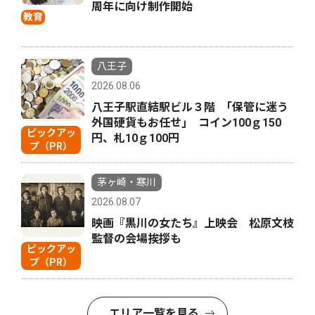
周年に向け制作開始
教育
八王子
2026.08.06
八王子駅直結駅ビル３階 ｢保管に迷う
外国硬貨もお任せ｣ コイン100ｇ150
ピックアッ
円、札10ｇ100円
プ（PR）
茅ヶ崎・寒川
2026.08.07
映画『黒川の女たち』上映会 松原文枝
監督の会場挨拶も
ピックアッ
プ（PR）
エリア一覧を見る