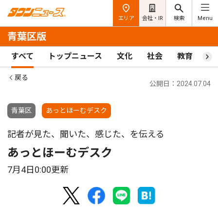
エリア
会社・IR
検索
Menu
青葉区版
すべて
トップニュース
文化
社会
教育
ス
戻る
公開日：2024.07.04
青葉区
あっとほーむデスク
記者が見た、聞いた、感じた、を伝える
あっとほーむデスク
7月4日0:00更新