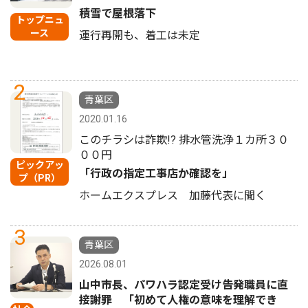
積雪で屋根落下
トップニュ
ース
運行再開も、着工は未定
2
青葉区
2020.01.16
このチラシは詐欺!? 排水管洗浄１カ所３０
００円
ピックアッ
「行政の指定工事店か確認を」
プ（PR）
ホームエクスプレス 加藤代表に聞く
3
青葉区
2026.08.01
山中市長、パワハラ認定受け告発職員に直
接謝罪 「初めて人権の意味を理解でき