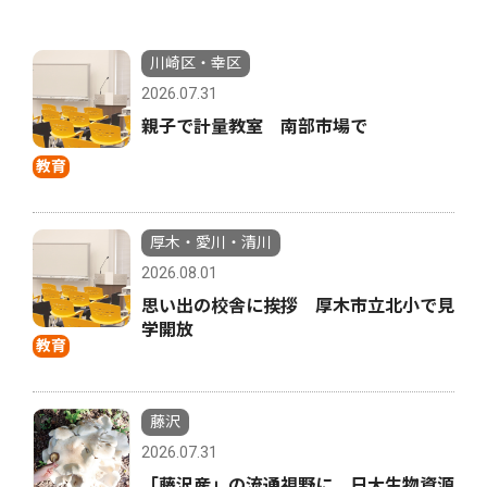
川崎区・幸区
2026.07.31
親子で計量教室 南部市場で
教育
厚木・愛川・清川
2026.08.01
思い出の校舎に挨拶 厚木市立北小で見
学開放
教育
藤沢
2026.07.31
「藤沢産」の流通視野に 日大生物資源