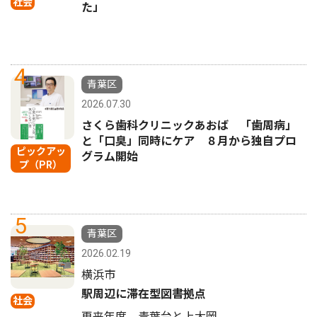
社会
た」
4
青葉区
2026.07.30
さくら歯科クリニックあおば 「歯周病」
と「口臭」同時にケア ８月から独自プロ
ピックアッ
グラム開始
プ（PR）
5
青葉区
2026.02.19
横浜市
駅周辺に滞在型図書拠点
社会
再来年度、青葉台と上大岡