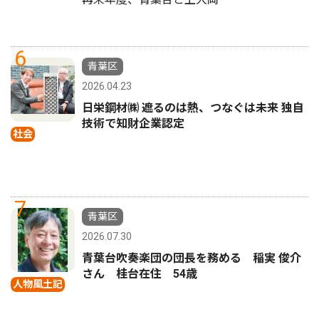
6
青葉区
2026.04.23
日栄鋼材㈱ 遮るのは熱、つなぐは未来 独自
技術で知財企業認定
社会
7
青葉区
2026.07.30
青葉台吹奏楽団の団長を務める 稲実 俊介
さん 桂台在住 54歳
人物風土記