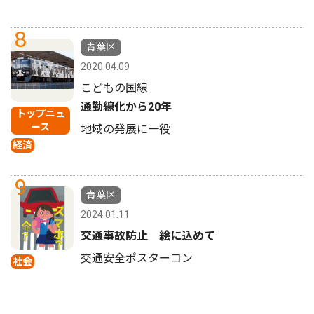
8
青葉区
2020.04.09
こどもの国線
通勤線化から20年
トップニュ
ース
地域の発展に一役
経済
9
青葉区
2024.01.11
交通事故防止 絵に込めて
交通安全ポスターコン
社会