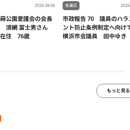
2026.08.06
青葉区
2026
蒔公園愛護会の会長
市政報告 70 議員のハラ
る 須網 冨士男さん
ント防止条例制定へ向
在住 76歳
横浜市会議員 田中ゆき
もっと見る