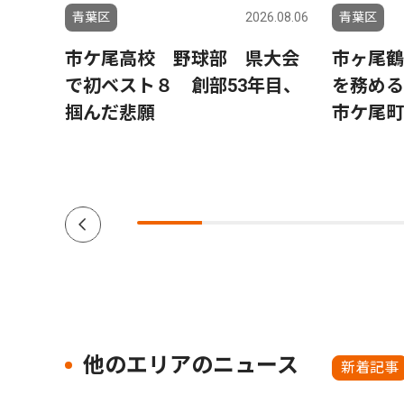
0.01.16
青葉区
2026.08.06
青葉区
カ所３０
市ケ尾高校 野球部 県大会
市ヶ尾鶴
で初ベスト８ 創部53年目、
を務め
認
掴んだ悲願
市ケ尾町
に聞
他のエリアのニュース
新着記事