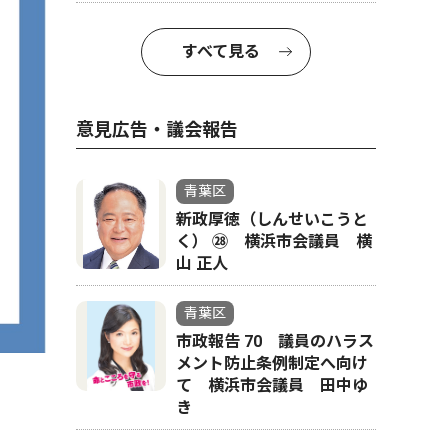
すべて見る
意見広告・議会報告
青葉区
新政厚徳（しんせいこうと
く） ㉘ 横浜市会議員 横
山 正人
青葉区
市政報告 70 議員のハラス
メント防止条例制定へ向け
て 横浜市会議員 田中ゆ
き