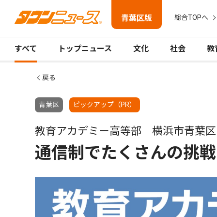
青葉区版
総合TOPへ
すべて
トップニュース
文化
社会
教
戻る
青葉区
ピックアップ（PR）
教育アカデミー高等部 横浜市青葉区
通信制でたくさんの挑戦