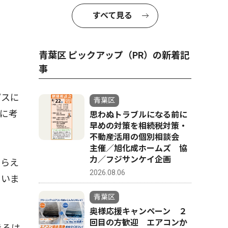
すべて見る
青葉区 ピックアップ（PR）の新着記
事
パスに
青葉区
に考
思わぬトラブルになる前に
早めの対策を相続税対策・
不動産活用の個別相談会
主催／旭化成ホームズ 協
力／フジサンケイ企画
もらえ
2026.08.06
ていま
青葉区
奥様応援キャンペーン ２
回目の方歓迎 エアコンか
きるは