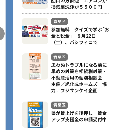
回目の方歓迎 エアコンか
換気扇洗浄が５５００円
青葉区
参加無料 クイズで学ぶ｢お
金と税金｣ ８月22日
（土）、パシフィコで
青葉区
思わぬトラブルになる前に
早めの対策を相続税対策・
不動産活用の個別相談会
主催／旭化成ホームズ 協
力／フジサンケイ企画
青葉区
県が賃上げを後押し 賃金
アップ支援金の申請受付中