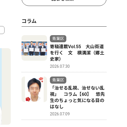
コラム
青葉区
4
5
寄稿連載Vol.55 大山街道
を行く 文 横溝潔（郷土
史家）
2026.07.30
青葉区
「治せる乱視、治せない乱
視」 コラム【60】 悠先
生のちょっと気になる目の
はなし
2026.07.09
社会
ピックアッ