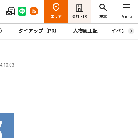
エリア
会社・IR
検索
Menu
R）
タイアップ（PR）
人物風土記
イベント
.10.03