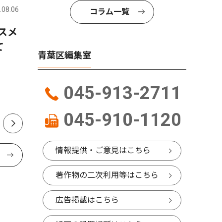
.08.06
青葉区
2026.08.01
青葉区
コラム一覧
スメ
山中市長、パワハラ認定受け
奥様応援
けて
告発職員に直接謝罪 「初め
目の方歓
青葉区編集室
て人権の意味を理解できた」
扇洗浄が
045-913-2711
045-910-1120
情報提供・ご意見はこちら
著作物の二次利用等はこちら
広告掲載はこちら