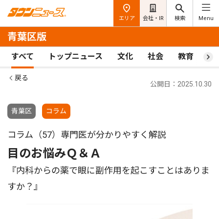
エリア
会社・IR
検索
Menu
青葉区版
すべて
トップニュース
文化
社会
教育
ス
戻る
公開日：2025.10.30
青葉区
コラム
コラム（57）専門医が分かりやすく解説
目のお悩みＱ＆Ａ
『内科からの薬で眼に副作用を起こすことはありま
すか？』