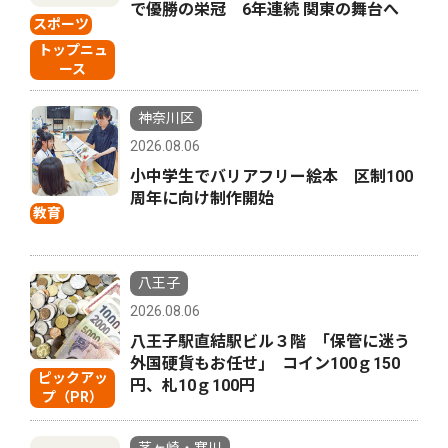
で優勝の栄冠 6年連続 関東の舞台へ
スポーツ
トップニュ
ース
神奈川区
2026.08.06
小中学生でバリアフリー絵本 区制100
周年に向け制作開始
教育
八王子
2026.08.06
八王子駅直結駅ビル３階 ｢保管に迷う
外国硬貨もお任せ｣ コイン100ｇ150
ピックアッ
円、札10ｇ100円
プ（PR）