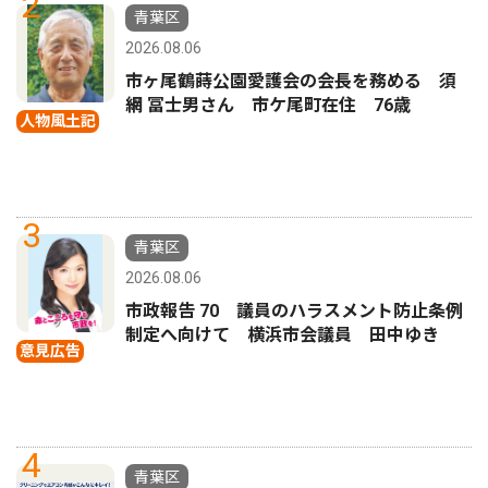
2
青葉区
2026.08.06
市ヶ尾鶴蒔公園愛護会の会長を務める 須
網 冨士男さん 市ケ尾町在住 76歳
人物風土記
3
青葉区
2026.08.06
市政報告 70 議員のハラスメント防止条例
制定へ向けて 横浜市会議員 田中ゆき
意見広告
4
青葉区