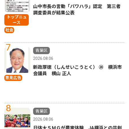
山中市長の言動「パワハラ」認定 第三者
調査委員が結果公表
トップニュ
ース
社会
7
青葉区
2026.08.06
新政厚徳（しんせいこうとく） ㉘ 横浜市
会議員 横山 正人
意見広告
8
青葉区
2026.08.06
日体大ＳＭＧが農家体験 JA横浜との共創