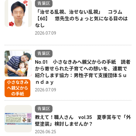
青葉区
「治せる乱視、治せない乱視」 コラム
【60】 悠先生のちょっと気になる目のは
なし
2026.07.09
青葉区
No.01 小さなきみへ親父からの手紙 読者
から寄せられた子育てへの想いを、連載で
紹介します協力：男性子育て支援団体Ｓｕ
ｎｄａｙ
小さなきみ
へ親父から
2026.07.09
の手紙
青葉区
教えて！職人さん vol.35 夏季賞与で「外
壁塗装」検討しませんか？
2026.06.25