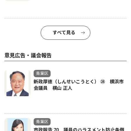
すべて見る
意見広告・議会報告
青葉区
新政厚徳（しんせいこうとく） ㉘ 横浜市
会議員 横山 正人
青葉区
市政報告 70 議員のハラスメント防止条例