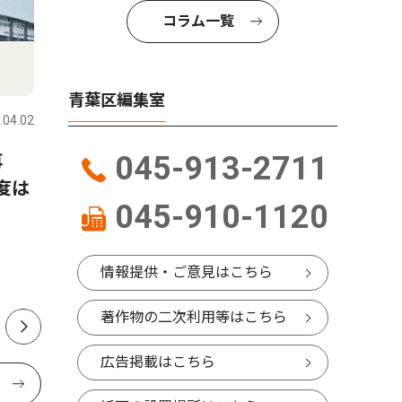
コラム一覧
人物風土記
教育
青葉区編集室
.04.02
青葉区
2016.05.26
青葉区
5月1日から7日までナミビアで行われたサ
045-913-2711
再
榎が丘小
ハラレースで優勝した
度は
根色決定
飯野 航さん
045-910-1120
で
たちばな台在住 36歳
情報提供・ご意見はこちら
著作物の二次利用等はこちら
広告掲載はこちら