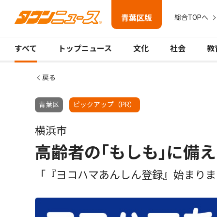
青葉区版
総合TOPへ
すべて
トップニュース
文化
社会
教
戻る
青葉区
ピックアップ（PR）
横浜市
高齢者の｢もしも｣に備え
「『ヨコハマあんしん登録』始まりま