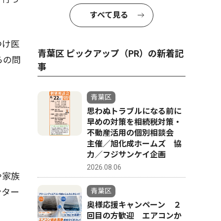
すべて見る
つけ医
青葉区 ピックアップ（PR）の新着記
らの問
事
青葉区
思わぬトラブルになる前に
早めの対策を相続税対策・
不動産活用の個別相談会
主催／旭化成ホームズ 協
力／フジサンケイ企画
2026.08.06
や家族
ンター
青葉区
奥様応援キャンペーン ２
回目の方歓迎 エアコンか