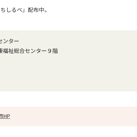
ちしるべ」配布中。
センター
康福祉総合センター９階
市HP