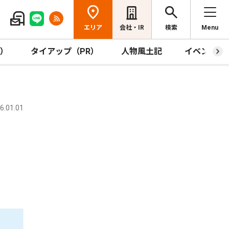
エリア
会社・IR
検索
Menu
R）
タイアップ（PR）
人物風土記
イベント
.01.01