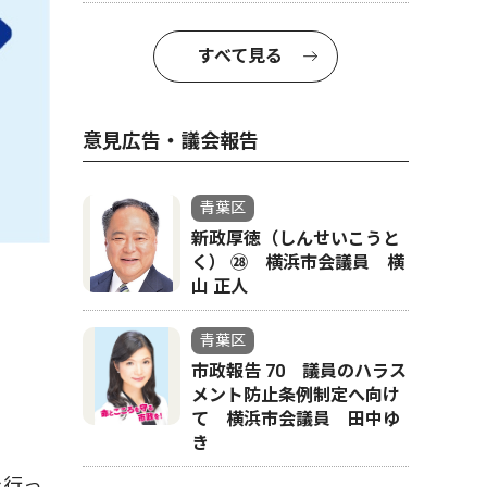
すべて見る
意見広告・議会報告
青葉区
新政厚徳（しんせいこうと
く） ㉘ 横浜市会議員 横
山 正人
青葉区
市政報告 70 議員のハラス
メント防止条例制定へ向け
て 横浜市会議員 田中ゆ
き
を行っ