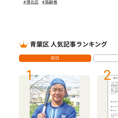
#港北区
#高齢者
青葉区 人気記事ランキング
前日
1
2