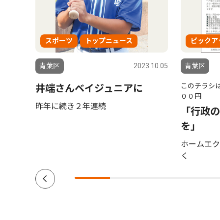
スポーツ
トップニュース
ピックア
6.07.23
青葉区
2023.10.05
青葉区
このチラシは
しよ
井端さんベイジュニアに
００円
・
昨年に続き２年連続
「行政の
 ２
を」
ホームエク
く