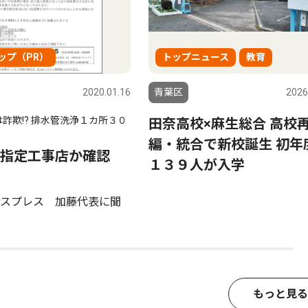
ップ（PR）
トップニュース
教育
2020.01.16
青葉区
2026
詐欺!? 排水管洗浄１カ所３０
田奈高校×麻生総合 高校
編・統合で新校誕生 初年
指定工事店か確認
１３９人が入学
スプレス 加藤代表に聞
もっと見る