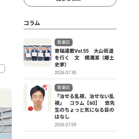
コラム
青葉区
寄稿連載Vol.55 大山街道
を行く 文 横溝潔（郷土
史家）
2026.07.30
4
5
青葉区
「治せる乱視、治せない乱
視」 コラム【60】 悠先
生のちょっと気になる目の
はなし
2026.07.09