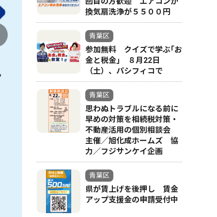
回目の方歓迎 エアコンか
換気扇洗浄が５５００円
青葉区
参加無料 クイズで学ぶ｢お
金と税金｣ ８月22日
（土）、パシフィコで
青葉区
思わぬトラブルになる前に
早めの対策を相続税対策・
不動産活用の個別相談会
主催／旭化成ホームズ 協
力／フジサンケイ企画
「ヨコハマあん
青葉区
県が賃上げを後押し 賃金
アップ支援金の申請受付中