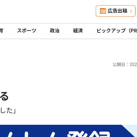
広告出稿
育
スポーツ
政治
経済
ピックアップ（P
公開日：2026
る
した」