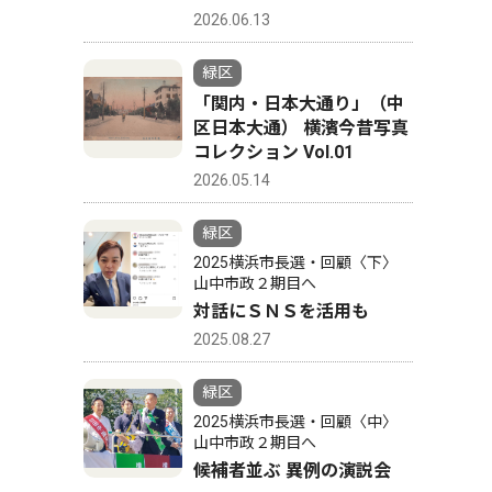
2026.06.13
緑区
「関内・日本大通り」（中
区日本大通） 横濱今昔写真
コレクション Vol.01
2026.05.14
緑区
2025横浜市長選・回顧〈下〉
山中市政２期目へ
対話にＳＮＳを活用も
2025.08.27
緑区
2025横浜市長選・回顧〈中〉
山中市政２期目へ
候補者並ぶ 異例の演説会