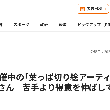
広告出稿
育
スポーツ
政治
経済
ピックアップ（P
公開日：2025
催中の｢葉っぱ切り絵アーテ
絵さん 苦手より得意を伸ばし