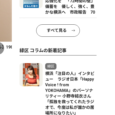
応強化を 「72時間の壁」
備蓄を 優しく、強く、豊
かな横浜へ 市政報告 70
すべて見る
6年7月14日、神奈川県出身。横浜市保土ケ谷区の富士見台小、
緑区 コラムの新着記事
緑区
横浜「注目の人」インタビ
ュー ラジオ日本「Happy
Voice ! from
YOKOHAMA」のパーソナ
リティー 小野寺結衣さん
「孤独を救ってくれたラジ
オで、今度は私が誰かの居
場所になりたい」