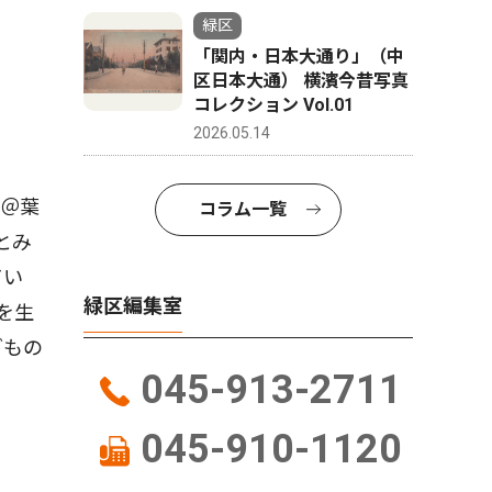
緑区
「関内・日本大通り」（中
区日本大通） 横濱今昔写真
コレクション Vol.01
2026.05.14
＠葉
コラム一覧
なとみ
てい
緑区編集室
を生
どもの
045-913-2711
045-910-1120