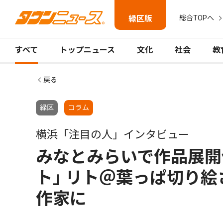
緑区版
総合TOPへ
すべて
トップニュース
文化
社会
教
戻る
緑区
コラム
横浜「注目の人」インタビュー
みなとみらいで作品展開
ト｣ リト＠葉っぱ切り
作家に