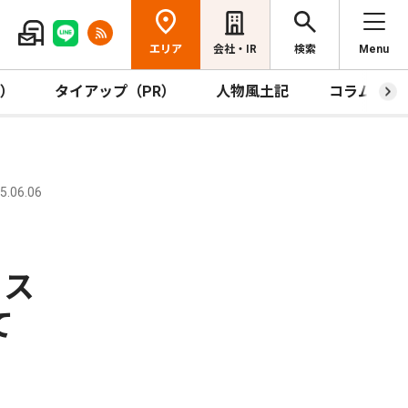
エリア
会社・IR
検索
Menu
R）
タイアップ（PR）
人物風土記
コラム
.06.06
ィス
て