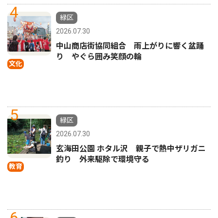
4
緑区
2026.07.30
中山商店街協同組合 雨上がりに響く盆踊
り やぐら囲み笑顔の輪
文化
5
緑区
2026.07.30
玄海田公園 ホタル沢 親子で熱中ザリガニ
釣り 外来駆除で環境守る
教育
6