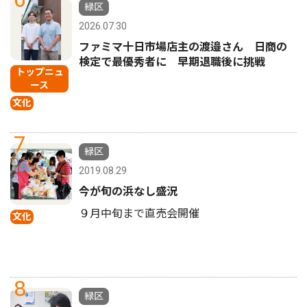
緑区
2026.07.30
ファミマ十日市場店主の渡邉さん 日商の
検定で最優秀者に 早期退職後に挑戦
トップニュ
ース
文化
7
緑区
2019.08.29
今が旬の浜なし盛況
９月中旬まで直売会開催
文化
8
緑区