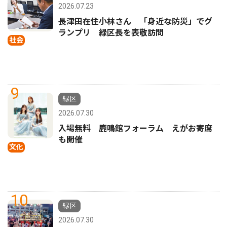
2026.07.23
長津田在住小林さん 「身近な防災」でグ
ランプリ 緑区長を表敬訪問
社会
9
緑区
2026.07.30
入場無料 鹿鳴館フォーラム えがお寄席
も開催
文化
10
緑区
2026.07.30