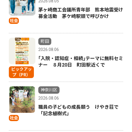
2026.08.05
茅ヶ崎商工会議所青年部 熊本地震受け
募金活動 茅ケ崎駅頭で呼びかけ
社会
町田
2026.08.06
｢入院・認知症・相続｣テーマに無料セミ
ナー ８月20日 町田駅近くで
ピックアッ
プ（PR）
神奈川区
2026.08.06
職員の子どもの成長願う けやき荘で
「記念植樹式」
社会