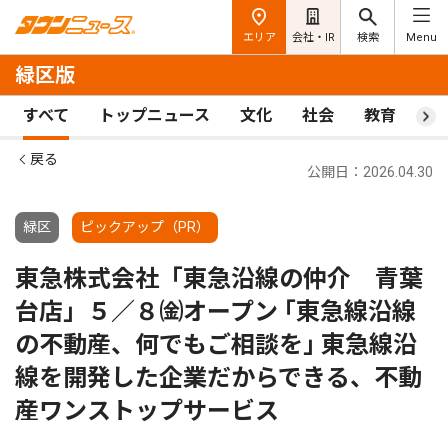
エリア
会社・IR
検索
Menu
緑区版
すべて
トップニュース
文化
社会
教育
ス
戻る
公開日：2026.04.30
緑区
ピックアップ（PR）
東急株式会社「東急沿線の仲介 青葉
台店」５／８㈮オープン ｢東急線沿線
の不動産、何でもご相談を｣ 東急線沿
線を開発した企業だからできる、不動
産ワンストップサービス