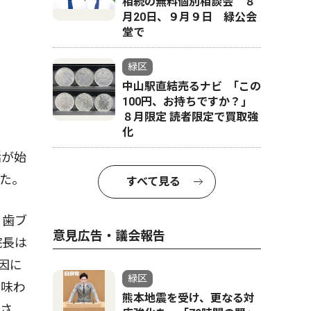
相続の無料個別相談会 ８
月20日、９月９日 緑公会
堂で
緑区
中山駅直結売るナビ ｢この
100円、お持ちですか？｣
８月限定 読者限定で買取強
化
活が始
た。
すべて見る
。歯ブ
意見広告・議会報告
院長は
因に
緑区
も味わ
熊本地震を受け、更なる対
ださ