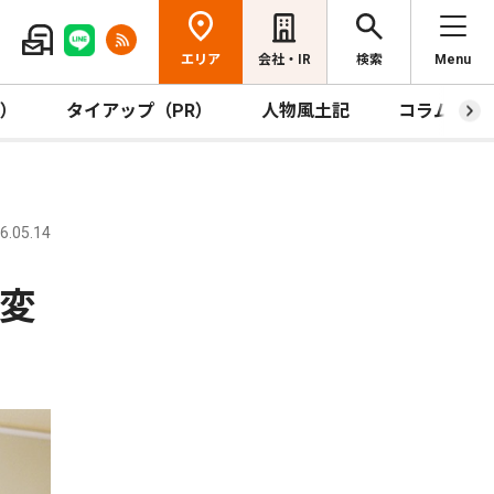
エリア
会社・IR
検索
Menu
R）
タイアップ（PR）
人物風土記
コラム
.05.14
慣変