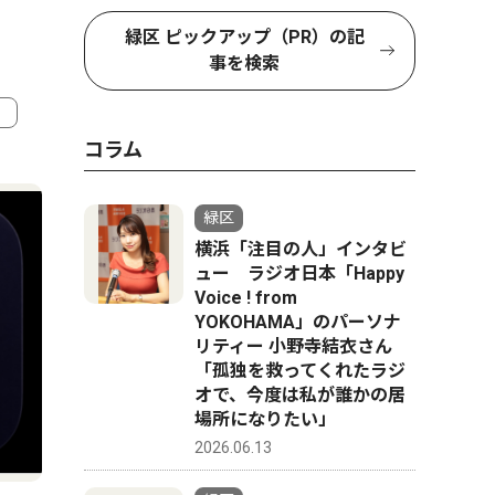
緑区 ピックアップ（PR）の記
事を検索
コラム
4
5
緑区
横浜「注目の人」インタビ
ュー ラジオ日本「Happy
Voice ! from
YOKOHAMA」のパーソナ
リティー 小野寺結衣さん
「孤独を救ってくれたラジ
オで、今度は私が誰かの居
場所になりたい」
2026.06.13
文化
教育