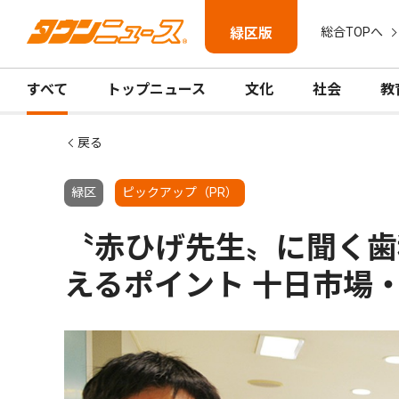
緑区版
総合TOPへ
すべて
トップニュース
文化
社会
教
戻る
緑区
ピックアップ（PR）
〝赤ひげ先生〟に聞く歯科
えるポイント 十日市場