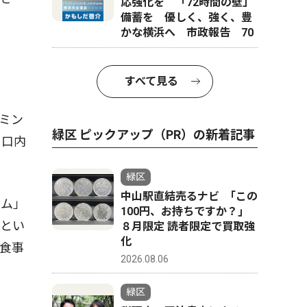
応強化を 「72時間の壁」
備蓄を 優しく、強く、豊
かな横浜へ 市政報告 70
すべて見る
ミン
緑区 ピックアップ（PR）の新着記事
に口内
緑区
中山駅直結売るナビ ｢この
イム」
100円、お持ちですか？｣
るとい
８月限定 読者限定で買取強
化
食事
2026.08.06
緑区