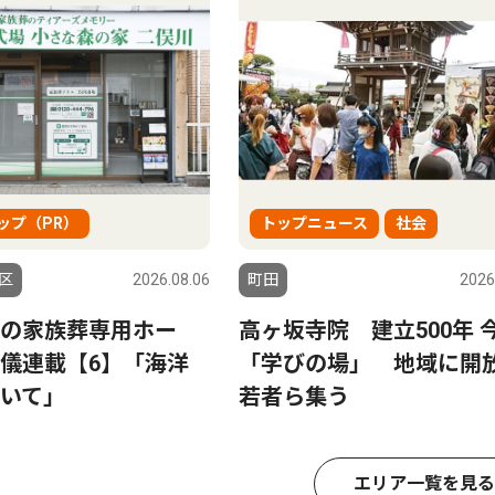
ップ（PR）
トップニュース
社会
区
2026.08.06
町田
2026
の家族葬専用ホー
高ヶ坂寺院 建立500年 
儀連載【6】「海洋
「学びの場」 地域に
いて」
若者ら集う
エリア一覧を見る