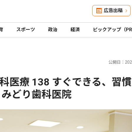
広告出稿
育
スポーツ
政治
経済
ピックアップ（P
公開日：2026
医療 138 すぐできる、習
・みどり歯科医院