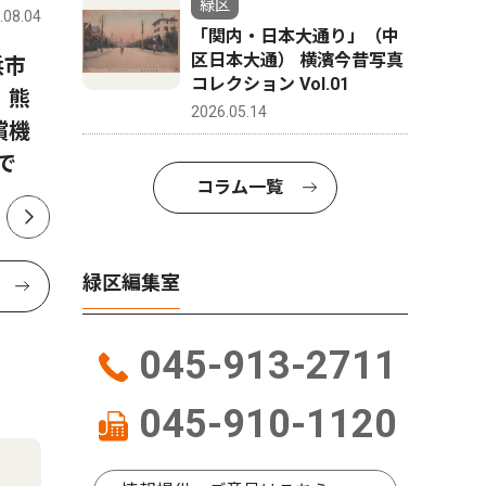
緑区
.08.04
緑区
2026.07.30
緑区
「関内・日本大通り」（中
区日本大通） 横濱今昔写真
浜市
中山商店街協同組合 雨上が
玄海田公
コレクション Vol.01
、熊
りに響く盆踊り やぐら囲み
熱中ザリ
2026.05.14
償機
笑顔の輪
で環境守
で
コラム一覧
緑区編集室
045-913-2711
045-910-1120