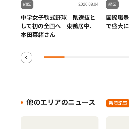
6.07.30
緑区
2026.08.04
緑区
変わ
中学女子軟式野球 県選抜と
国際職豊
多世
して初の全国へ 東鴨居中、
で盛大に
本田菜緒さん
他のエリアのニュース
新着記事