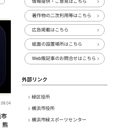
情報提供・ご意見はこちら
4
5
著作物の二次利用等はこちら
広告掲載はこちら
紙面の設置場所はこちら
Web版記事のお問合せはこちら
外部リンク
文化
教育
緑区役所
.08.04
緑区
2026.07.30
緑区
横浜市役所
浜市
中山商店街協同組合 雨上が
玄海田公
横浜市緑スポーツセンター
、熊
りに響く盆踊り やぐら囲み
熱中ザリ