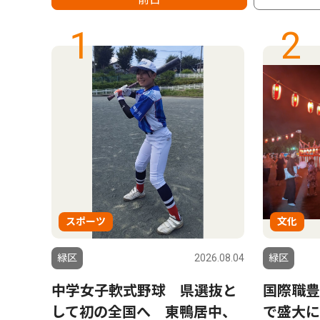
1
2
スポーツ
文化
6.07.30
緑区
2026.08.04
緑区
変わ
中学女子軟式野球 県選抜と
国際職豊
多世
して初の全国へ 東鴨居中、
で盛大に