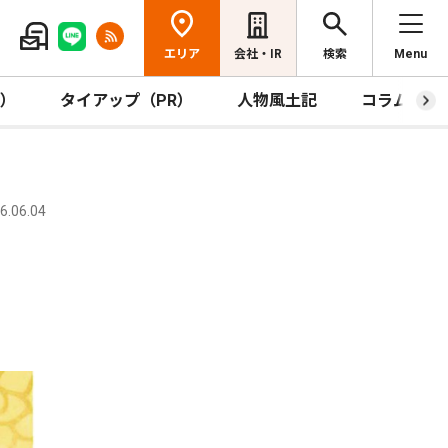
エリア
会社・IR
検索
Menu
R）
タイアップ（PR）
人物風土記
コラム
.06.04