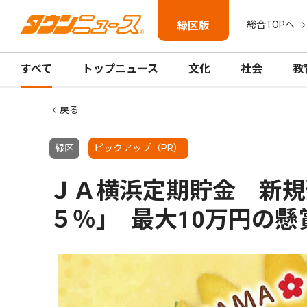
緑区版
総合TOPへ
すべて
トップニュース
文化
社会
教
戻る
緑区
ピックアップ（PR）
ＪＡ横浜定期貯金 新規
５％｣ 最大10万円の懸