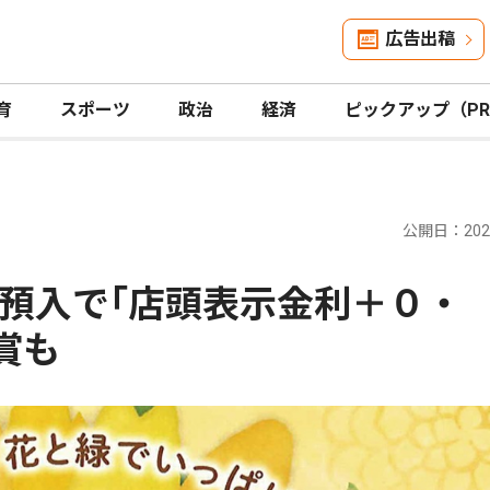
広告出稿
育
スポーツ
政治
経済
ピックアップ（P
公開日：2026
預入で｢店頭表示金利＋０・
賞も