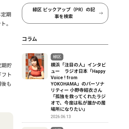
緑区 ピックアップ（PR）の記
年定期
事を検索
ント。
コラム
緑区
横浜「注目の人」インタビ
定期貯
ュー ラジオ日本「Happy
ギフト
Voice ! from
期後も
YOKOHAMA」のパーソナ
リティー 小野寺結衣さん
「孤独を救ってくれたラジ
オで、今度は私が誰かの居
場所になりたい」
2026.06.13