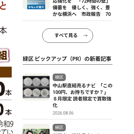
応強化を 「72時間の壁」
備蓄を 優しく、強く、豊
かな横浜へ 市政報告 70
すべて見る
緑区 ピックアップ（PR）の新着記事
緑区
中山駅直結売るナビ ｢この
100円、お持ちですか？｣
８月限定 読者限定で買取強
化
2026.08.06
緑区