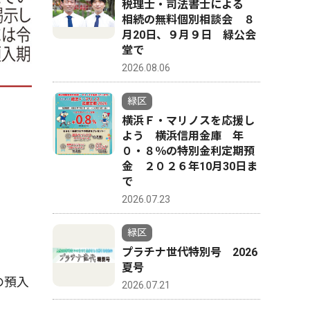
税理士・司法書士による
相続の無料個別相談会 ８
月20日、９月９日 緑公会
堂で
2026.08.06
緑区
横浜Ｆ・マリノスを応援し
よう 横浜信用金庫 年
０・８％の特別金利定期預
金 ２０２６年10月30日ま
で
2026.07.23
緑区
プラチナ世代特別号 2026
夏号
の預入
2026.07.21