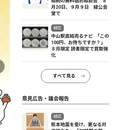
相続の無料個別相談会 ８
月20日、９月９日 緑公会
堂で
緑区
中山駅直結売るナビ ｢この
100円、お持ちですか？｣
８月限定 読者限定で買取強
化
すべて見る
意見広告・議会報告
緑区
熊本地震を受け、更なる対