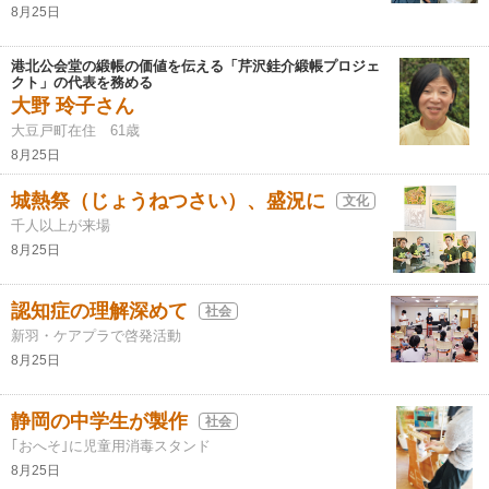
8月25日
港北公会堂の緞帳の価値を伝える「芹沢銈介緞帳プロジェ
クト」の代表を務める
大野 玲子さん
大豆戸町在住 61歳
8月25日
城熱祭（じょうねつさい）、盛況に
文化
千人以上が来場
8月25日
認知症の理解深めて
社会
新羽・ケアプラで啓発活動
8月25日
静岡の中学生が製作
社会
｢おへそ｣に児童用消毒スタンド
8月25日