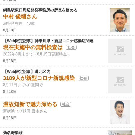
綱島駅東口周辺開発事務所の所長を務める
中村 俊輔さん
瀬谷区在住 43歳
8月18日
【Web限定記事】神奈川県・新型コロナ感染症関連
現在実施中の無料検査は
社会
2022年8月末まで（8月15日更新時点）
8月18日
【Web限定記事】港北区内
3189人が新型コロナ新規感染
社会
8月11日までの1週間で
8月18日
温故知新で魅力深める
社会
新横浜ＲＣ城田 喜市さん
8月18日
菊名寿楽荘