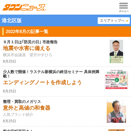
メニュ
港北区版
エリアトップへ
ー
2022年8月の記事一覧
９月１日は｢防災の日｣ 市政報告
地震や水害に備える
横浜市会議員 望月やすひろ
8月25日
少人数で開催！ラステル新横浜の終活セミナー 具体例満
載！
エンディングノートを作成しよう
8月25日
整理・買取のメガリス
意外と高値の和食器
人気ブランド紹介
8月25日