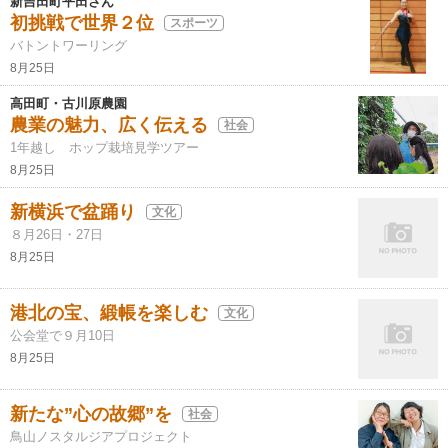
新吉田町平田さん
初挑戦で世界２位
スポーツ
バトントワーリング
8月25日
高田町・古川原農園
農業の魅力、広く伝える
社会
1年越し ホップ栽培見学ツアー
8月25日
新横浜で盆踊り
文化
８月26日・27日
8月25日
港北の宝、緞帳を楽しむ
文化
公会堂で９月10日
8月25日
新たな”心の故郷”を
社会
鳥山ノスタルジアプロジェクト