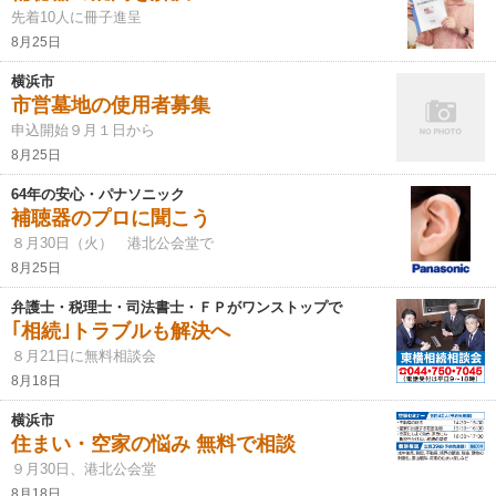
先着10人に冊子進呈
8月25日
横浜市
市営墓地の使用者募集
申込開始９月１日から
8月25日
64年の安心・パナソニック
補聴器のプロに聞こう
８月30日（火） 港北公会堂で
8月25日
弁護士・税理士・司法書士・ＦＰがワンストップで
｢相続｣トラブルも解決へ
８月21日に無料相談会
8月18日
横浜市
住まい・空家の悩み 無料で相談
９月30日、港北公会堂
8月18日