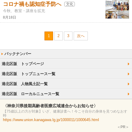
コロナ禍も認知症予防へ
文化
今秋、教室・講座を拡充
8月18日
1
2
3
次へ
港北区版 トップページ
港北区版 トップニュース一覧
港北区版 人物風土記一覧
港北区版 ローカルニュース一覧
〈神奈川県後期高齢者医療広域連合からお知らせ〉
【75歳以上の方が対象】いざ、健康診査へ！今こそ自分の身体を見つめなおす
時
https://www.union.kanagawa.lg.jp/1000011/1000645.html
＜PR＞