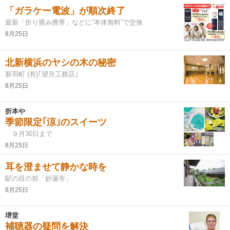
「ガラケー電波」が順次終了
最新「折り畳み携帯」などに”本体無料”で交換
8月25日
北新横浜のヤシの木の秘密
新羽町 (有)｢望月工務店｣
8月25日
折本や
季節限定｢涼｣のスイーツ
９月30日まで
8月25日
耳を澄ませて静かな時を
駅の目の前「妙蓮寺」
8月25日
堺堂
補聴器の疑問を解決