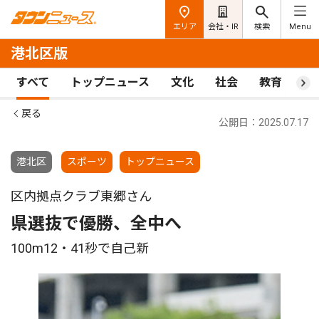
エリア
会社・IR
検索
Menu
港北区版
すべて
トップニュース
文化
社会
教育
ス
戻る
公開日：2025.07.17
港北区
スポーツ
トップニュース
区内拠点クラブ東郷さん
県選抜で優勝、全中へ
100m12・41秒で自己新