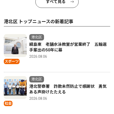
すべて見る
港北区 トップニュースの新着記事
港北区
綱島東 老舗水泳教室が営業終了 五輪選
手輩出の50年に幕
2026.08.06
スポーツ
港北区
港北警察署 詐欺未然防止で感謝状 勇気
ある声掛けたたえる
2026.08.06
社会