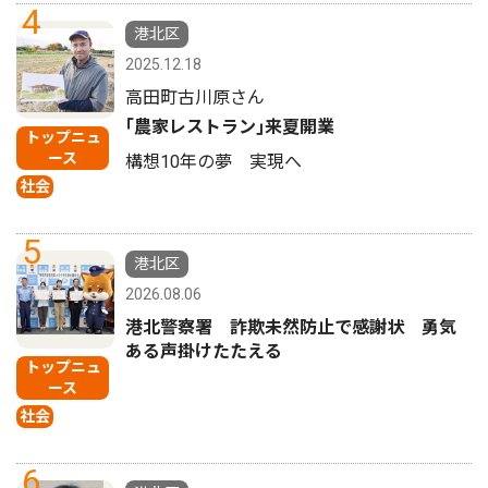
4
港北区
2025.12.18
高田町古川原さん
｢農家レストラン｣来夏開業
トップニュ
ース
構想10年の夢 実現へ
社会
5
港北区
2026.08.06
港北警察署 詐欺未然防止で感謝状 勇気
ある声掛けたたえる
トップニュ
ース
社会
6