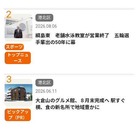
2
港北区
2026.08.06
綱島東 老舗水泳教室が営業終了 五輪選
手輩出の50年に幕
スポーツ
トップニュ
ース
3
港北区
2026.06.11
大倉山のグルメ館、８月末完成へ 駅すぐ
横、食の新名所で地域豊かに
ピックアッ
プ（PR）