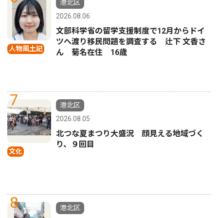
港北区
2026.08.06
文部科学省の留学支援制度で12月からドイ
ツへ渡り移民問題を調査する 辻下 文香さ
人物風土記
ん 菊名在住 16歳
7
港北区
2026.08.05
北つな夏まつり大盛況 顔見える地域づく
り、９回目
文化
8
港北区