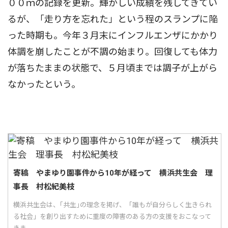
００ｍの記録を更新。輝かしい成績を残してきてい
るが、「走り方を忘れた」という程のスランプに陥
った時期も。今年３月末にインフルエンザにかかり
体調を崩したことが不調の始まり。回復しても体力
が落ちたままの状態で、５月頃までは調子が上がら
なかったという。
寄稿 やまゆり園事件から10年が経って 横浜共生会 理
事長 村松紀美枝
横浜共生会は、｢共生｣の理念を掲げ、「誰もが自分らしく生きられ
る社会」を創り出すために重度の障害のある方の支援をおこなって