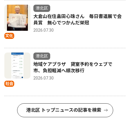
港北区
大倉山在住畠田心珠さん 毎日書道展で会
員賞 無心でつかんだ栄冠
2026.07.30
文化
港北区
地域ケアプラザ 貸室予約をウェブで
市、負担軽減へ順次移行
2026.07.30
社会
港北区 トップニュースの記事を検索