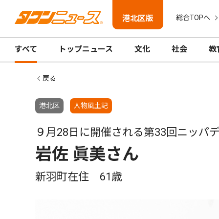
港北区版
総合TOPへ
すべて
トップニュース
文化
社会
教
戻る
港北区
人物風土記
９月28日に開催される第33回ニッパ
岩佐 眞美さん
新羽町在住 61歳