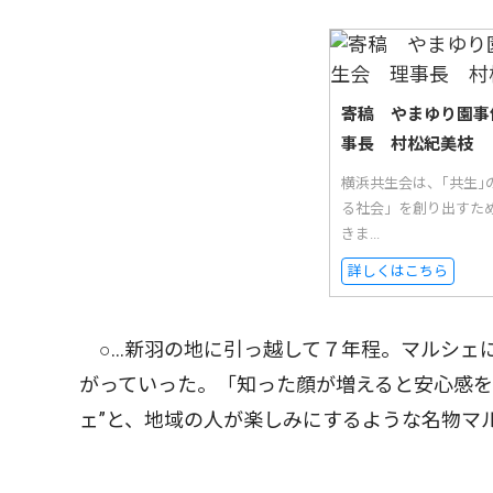
寄稿 やまゆり園事
事長 村松紀美枝
横浜共生会は、｢共生
る社会」を創り出すた
きま...
詳しくはこちら
○…新羽の地に引っ越して７年程。マルシェ
がっていった。「知った顔が増えると安心感を
ェ”と、地域の人が楽しみにするような名物マ