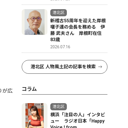
港北区
新稽古55周年を迎えた岸根
囃子連の会長を務める 伊
藤 武夫さん 岸根町在住
83歳
2026.07.16
港北区 人物風土記の記事を検索
コラム
りが広
港北区
横浜「注目の人」インタビ
ュー ラジオ日本「Happy
Voice ! from