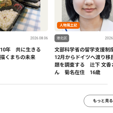
人物風土記
2026.08.06
港北区
2026
ら10年 共に生きる
文部科学省の留学支援制
描くまちの未来
12月からドイツへ渡り移
題を調査する 辻下 文香
ん 菊名在住 16歳
もっと見る