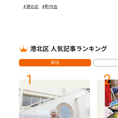
#港北区
#町内会
港北区 人気記事ランキング
前日
1
2