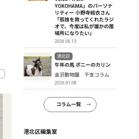
YOKOHAMA」のパーソナ
リティー 小野寺結衣さん
「孤独を救ってくれたラジ
オで、今度は私が誰かの居
場所になりたい」
2026.06.13
港北区
午年の馬 ポニーのカリン
金沢動物園 干支コラム
2026.01.08
4
5
コラム一覧
港北区編集室