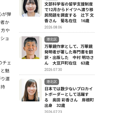
文部科学省の留学支援制度
で12月からドイツへ渡り移
心が弾
民問題を調査する 辻下 文
香さん 菊名在住 16歳
催者か
2026.08.06
り方や
ンショ
港北区
万華鏡作家として、万華鏡
発明者が著した専門書を翻
訳・出版した 中村 明功さ
のチェ
ん 大豆戸町在住 63歳
2026.07.30
」と魅
がり運
港北区
も持
日本では数少ないプロカイ
トボーダーとして活躍す
る 奥田 彩香さん 岸根町
出身 32歳
2026.07.23