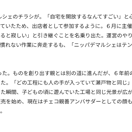
ルシェのチラシが。「自宅を開放するなんてすごい」と
っていたため、出店者として参加するように。６月に主
なると寂しい」と引き継ぐことを名乗り出た。運営のや
、慣れない作業に奔走するも、「ニッパデマルシェはテ
った。ものを創り出す親とは別の道に進んだが、６年前
えた。「どの工程にも人の手が入っていて瀬戸物と同じ
けた瞬間、子どもの頃に遊んでいた工場と同じ光景が広
販売を始め、現在はチェコ親善アンバサダーとしての顔
る。