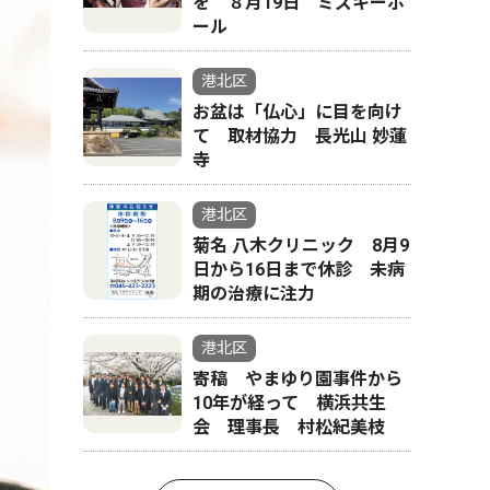
を ８月19日 ミズキーホ
ール
港北区
お盆は「仏心」に目を向け
て 取材協力 長光山 妙蓮
寺
港北区
菊名 八木クリニック 8月9
日から16日まで休診 未病
期の治療に注力
港北区
寄稿 やまゆり園事件から
10年が経って 横浜共生
会 理事長 村松紀美枝