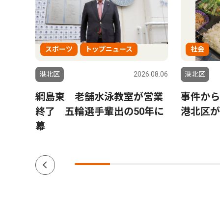
スポーツ
トップニュース
社会
6.08.06
港北区
2026.08.06
港北区
日吉
綱島東 老舗水泳教室が営業
事件か
終了 五輪選手輩出の50年に
港北区が
幕