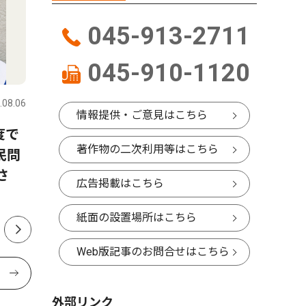
045-913-2711
045-910-1120
トップニュース
社会
文化
.08.06
港北区
2026.08.06
港北区
情報提供・ご意見はこちら
度で
港北警察署 詐欺未然防止で
北つな夏
著作物の二次利用等はこちら
民問
感謝状 勇気ある声掛けたた
える地域
さ
える
広告掲載はこちら
紙面の設置場所はこちら
Web版記事のお問合せはこちら
外部リンク