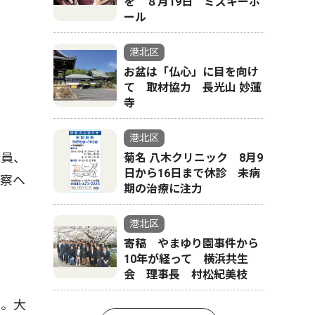
を ８月19日 ミズキーホ
ール
港北区
お盆は「仏心」に目を向け
て 取材協力 長光山 妙蓮
寺
港北区
職員、
菊名 八木クリニック 8月9
日から16日まで休診 未病
警察へ
期の治療に注力
港北区
寄稿 やまゆり園事件から
10年が経って 横浜共生
会 理事長 村松紀美枝
る。大