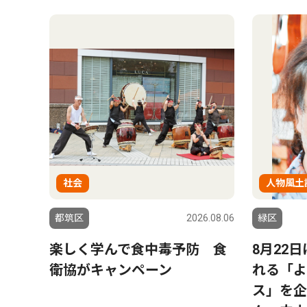
社会
人物風土
都筑区
2026.08.06
緑区
楽しく学んで食中毒予防 食
8月22
衛協がキャンペーン
れる「よ
ス」を企