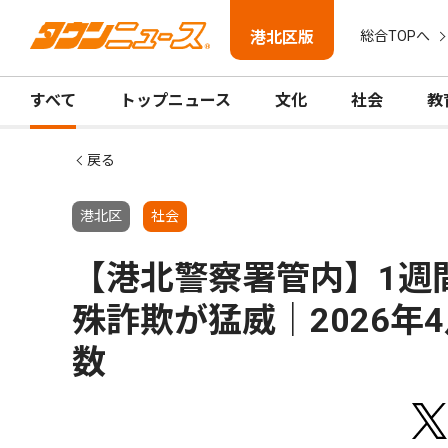
港北区版
総合TOPへ
すべて
トップニュース
文化
社会
教
戻る
港北区
社会
【港北警察署管内】1週
殊詐欺が猛威｜2026年
数