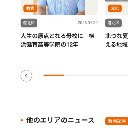
教育
文化
6.07.23
港北区
2026.07.30
港北区
置費
人生の原点となる母校に 横
北つな夏
申し
浜健育高等学院の12年
える地域
入
他のエリアのニュース
新着記事