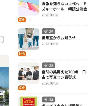
戦争を知らない世代へ ミ
ズキーホール 朗読公演会
2026.08.06
文化
港北区
編集室からお知らせ
2026.08.06
4
5
社会
港北区
自然の美捉えた700点 日
吉で写真コン表彰式
2026.08.06
文化
港北区