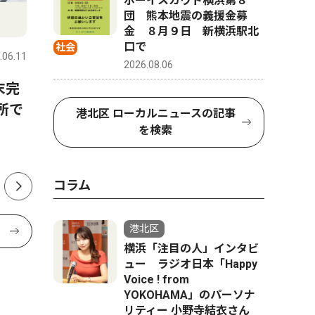
ボーイスカウト横浜第８
団 熊本地震の義援金募
ピックアップ（PR）
文化
金 ８月９日 新横浜駅北
口で
社会
.06.11
港北区
2026.08.05
港北区
2026.08.06
末完
寄稿 やまゆり園事件から10
170年
所で
年が経って 横浜共生会 理
華鏡作家
港北区 ローカルニュースの記事
事長 村松紀美枝
を検索
コラム
港北区
横浜「注目の人」インタビ
ュー ラジオ日本「Happy
Voice ! from
YOKOHAMA」のパーソナ
リティー 小野寺結衣さん