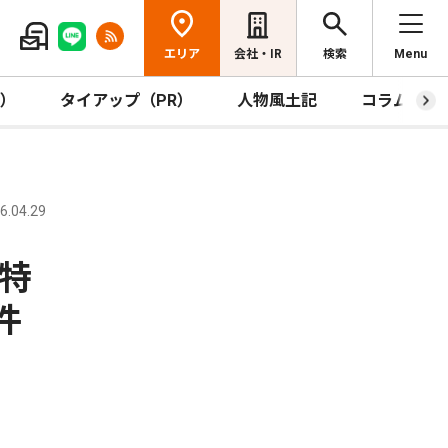
エリア
会社・IR
検索
Menu
R）
タイアップ（PR）
人物風土記
コラム
.04.29
特
件