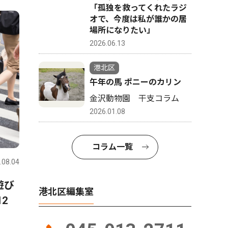
「孤独を救ってくれたラジ
オで、今度は私が誰かの居
場所になりたい」
2026.06.13
港北区
午年の馬 ポニーのカリン
金沢動物園 干支コラム
2026.01.08
コラム一覧
.08.04
遊び
港北区編集室
2