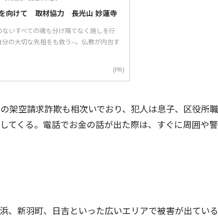
を向けて 取材協力 長光山 妙蓮寺
のないすべての魂も分け隔てなく施しを行
分の大切な先祖をも救う--。仏教が内包す
(PR)
の架空請求詐欺も相次いでおり、犯人は息子、区役所
触してくる。電話でお金の話が出た際は、すぐに周囲や
浜、新羽町、日吉といった広いエリアで被害が出てい