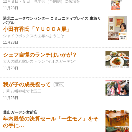
12月８日・９日 見学会（予約制）に来場を
11月23日
港北ニュータウンセンター コミュニティプレイス 東急リ
バブル
小田有香氏「ＹＵＣＣＡ展」
シャドウボックスの世界へようこそ
11月23日
シェフ自慢のランチはいかが？
大人の隠れ家レストラン ”イオスガーデン”
11月23日
我が子の成長祝って
文化
川和八幡神社で七五三
11月23日
葉山ガーデン宮前店
年内最後の決算セール「一生モノ」をそ
の手に…