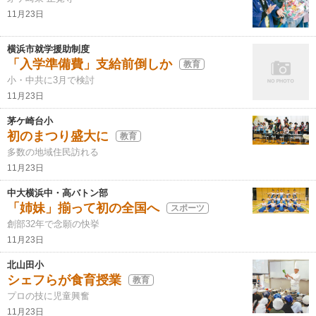
11月23日
横浜市就学援助制度
「入学準備費」支給前倒しか
教育
小・中共に3月で検討
11月23日
茅ケ崎台小
初のまつり盛大に
教育
多数の地域住民訪れる
11月23日
中大横浜中・高バトン部
「姉妹」揃って初の全国へ
スポーツ
創部32年で念願の快挙
11月23日
北山田小
シェフらが食育授業
教育
プロの技に児童興奮
11月23日