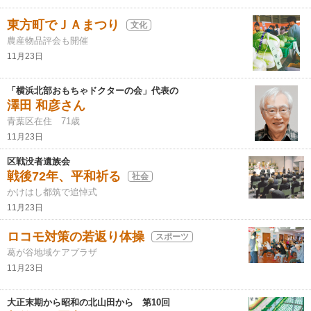
東方町でＪＡまつり
文化
農産物品評会も開催
11月23日
「横浜北部おもちゃドクターの会」代表の
澤田 和彦さん
青葉区在住 71歳
11月23日
区戦没者遺族会
戦後72年、平和祈る
社会
かけはし都筑で追悼式
11月23日
ロコモ対策の若返り体操
スポーツ
葛が谷地域ケアプラザ
11月23日
大正末期から昭和の北山田から 第10回