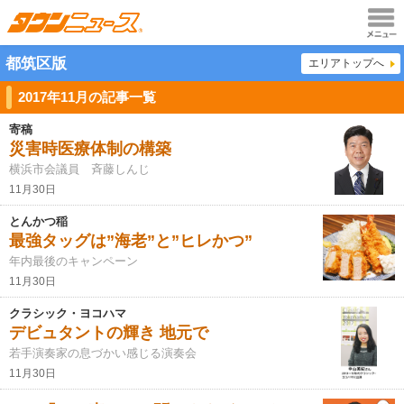
メニュ
都筑区版
エリアトップへ
ー
2017年11月の記事一覧
寄稿
災害時医療体制の構築
横浜市会議員 斉藤しんじ
11月30日
とんかつ稲
最強タッグは”海老”と”ヒレかつ”
年内最後のキャンペーン
11月30日
クラシック・ヨコハマ
デビュタントの輝き 地元で
若手演奏家の息づかい感じる演奏会
11月30日