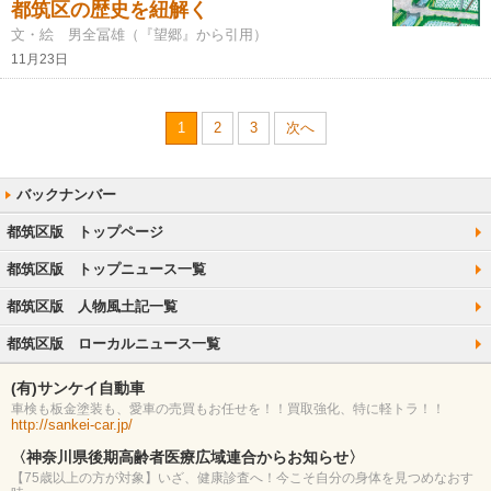
都筑区の歴史を紐解く
文・絵 男全冨雄（『望郷』から引用）
11月23日
1
2
3
次へ
都筑区版 トップページ
都筑区版 トップニュース一覧
都筑区版 人物風土記一覧
都筑区版 ローカルニュース一覧
(有)サンケイ自動車
車検も板金塗装も、愛車の売買もお任せを！！買取強化、特に軽トラ！！
http://sankei-car.jp/
〈神奈川県後期高齢者医療広域連合からお知らせ〉
【75歳以上の方が対象】いざ、健康診査へ！今こそ自分の身体を見つめなおす