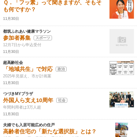
Ｑ．「フッ素」って聞きますが、そもそ
も何ですか？
11月30日
都筑ふれあい健康マラソン
参加者募集
スポーツ
12月7日から申込受付
11月30日
超高齢社会
「地域共生」で対応
政治
2025年見据え、市が計画案
11月30日
つづきMYプラザ
外国人ら支え10周年
社会
年間利用者は3万人超
11月30日
夫婦でも入居可能広めの住戸
高齢者住宅の「新たな選択肢」とは？