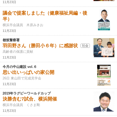
11月23日
議会で提案しました（健康福祉局編・後
半）
横浜市会議員 木原みきお
11月23日
都筑警察署
羽田野さん（勝田小６年）に感謝状
社会
高齢者の保護に貢献
11月23日
今月の中山建設 vol.６
思い出いっぱいの家公開
26日 東山田で完成見学会
11月23日
2019年ラグビーワールドカップ
決勝含む7試合、横浜開催
横浜市会議員 くさま剛
11月23日