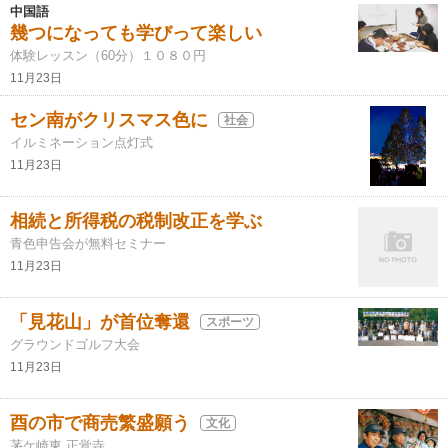
中国語
幾つになっても学びって楽しい
体験レッスン（60分）１０８０円
11月23日
セン南がクリスマス色に
社会
イルミネーション点灯式
11月23日
相続と所得税の税制改正を学ぶ
青色申告会が無料セミナー
11月23日
「見花山」が首位奪還
スポーツ
グラウンドゴルフ大会
11月23日
酉の市で商売繁盛願う
文化
茅ケ崎東 正覚寺