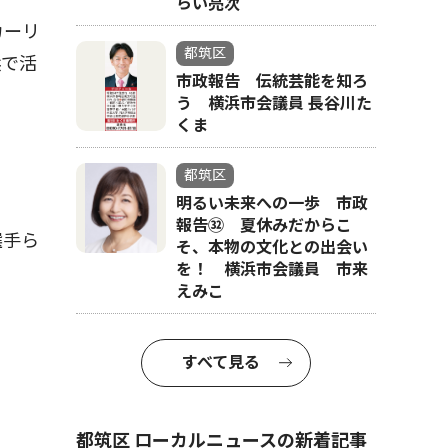
らい亮次
カーリ
都筑区
浜で活
市政報告 伝統芸能を知ろ
う 横浜市会議員 長谷川た
くま
都筑区
明るい未来への一歩 市政
報告㉜ 夏休みだからこ
選手ら
そ、本物の文化との出会い
を！ 横浜市会議員 市来
えみこ
すべて見る
都筑区 ローカルニュースの新着記事