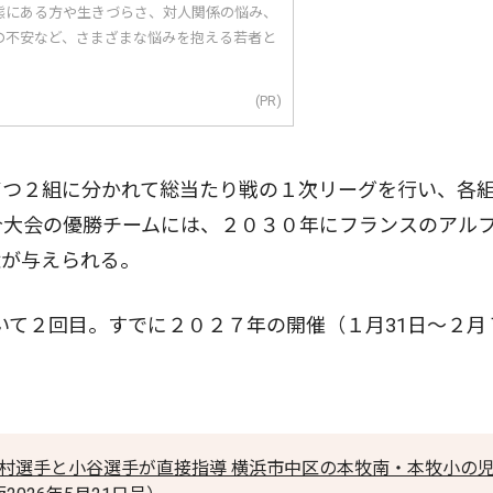
態にある方や生きづらさ、対人関係の悩み、
の不安など、さまざまな悩みを抱える若者と
(PR)
ずつ２組に分かれて総当たり戦の１次リーグを行い、各
今大会の優勝チームには、２０３０年にフランスのアル
権が与えられる。
いて２回目。すでに２０２７年の開催（１月31日〜２月
吉村選手と小谷選手が直接指導 横浜市中区の本牧南・本牧小の