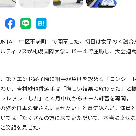
NTAI＝中区不老町＝で開幕した。初日は女子の４試合
ルティウスが札幌国際大学に12―４で圧勝し、大会連
、第７エンド終了時に相手が負けを認める「コンシー
終わり、吉村紗也香選手は「悔しい結果に終わった」と
リフレッシュした」と４月中旬からチーム練習を再開。
スの姿を日本の皆さんに見せたい」と意気込んだ。満員
ついては「たくさんの方に来ていただいて、本当に幸せ
」と笑顔を見せた。