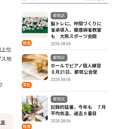
都筑区
脳トレに、仲間づくりに
雀卓導入、健康麻雀教室
も 大熊スポーツ会館
社会
2026.08.06
組上位
都筑区
プス地
ホールでピアノ個人練習
８月21日、都筑公会堂
2026.08.06
７
文化
都筑区
記録的猛暑、今年も ７月
平均気温、過去８番目
2026.08.06
児童
社会