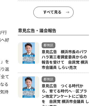
すべて見る
意見広告・議会報告
が行
覇へ好
都筑区
意見広告 横浜市長のパワ
ハラ第三者調査委員からの
ド」を
報告を受けて 自民党 横浜
市会議員 しらい亮次
振り返
「全て
都筑区
となる
意見広告 つくる時代か
ら、育てる時代へ―区プラ
な気持
ン改定アンケートにご協力
を 自民党 横浜市会議員 し