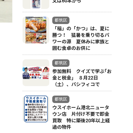
文は60本から
都筑区
「稲」の「かつ」は、夏に
勝つ！ 猛暑を乗り切るパ
ワーの源 夏休みに家族と
囲む食卓のお供に
試合を見つめる
都筑区
参加無料 クイズで学ぶ｢お
金と税金｣ ８月22日
（土）、パシフィコで
都筑区
ウスイホーム港北ニュータ
ウン店 片付け不要で即金
買取 特に築後20年以上経
過の物件