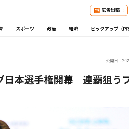
広告出稿
育
スポーツ
政治
経済
ピックアップ（P
公開日：2026
ング日本選手権開幕 連覇狙う