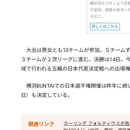
横浜市はひきこもり状
不登校、進路や就労へ
そのご...
詳しくはこちら
大会は男女とも10チームが参加。５チーム
３チームが２次リーグに進む。決勝は14日。
域で行われる五輪の日本代表決定戦への出場
横浜BUNTAIでの日本選手権開催は昨年に続
日）も決定している。
カーリング フォルティウスの
関連リンク