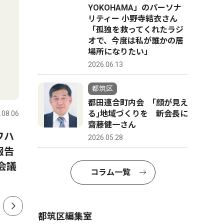
YOKOHAMA」のパーソナ
リティー 小野寺結衣さん
「孤独を救ってくれたラジ
オで、今度は私が誰かの居
場所になりたい」
2026.06.13
社会
スポーツ
都筑区
都田連合町内会 ｢顔が見え
る｣地域づくりを 新会長に
.08.06
都筑区
2026.08.06
都筑区
齋藤健一さん
ワハ
都筑の未来に意見募集 区プ
早渕中学
2026.05.28
報告
ラン改定の検討に
部 県大
会議
年連続 
コラム一覧
都筑区編集室