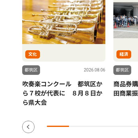
文化
経済
6.08.06
都筑区
2026.08.06
都筑区
ゆか
吹奏楽コンクール 都筑区か
商品券購
黒岩
ら７校が代表に ８月８日か
田商業振
ら県大会