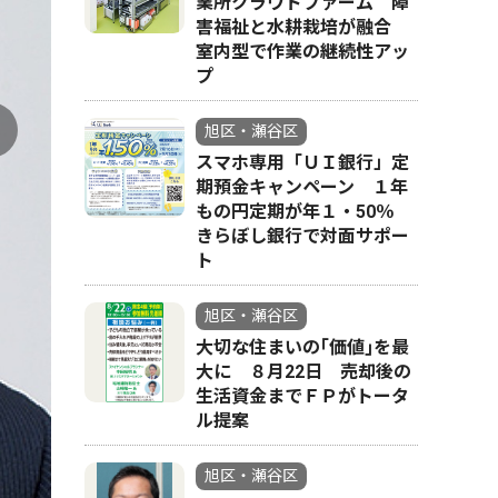
業所クラウドファーム 障
害福祉と水耕栽培が融合
室内型で作業の継続性アッ
プ
旭区・瀬谷区
スマホ専用「ＵＩ銀行」定
期預金キャンペーン １年
もの円定期が年１・50％
きらぼし銀行で対面サポー
ト
旭区・瀬谷区
大切な住まいの｢価値｣を最
大に ８月22日 売却後の
生活資金までＦＰがトータ
ル提案
旭区・瀬谷区