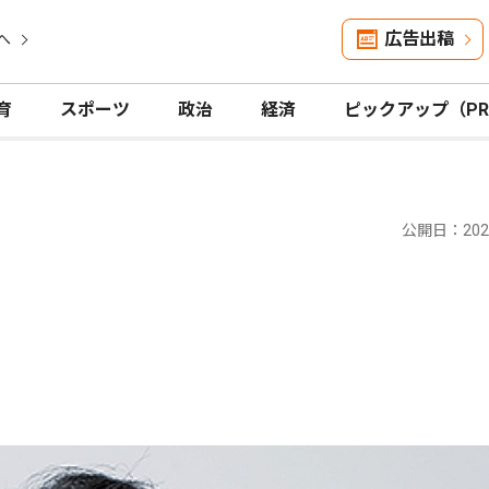
広告出稿
へ
育
スポーツ
政治
経済
ピックアップ（P
公開日：2025