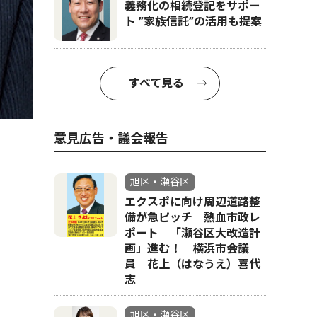
義務化の相続登記をサポー
ト ”家族信託”の活用も提案
すべて見る
意見広告・議会報告
旭区・瀬谷区
エクスポに向け周辺道路整
備が急ピッチ 熱血市政レ
ポート 「瀬谷区大改造計
画」進む！ 横浜市会議
員 花上（はなうえ）喜代
志
旭区・瀬谷区