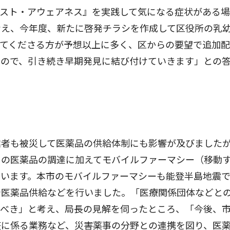
レスト・アウェアネス』を実践して気になる症状がある
考え、今年度、新たに啓発チラシを作成して区役所の乳
ってくださる方が予想以上に多く、区からの要望で追加
すので、引き続き早期発見に結び付けていきます」との
者も被災して医薬品の供給体制にも影響が及びました
らの医薬品の調達に加えてモバイルファーマシー（移動
ています。本市のモバイルファーマシーも能登半島地震
や医薬品供給などを行いました。「医療関係団体などと
くべき」と考え、局長の見解を伺ったところ、「今後、
整に係る業務など、災害薬事の分野との連携を図り、医