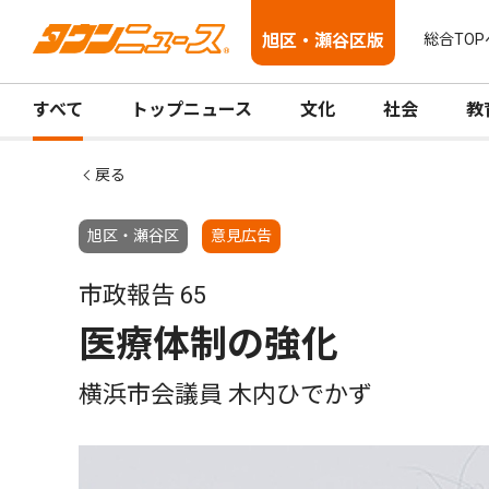
旭区・瀬谷区版
総合TOP
すべて
トップニュース
文化
社会
教
戻る
旭区・瀬谷区
意見広告
市政報告 65
医療体制の強化
横浜市会議員 木内ひでかず