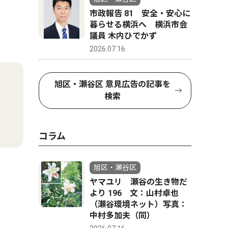
市政報告 81 安全・安心に
暮らせる横浜へ 横浜市会
議員 木内ひでかず
2026.07.16
旭区・瀬谷区 意見広告の記事を
検索
コラム
旭区・瀬谷区
ヤマユリ 瀬谷の生き物だ
より 196 文：山村卓也
（瀬谷環境ネット）写真：
中村多加夫（同）