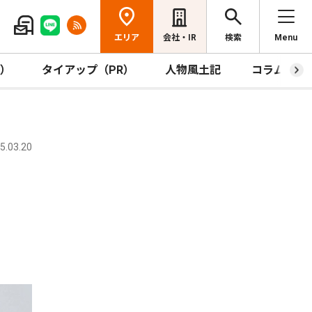
エリア
会社・IR
検索
Menu
R）
タイアップ（PR）
人物風土記
コラム
.03.20