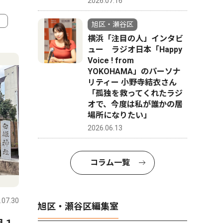
2026.07.16
旭区・瀬谷区
横浜「注目の人」インタビ
4
5
ュー ラジオ日本「Happy
Voice ! from
YOKOHAMA」のパーソナ
リティー 小野寺結衣さん
「孤独を救ってくれたラジ
オで、今度は私が誰かの居
場所になりたい」
2026.06.13
コラム一覧
社会
ピックアッ
.07.30
旭区・瀬谷区
2026.07.28
旭区・瀬谷
旭区・瀬谷区編集室