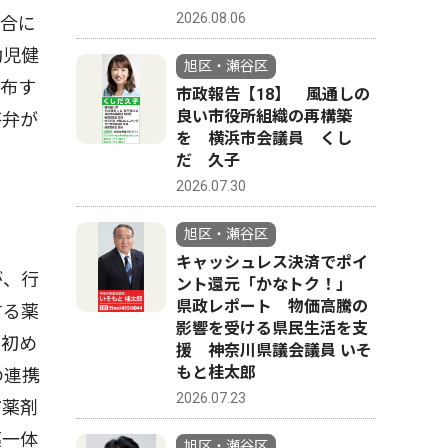
2026.08.06
場合に
幼児健
旭区・瀬谷区
配布す
市政報告【18】 風通しの
良い市役所組織の再構築
答弁が
を 横浜市会議員 くし
だ 久子
2026.07.30
旭区・瀬谷区
キャッシュレス決済でポイ
が、行
ント還元「かなトク！」
県政レポート 物価高騰の
する薬
影響を受ける県民生活を支
で初め
援 神奈川県議会議員 いそ
もと桂太郎
の連携
2026.07.23
市薬剤
薬一体
旭区・瀬谷区