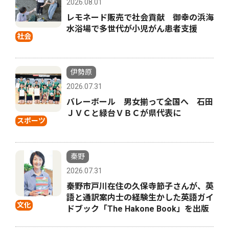
2026.08.01
レモネード販売で社会貢献 御幸の浜海
水浴場で多世代が小児がん患者支援
社会
伊勢原
2026.07.31
バレーボール 男女揃って全国へ 石田
ＪＶＣと緑台ＶＢＣが県代表に
スポーツ
秦野
2026.07.31
秦野市戸川在住の久保寺節子さんが、英
語と通訳案内士の経験生かした英語ガイ
文化
ドブック「The Hakone Book」を出版