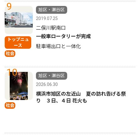
9
旭区・瀬谷区
2019.07.25
二俣川駅南口
一般車ロータリーが完成
トップニュ
ース
駐車場出口と一体化
社会
10
旭区・瀬谷区
2026.06.30
横浜市旭区の左近山 夏の訪れ告げる祭
り ３日、４日 花火も
社会