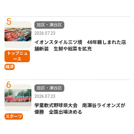
5
旭区・瀬谷区
2026.07.23
イオンスタイル三ツ境 48年親しまれた店
舗新装 生鮮や総菜を拡充
トップニュ
ース
経済
6
旭区・瀬谷区
2026.07.23
学童軟式野球県大会 南瀬谷ライオンズが
優勝 全国出場決める
スポーツ