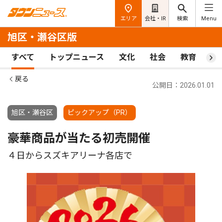
エリア
会社・IR
検索
Menu
旭区・瀬谷区版
すべて
トップニュース
文化
社会
教育
ス
戻る
公開日：2026.01.01
旭区・瀬谷区
ピックアップ（PR）
豪華商品が当たる初売開催
４日からスズキアリーナ各店で