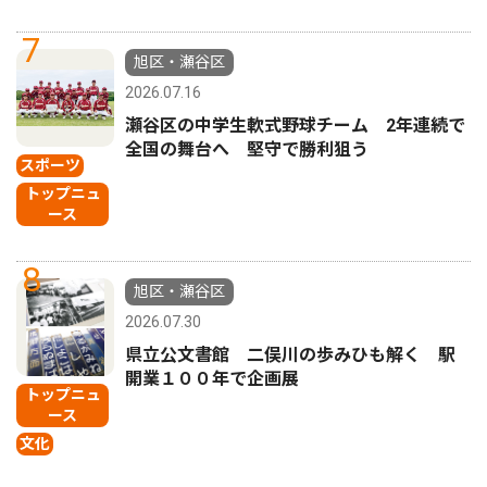
7
旭区・瀬谷区
2026.07.16
瀬谷区の中学生軟式野球チーム 2年連続で
全国の舞台へ 堅守で勝利狙う
スポーツ
トップニュ
ース
8
旭区・瀬谷区
2026.07.30
県立公文書館 二俣川の歩みひも解く 駅
開業１００年で企画展
トップニュ
ース
文化