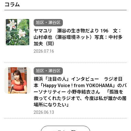
コラム
旭区・瀬谷区
ヤマユリ 瀬谷の生き物だより 196 文：
山村卓也（瀬谷環境ネット）写真：中村多
加夫（同）
2026.07.16
旭区・瀬谷区
横浜「注目の人」インタビュー ラジオ日
本「Happy Voice ! from YOKOHAMA」のパ
ーソナリティー 小野寺結衣さん 「孤独を
救ってくれたラジオで、今度は私が誰かの居
場所になりたい」
2026.06.13