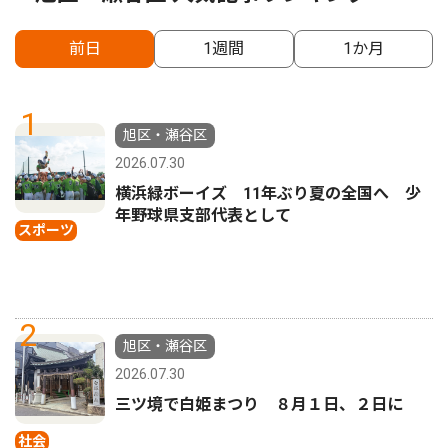
前日
1週間
1か月
1
旭区・瀬谷区
2026.07.30
横浜緑ボーイズ 11年ぶり夏の全国へ 少
年野球県支部代表として
スポーツ
2
旭区・瀬谷区
2026.07.30
三ツ境で白姫まつり ８月１日、２日に
社会