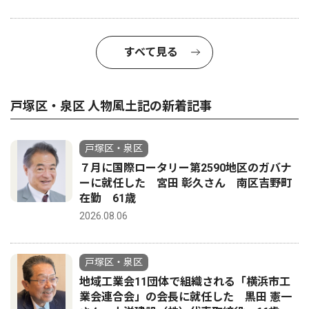
すべて見る
戸塚区・泉区 人物風土記の新着記事
戸塚区・泉区
７月に国際ロータリー第2590地区のガバナ
ーに就任した 宮田 彰久さん 南区吉野町
在勤 61歳
2026.08.06
戸塚区・泉区
地域工業会11団体で組織される「横浜市工
業会連合会」の会長に就任した 黒田 憲一