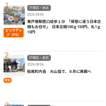
1
戸塚区・泉区
2026.08.06
東戸塚駅西口徒歩１分 ｢保管に迷う日本古
銭もお任せ｣ 日本古銭100ｇ150円、札1ｇ
ピックアッ
10円
プ（PR）
2
戸塚区・泉区
2026.08.06
柏尾町内会 大山詣で、８月に再開へ
文化
3