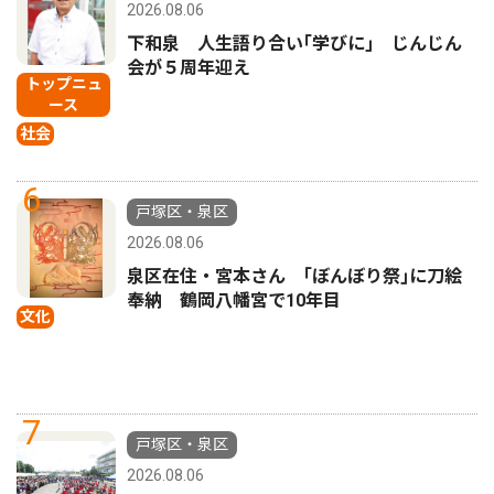
2026.08.06
下和泉 人生語り合い｢学びに｣ じんじん
会が５周年迎え
トップニュ
ース
社会
6
戸塚区・泉区
2026.08.06
泉区在住・宮本さん ｢ぼんぼり祭｣に刀絵
奉納 鶴岡八幡宮で10年目
文化
7
戸塚区・泉区
2026.08.06