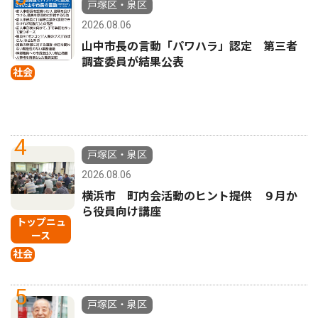
戸塚区・泉区
2026.08.06
山中市長の言動「パワハラ」認定 第三者
調査委員が結果公表
社会
4
戸塚区・泉区
2026.08.06
横浜市 町内会活動のヒント提供 ９月か
ら役員向け講座
トップニュ
ース
社会
5
戸塚区・泉区