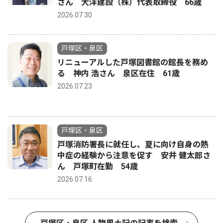
さん 大洋建設（株）代表取締役 66歳
2026.07.30
戸塚区・泉区
リニューアルした戸塚図書館の館長を務め
る 神内 浩さん 泉区在住 61歳
2026.07.23
戸塚区・泉区
戸塚消防署長に就任し、夏に向け自身の熱
中症の経験から注意を促す 安井 健太郎さ
ん 戸塚町在勤 54歳
2026.07.16