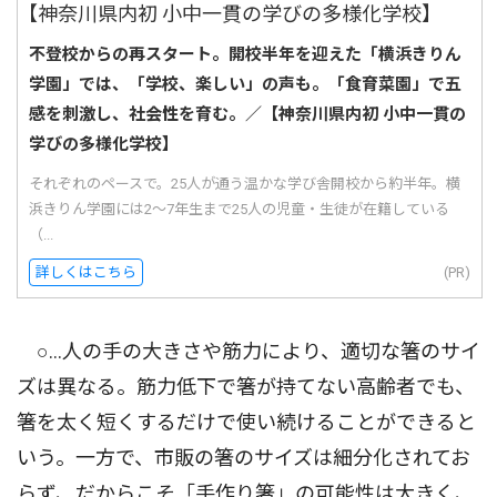
不登校からの再スタート。開校半年を迎えた「横浜きりん
学園」では、「学校、楽しい」の声も。「食育菜園」で五
感を刺激し、社会性を育む。／【神奈川県内初 小中一貫の
学びの多様化学校】
それぞれのペースで。25人が通う温かな学び舎開校から約半年。横
浜きりん学園には2〜7年生まで25人の児童・生徒が在籍している
（...
詳しくはこちら
(PR)
○…人の手の大きさや筋力により、適切な箸のサイ
ズは異なる。筋力低下で箸が持てない高齢者でも、
箸を太く短くするだけで使い続けることができると
いう。一方で、市販の箸のサイズは細分化されてお
らず、だからこそ「手作り箸」の可能性は大きく、