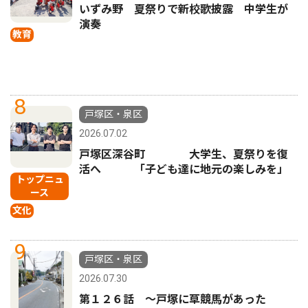
いずみ野 夏祭りで新校歌披露 中学生が
演奏
教育
8
戸塚区・泉区
2026.07.02
戸塚区深谷町 大学生、夏祭りを復
活へ 「子ども達に地元の楽しみを」
トップニュ
ース
文化
9
戸塚区・泉区
2026.07.30
第１２６話 〜戸塚に草競馬があった