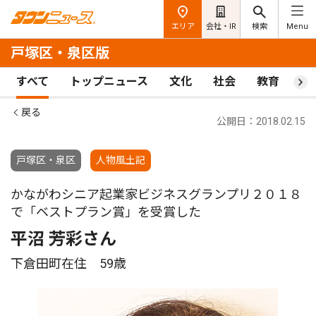
エリア
会社・IR
検索
Menu
戸塚区・泉区版
すべて
トップニュース
文化
社会
教育
ス
戻る
公開日：2018.02.15
戸塚区・泉区
人物風土記
かながわシニア起業家ビジネスグランプリ２０１８
で「ベストプラン賞」を受賞した
平沼 芳彩さん
下倉田町在住 59歳