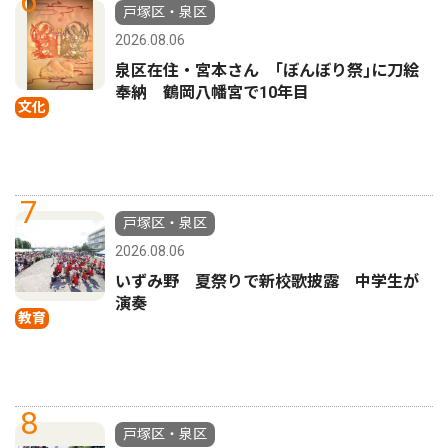
6
戸塚区・泉区
2026.08.06
泉区在住・宮本さん ｢ぼんぼり祭｣に刀絵
奉納 鶴岡八幡宮で10年目
文化
7
戸塚区・泉区
2026.08.06
いずみ野 夏祭りで新校歌披露 中学生が
演奏
教育
8
戸塚区・泉区