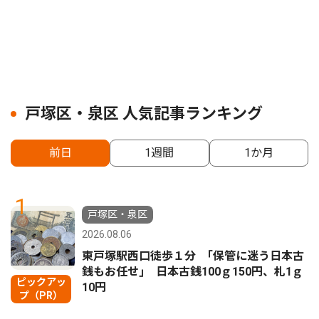
戸塚区・泉区 人気記事ランキング
前日
1週間
1か月
1
戸塚区・泉区
2026.08.06
東戸塚駅西口徒歩１分 ｢保管に迷う日本古
銭もお任せ｣ 日本古銭100ｇ150円、札1ｇ
ピックアッ
10円
プ（PR）