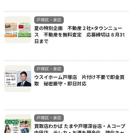
戸塚区・泉区
夏の特別企画 不動産２社×タウンニュー
ス 不動産を無料査定 応募締切は８月31
日まで
戸塚区・泉区
ウスイホーム戸塚店 片付け不要で即金買
取 秘密厳守・即日対応
戸塚区・泉区
買取店わかば たまや戸塚深谷店・Ａコープ
中田店 テレカ・お酒を現金化 強化キャ