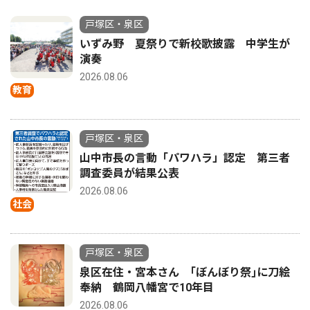
戸塚区・泉区
いずみ野 夏祭りで新校歌披露 中学生が
演奏
2026.08.06
教育
戸塚区・泉区
山中市長の言動「パワハラ」認定 第三者
調査委員が結果公表
2026.08.06
社会
戸塚区・泉区
泉区在住・宮本さん ｢ぼんぼり祭｣に刀絵
奉納 鶴岡八幡宮で10年目
2026.08.06