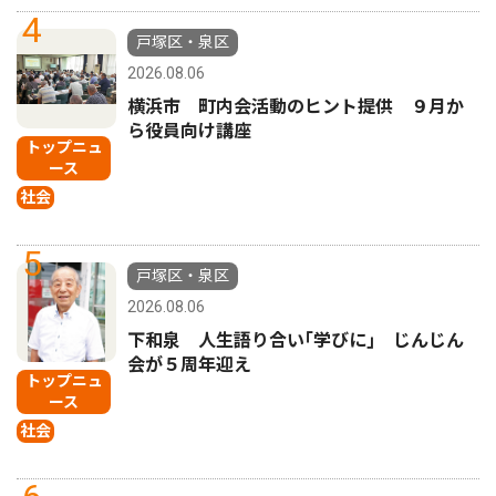
4
戸塚区・泉区
2026.08.06
横浜市 町内会活動のヒント提供 ９月か
ら役員向け講座
トップニュ
ース
社会
5
戸塚区・泉区
2026.08.06
下和泉 人生語り合い｢学びに｣ じんじん
会が５周年迎え
トップニュ
ース
社会