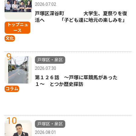
2026.07.02
戸塚区深谷町 大学生、夏祭りを復
活へ 「子ども達に地元の楽しみを」
トップニュ
ース
文化
9
戸塚区・泉区
2026.07.30
第１２６話 〜戸塚に草競馬があった
１〜 とつか歴史探訪
コラム
10
戸塚区・泉区
2026.08.01