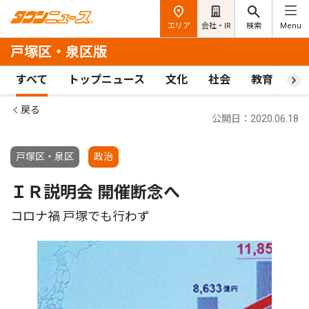
エリア
会社・IR
検索
Menu
戸塚区・泉区版
すべて
トップニュース
文化
社会
教育
ス
戻る
公開日：2020.06.18
戸塚区・泉区
政治
ＩＲ説明会 開催断念へ
コロナ禍 戸塚でも行わず