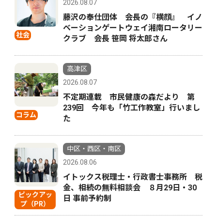
2026.08.07
藤沢の奉仕団体 会長の『横顔』 イノ
ベーションゲートウェイ湘南ロータリー
社会
クラブ 会長 笹岡 将太郎さん
高津区
2026.08.07
不定期連載 市民健康の森だより 第
239回 今年も「竹工作教室」行いまし
コラム
た
中区・西区・南区
2026.08.06
イトックス税理士・行政書士事務所 税
金、相続の無料相談会 ８月29日・30
ピックアッ
日 事前予約制
プ（PR）