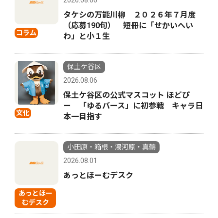
タケシの万能川柳 ２０２６年７月度
（応募190句） 短冊に「せかいへい
コラム
わ」と小１生
保土ケ谷区
2026.08.06
保土ケ谷区の公式マスコット ほどぴ
ー 「ゆるバース」に初参戦 キャラ日
文化
本一目指す
小田原・箱根・湯河原・真鶴
2026.08.01
あっとほーむデスク
あっとほー
むデスク