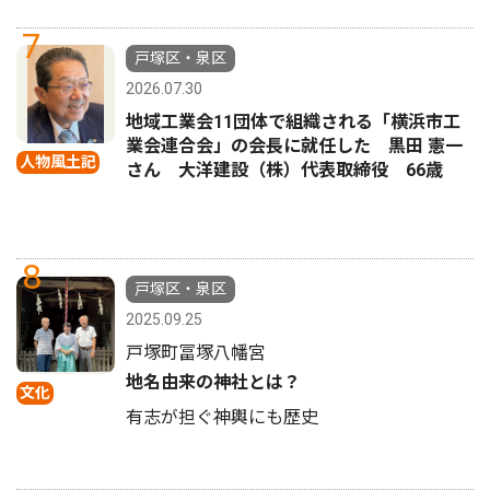
7
戸塚区・泉区
2026.07.30
地域工業会11団体で組織される「横浜市工
業会連合会」の会長に就任した 黒田 憲一
人物風土記
さん 大洋建設（株）代表取締役 66歳
8
戸塚区・泉区
2025.09.25
戸塚町冨塚八幡宮
地名由来の神社とは？
文化
有志が担ぐ神輿にも歴史