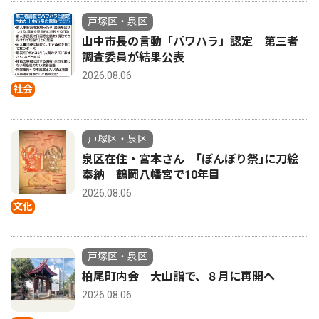
戸塚区・泉区
山中市長の言動「パワハラ」認定 第三者
調査委員が結果公表
2026.08.06
社会
戸塚区・泉区
泉区在住・宮本さん ｢ぼんぼり祭｣に刀絵
奉納 鶴岡八幡宮で10年目
2026.08.06
文化
戸塚区・泉区
柏尾町内会 大山詣で、８月に再開へ
2026.08.06