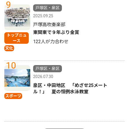
9
戸塚区・泉区
2025.09.25
戸塚高吹奏楽部
東関東で９年ぶり金賞
トップニュ
ース
122人が力合わせ
文化
10
戸塚区・泉区
2026.07.30
泉区・中田地区 「めざせ25メート
ル！」 夏の恒例水泳教室
スポーツ