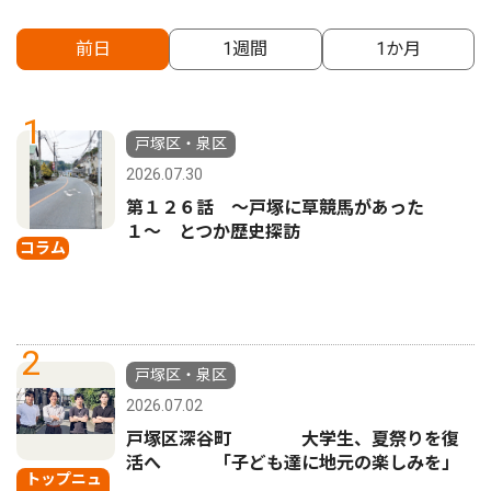
前日
1週間
1か月
1
戸塚区・泉区
2026.07.30
第１２６話 〜戸塚に草競馬があった
１〜 とつか歴史探訪
コラム
2
戸塚区・泉区
2026.07.02
戸塚区深谷町 大学生、夏祭りを復
活へ 「子ども達に地元の楽しみを」
トップニュ