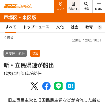
エリア
会社・IR
検索
Menu
戸塚区・泉区版
すべて
トップニュース
文化
社会
教育
ス
戻る
公開日：2020.10.01
戸塚区・泉区
政治
新・立民県連が船出
代表に阿部氏が就任
旧立憲民主党と旧国民民主党などが合流した新た