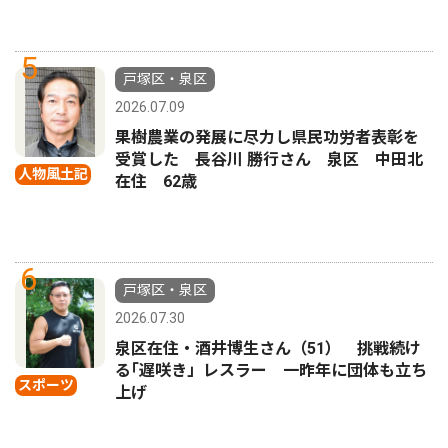
5
戸塚区・泉区
2026.07.09
果樹農業の発展に尽力し県民功労者表彰を
受賞した 長谷川 勝行さん 泉区 中田北
人物風土記
在住 62歳
6
戸塚区・泉区
2026.07.30
泉区在住・酒井博生さん（51） 挑戦続け
る｢遅咲き」レスラー 一昨年に団体も立ち
スポーツ
上げ