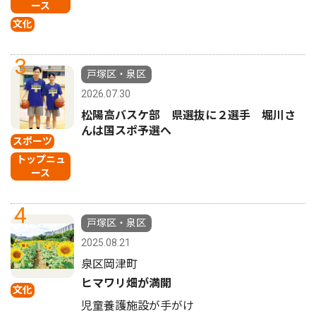
ース
文化
3
戸塚区・泉区
2026.07.30
松陽高バスケ部 県選抜に２選手 堀川さ
んは国スポ予選へ
スポーツ
トップニュ
ース
4
戸塚区・泉区
2025.08.21
泉区岡津町
ヒマワリ畑が満開
文化
児童養護施設が手がけ