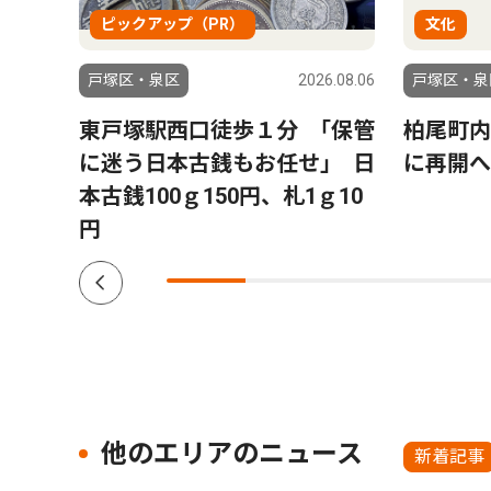
ピックアップ（PR）
文化
6.07.30
戸塚区・泉区
2026.08.06
戸塚区・泉
に２
東戸塚駅西口徒歩１分 ｢保管
柏尾町内
予選
に迷う日本古銭もお任せ｣ 日
に再開
本古銭100ｇ150円、札1ｇ10
円
他のエリアのニュース
新着記事