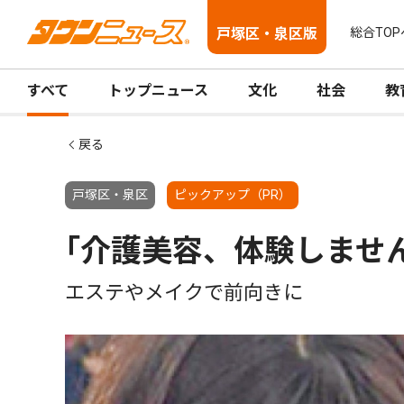
戸塚区・泉区版
総合TOP
すべて
トップニュース
文化
社会
教
戻る
戸塚区・泉区
ピックアップ（PR）
｢介護美容、体験しませ
エステやメイクで前向きに