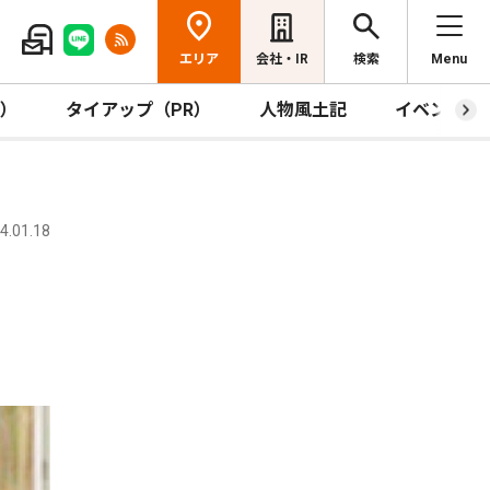
エリア
会社・IR
検索
Menu
R）
タイアップ（PR）
人物風土記
イベント
.01.18