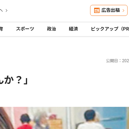
広告出稿
へ
育
スポーツ
政治
経済
ピックアップ（P
公開日：2024
んか？｣