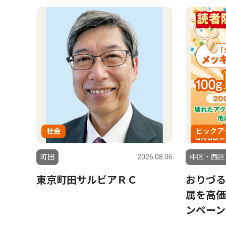
社会
ピックア
町田
2026.08.06
中区・西区
東京町田サルビアＲＣ
おりづる
属を高価
ンペーン