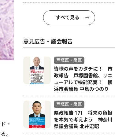
すべて見る
意見広告・議会報告
戸塚区・泉区
皆様の声をカタチに！ 市
政報告 戸塚図書館、リニ
ューアルで機能充実！ 横
浜市会議員 中島みつのり
戸塚区・泉区
県政報告 171 将来の負担
を本気で考えよう 神奈川
ンド・
県議会議員 北井宏昭
する。