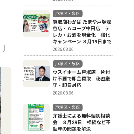
戸塚区・泉区
買取店わかば たまや戸塚深
谷店・Ａコープ中田店 テ
レカ・お酒を現金化 強化
キャンペーン ８月19日まで
2026.08.06
4
5
戸塚区・泉区
ウスイホーム戸塚店 片付
け不要で即金買取 秘密厳
守・即日対応
2026.08.06
戸塚区・泉区
弁護士による無料個別相談
会 ８月29日 相続など不
動産の問題を解決