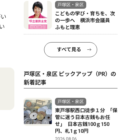
戸塚区・泉区
こどもの学び・育ちを、次
がい
の一歩へ 横浜市会議員
い
ふもと理恵
すべて見る
戸塚区・泉区 ピックアップ（PR）の
新着記事
戸塚区・泉区
東戸塚駅西口徒歩１分 ｢保
管に迷う日本古銭もお任
せ｣ 日本古銭100ｇ150
円、札1ｇ10円
2026.08.06