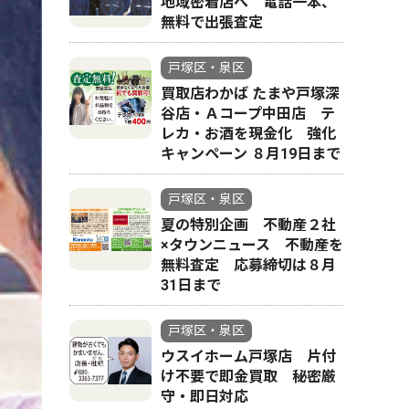
地域密着店へ 電話一本、
無料で出張査定
戸塚区・泉区
買取店わかば たまや戸塚深
谷店・Ａコープ中田店 テ
レカ・お酒を現金化 強化
キャンペーン ８月19日まで
戸塚区・泉区
夏の特別企画 不動産２社
×タウンニュース 不動産を
無料査定 応募締切は８月
31日まで
戸塚区・泉区
ウスイホーム戸塚店 片付
け不要で即金買取 秘密厳
守・即日対応