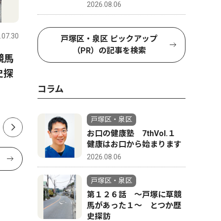
2026.08.06
社会
トップニ
.07.30
戸塚区・泉区
2026.08.06
戸塚区・泉
戸塚区・泉区 ピックアップ
（PR）の記事を検索
競馬
山中市長の言動「パワハラ」
横浜市 
史探
認定 第三者調査委員が結果
提供 ９
公表
コラム
戸塚区・泉区
お口の健康塾 7thVol.１
健康はお口から始まります
2026.08.06
戸塚区・泉区
第１２６話 〜戸塚に草競
馬があった１〜 とつか歴
史探訪