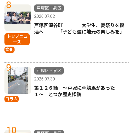
8
戸塚区・泉区
2026.07.02
戸塚区深谷町 大学生、夏祭りを復
活へ 「子ども達に地元の楽しみを」
トップニュ
ース
文化
9
戸塚区・泉区
2026.07.30
第１２６話 〜戸塚に草競馬があった
１〜 とつか歴史探訪
コラム
10