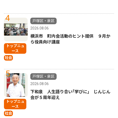
4
戸塚区・泉区
2026.08.06
横浜市 町内会活動のヒント提供 ９月か
ら役員向け講座
トップニュ
ース
社会
5
戸塚区・泉区
2026.08.06
下和泉 人生語り合い｢学びに｣ じんじん
会が５周年迎え
トップニュ
ース
社会