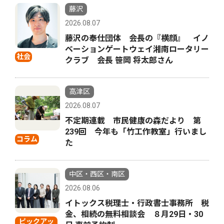
藤沢
2026.08.07
藤沢の奉仕団体 会長の『横顔』 イノ
ベーションゲートウェイ湘南ロータリー
社会
クラブ 会長 笹岡 将太郎さん
高津区
2026.08.07
不定期連載 市民健康の森だより 第
239回 今年も「竹工作教室」行いまし
コラム
た
中区・西区・南区
2026.08.06
イトックス税理士・行政書士事務所 税
金、相続の無料相談会 ８月29日・30
ピックアッ