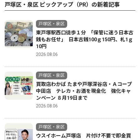
戸塚区・泉区 ピックアップ（PR）の新着記事
戸塚区・泉区
東戸塚駅西口徒歩１分 ｢保管に迷う日本古
銭もお任せ｣ 日本古銭100ｇ150円、札1ｇ
10円
2026.08.06
戸塚区・泉区
買取店わかば たまや戸塚深谷店・Ａコープ
中田店 テレカ・お酒を現金化 強化キャ
ンペーン ８月19日まで
2026.08.06
戸塚区・泉区
ウスイホーム戸塚店 片付け不要で即金買