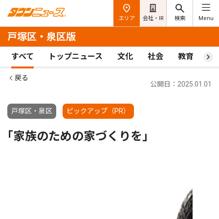
エリア
会社・IR
検索
Menu
戸塚区・泉区版
すべて
トップニュース
文化
社会
教育
ス
戻る
公開日：2025.01.01
戸塚区・泉区
ピックアップ（PR）
｢家族のための家づくりを｣