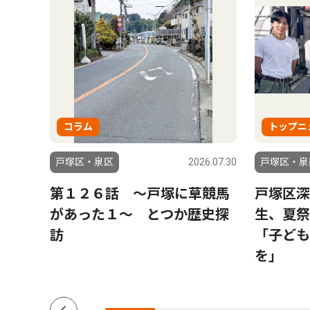
コラム
トップニ
6.07.30
戸塚区・泉区
2026.07.30
戸塚区・泉
せ25
第１２６話 〜戸塚に草競馬
戸塚区
水泳
があった１〜 とつか歴史探
生、夏
訪
「子ども
を」