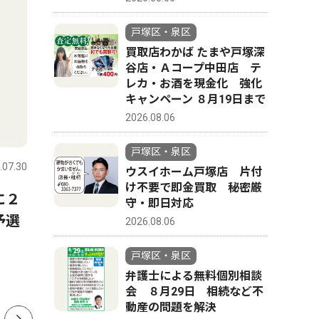
戸塚区・泉区
買取店わかば たまや戸塚深
谷店・Ａコープ中田店 テ
レカ・お酒を現金化 強化
キャンペーン ８月19日まで
2026.08.06
文化
人物風土
戸塚区・泉区
.07.30
戸塚区・泉区
2025.08.21
戸塚区・泉
ウスイホーム戸塚店 片付
け不要で即金買取 秘密厳
泉区岡津町
に２
果樹農業
守・即日対応
ヒマワリ畑が満開
予選
功労者表
2026.08.06
川 勝行
児童養護施設が手がけ
戸塚区・泉区
住 62歳
弁護士による無料個別相談
会 ８月29日 相続など不
動産の問題を解決