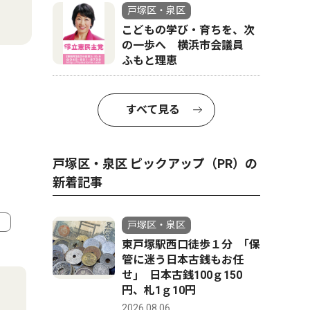
戸塚区・泉区
こどもの学び・育ちを、次
の一歩へ 横浜市会議員
ふもと理恵
すべて見る
戸塚区・泉区 ピックアップ（PR）の
新着記事
戸塚区・泉区
東戸塚駅西口徒歩１分 ｢保
4
5
管に迷う日本古銭もお任
せ｣ 日本古銭100ｇ150
円、札1ｇ10円
2026.08.06