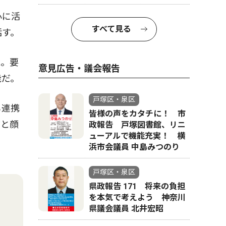
心に活
すべて見る
話す。
能。要
意見広告・議会報告
能だ。
戸塚区・泉区
も連携
皆様の声をカタチに！ 市
前と顔
政報告 戸塚図書館、リニ
ューアルで機能充実！ 横
浜市会議員 中島みつのり
戸塚区・泉区
県政報告 171 将来の負担
を本気で考えよう 神奈川
県議会議員 北井宏昭