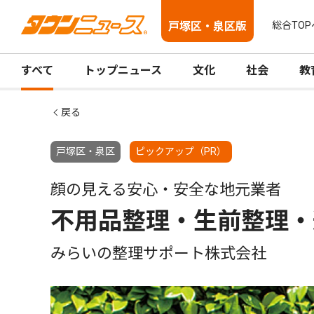
戸塚区・泉区版
総合TOP
すべて
トップニュース
文化
社会
教
戻る
戸塚区・泉区
ピックアップ（PR）
顔の見える安心・安全な地元業者
不用品整理・生前整理・
みらいの整理サポート株式会社