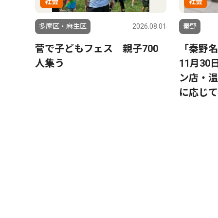
社会
社会
多摩区・麻生区
2026.08.01
秦野
菅で子どもフェス 親子700
「秦野名
人集う
11月3
ン店・温
に応じて