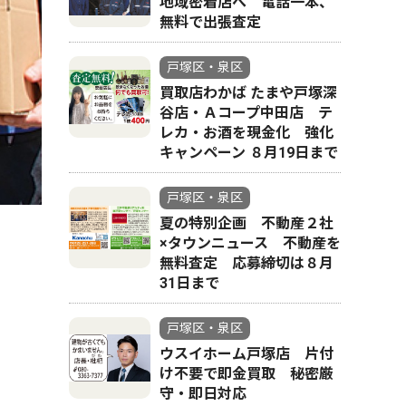
地域密着店へ 電話一本、
無料で出張査定
戸塚区・泉区
買取店わかば たまや戸塚深
谷店・Ａコープ中田店 テ
レカ・お酒を現金化 強化
キャンペーン ８月19日まで
戸塚区・泉区
夏の特別企画 不動産２社
×タウンニュース 不動産を
無料査定 応募締切は８月
31日まで
戸塚区・泉区
ウスイホーム戸塚店 片付
け不要で即金買取 秘密厳
守・即日対応