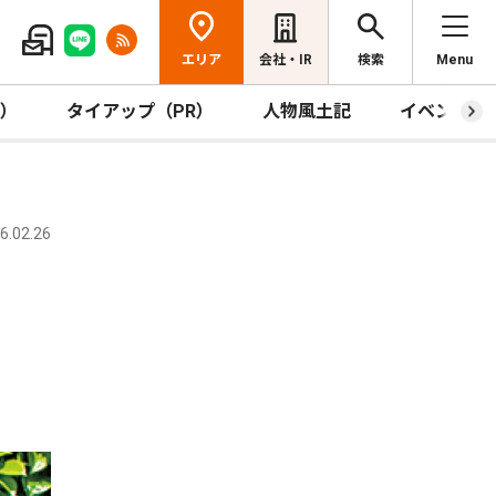
エリア
会社・IR
検索
Menu
R）
タイアップ（PR）
人物風土記
イベント
.02.26