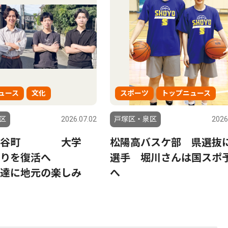
ュース
文化
スポーツ
トップニュース
区
2026.07.02
戸塚区・泉区
2026
深谷町 大学
松陽高バスケ部 県選抜
祭りを復活へ
選手 堀川さんは国スポ
達に地元の楽しみ
へ