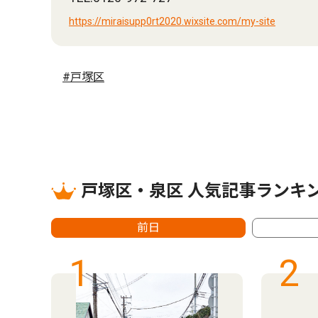
https://miraisupp0rt2020.wixsite.com/my-site
#戸塚区
戸塚区・泉区 人気記事ランキ
前日
1
2