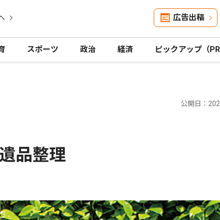
広告出稿
へ
育
スポーツ
政治
経済
ピックアップ（P
公開日：2026
遺品整理