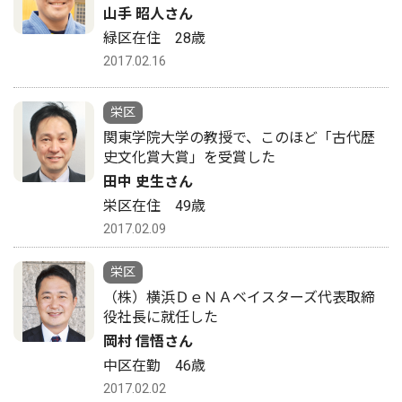
山手 昭人さん
緑区在住 28歳
2017.02.16
栄区
関東学院大学の教授で、このほど「古代歴
史文化賞大賞」を受賞した
田中 史生さん
栄区在住 49歳
2017.02.09
栄区
（株）横浜ＤｅＮＡベイスターズ代表取締
役社長に就任した
岡村 信悟さん
中区在勤 46歳
2017.02.02