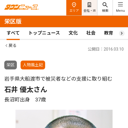
エリア
会社・IR
検索
Menu
栄区版
すべて
トップニュース
文化
社会
教育
ス
戻る
公開日：2016.03.10
栄区
人物風土記
岩手県大船渡市で被災者などの支援に取り組む
石井 優太さん
長沼町出身 37歳