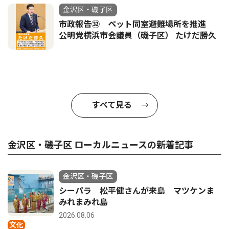
金沢区・磯子区
市政報告㉜ ペット同室避難場所を推進
公明党横浜市会議員（磯子区） たけだ勝久
すべて見る
金沢区・磯子区 ローカルニュースの新着記事
金沢区・磯子区
シーパラ 松平健さんが来島 マツケンま
みれまみれ島
2026.08.06
文化