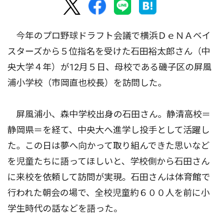
今年のプロ野球ドラフト会議で横浜ＤｅＮＡベイ
スターズから５位指名を受けた石田裕太郎さん（中
央大学４年）が12月５日、母校である磯子区の屏風
浦小学校（市岡直也校長）を訪問した。
屏風浦小、森中学校出身の石田さん。静清高校＝
静岡県＝を経て、中央大へ進学し投手として活躍し
た。この日は夢へ向かって取り組んできた思いなど
を児童たちに語ってほしいと、学校側から石田さん
に来校を依頼して訪問が実現。石田さんは体育館で
行われた朝会の場で、全校児童約６００人を前に小
学生時代の話などを語った。