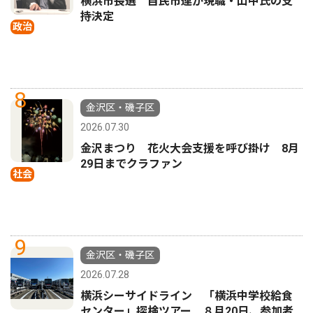
横浜市長選 自民市連が現職・山中氏の支
持決定
政治
8
金沢区・磯子区
2026.07.30
金沢まつり 花火大会支援を呼び掛け 8月
29日までクラファン
社会
9
金沢区・磯子区
2026.07.28
横浜シーサイドライン 「横浜中学校給食
センター」探検ツアー ８月20日、参加者