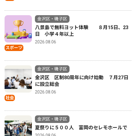
金沢区・磯子区
八景島で無料ヨット体験 ８月15日、23
日 小学４年以上
2026.08.06
スポーツ
金沢区・磯子区
金沢区 区制80周年に向け始動 ７月27日
に設立総会
2026.08.06
社会
金沢区・磯子区
夏祭りに５００人 富岡のセレモホールで
2026.08.06