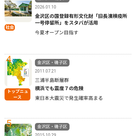
2026.01.10
金沢区の国登録有形文化財「旧長濱検疫所
一号停留所」をスタバが活用
社会
今夏オープン目指す
4
金沢区・磯子区
2011.07.21
三浦半島断層群
横浜でも震度７の危険
トップニュ
ース
東日本大震災で発生確率高まる
5
金沢区・磯子区
2015.10.29