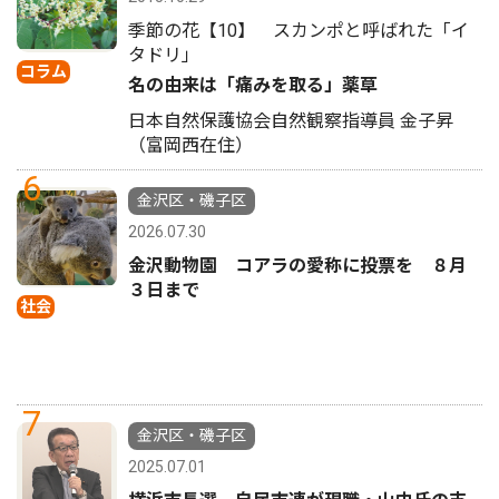
季節の花【10】 スカンポと呼ばれた「イ
タドリ」
コラム
名の由来は「痛みを取る」薬草
日本自然保護協会自然観察指導員 金子昇
（富岡西在住）
6
金沢区・磯子区
2026.07.30
金沢動物園 コアラの愛称に投票を ８月
３日まで
社会
7
金沢区・磯子区
2025.07.01