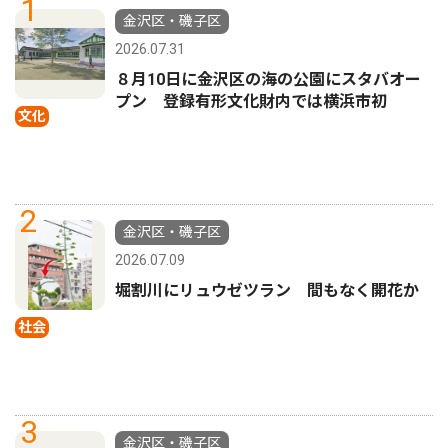
1
金沢区・磯子区
2026.07.31
８月10日に金沢区の海の公園にスタバオー
プン 登録有形文化財内では横浜市初
文化
2
金沢区・磯子区
2026.07.09
堀割川にリュウゼツラン 間もなく開花か
社会
3
金沢区・磯子区