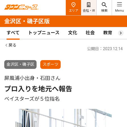
エリア
会社・IR
検索
Menu
金沢区・磯子区版
すべて
トップニュース
文化
社会
教育
ス
戻る
公開日：2023.12.14
金沢区・磯子区
スポーツ
屏風浦小出身・石田さん
プロ入りを地元へ報告
ベイスターズが５位指名