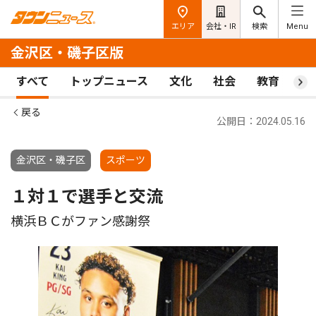
エリア
会社・IR
検索
Menu
金沢区・磯子区版
すべて
トップニュース
文化
社会
教育
ス
戻る
公開日：2024.05.16
金沢区・磯子区
スポーツ
１対１で選手と交流
横浜ＢＣがファン感謝祭