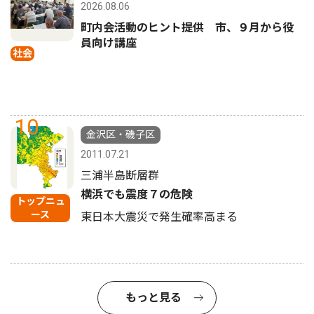
2026.08.06
町内会活動のヒント提供 市、９月から役
員向け講座
社会
10
金沢区・磯子区
2011.07.21
三浦半島断層群
横浜でも震度７の危険
トップニュ
ース
東日本大震災で発生確率高まる
もっと見る