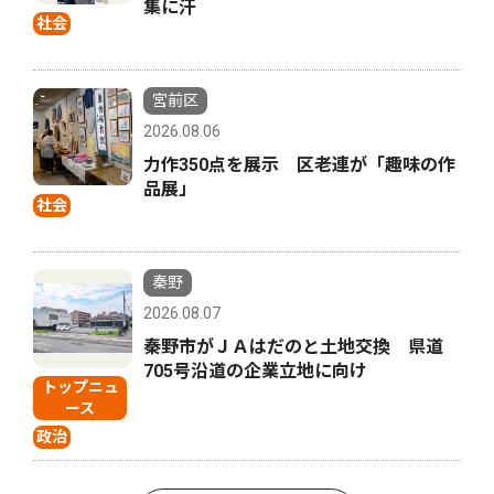
集に汗
社会
宮前区
2026.08.06
力作350点を展示 区老連が「趣味の作
品展」
社会
秦野
2026.08.07
秦野市がＪＡはだのと土地交換 県道
705号沿道の企業立地に向け
トップニュ
ース
政治