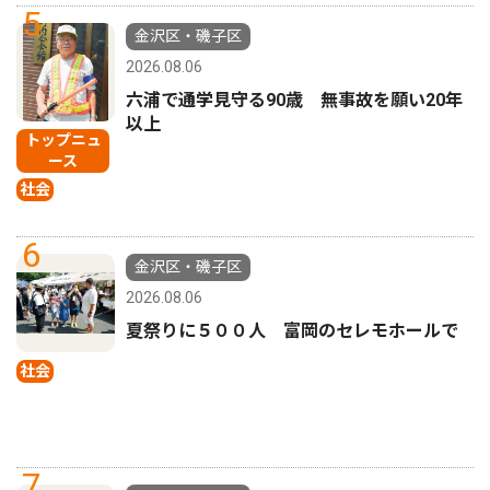
5
金沢区・磯子区
2026.08.06
六浦で通学見守る90歳 無事故を願い20年
以上
トップニュ
ース
社会
6
金沢区・磯子区
2026.08.06
夏祭りに５００人 富岡のセレモホールで
社会
7