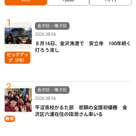
1
金沢区・磯子区
2026.08.06
８月16日、金沢漁港で 安立寺 100年続く
灯ろう流し
ピックアッ
プ（PR）
2
金沢区・磯子区
2026.08.06
平沼高校かるた部 悲願の全国初優勝 金
沢区六浦在住の田渕さん率いる
教育