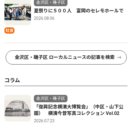
金沢区・磯子区
夏祭りに５００人 富岡のセレモホールで
2026.08.06
社会
金沢区・磯子区 ローカルニュースの記事を検索
コラム
金沢区・磯子区
「復興記念横濱大博覧会」（中区・山下公
園） 横濱今昔写真コレクション Vol.02
2026.07.23