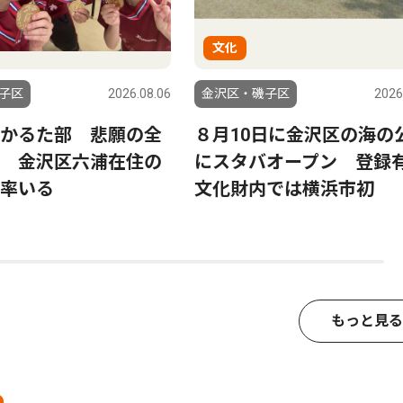
文化
子区
2026.08.06
金沢区・磯子区
2026
かるた部 悲願の全
８月10日に金沢区の海の
 金沢区六浦在住の
にスタバオープン 登録
率いる
文化財内では横浜市初
もっと見る