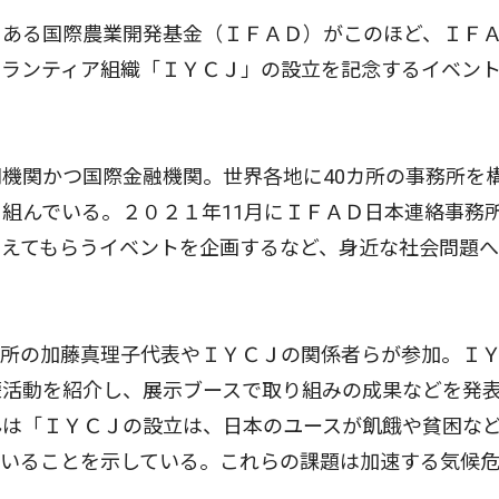
ある国際農業開発基金（ＩＦＡＤ）がこのほど、ＩＦ
ボランティア組織「ＩＹＣＪ」の設立を記念するイベン
機関かつ国際金融機関。世界各地に40カ所の事務所を
組んでいる。２０２１年11月にＩＦＡＤ日本連絡事務
考えてもらうイベントを企画するなど、身近な社会問題
所の加藤真理子代表やＩＹＣＪの関係者らが参加。Ｉ
蒙活動を紹介し、展示ブースで取り組みの成果などを発
んは「ＩＹＣＪの設立は、日本のユースが飢餓や貧困な
ていることを示している。これらの課題は加速する気候