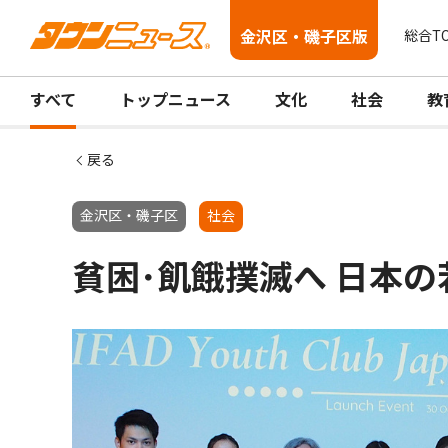
金沢区・磯子区版
総合T
すべて
トップニュース
文化
社会
教
戻る
金沢区・磯子区
社会
貧困･飢餓撲滅へ 日本