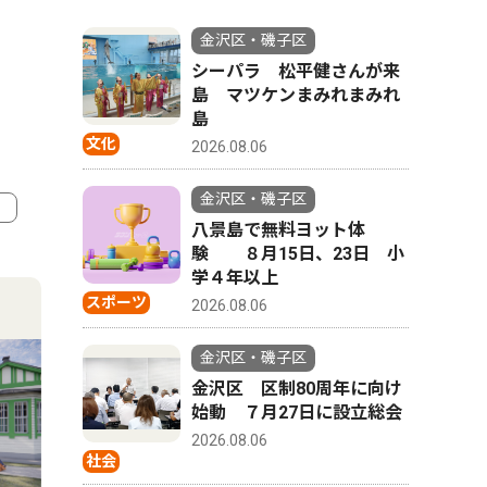
金沢区・磯子区
シーパラ 松平健さんが来
島 マツケンまみれまみれ
島
文化
2026.08.06
金沢区・磯子区
八景島で無料ヨット体
験 ８月15日、23日 小
4
5
学４年以上
スポーツ
2026.08.06
金沢区・磯子区
金沢区 区制80周年に向け
始動 ７月27日に設立総会
2026.08.06
社会