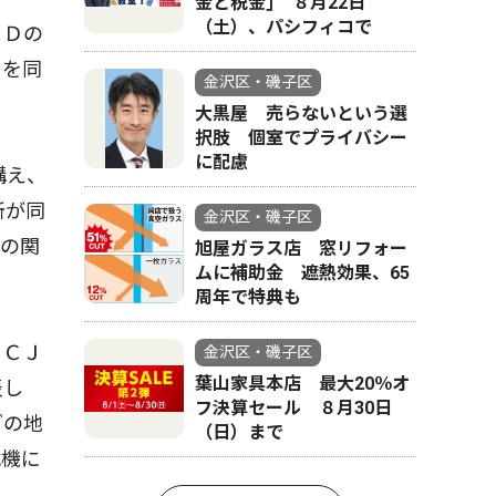
金と税金｣ ８月22日
（土）、パシフィコで
ＡＤの
トを同
金沢区・磯子区
大黒屋 売らないという選
択肢 個室でプライバシー
に配慮
構え、
所が同
金沢区・磯子区
への関
旭屋ガラス店 窓リフォー
ムに補助金 遮熱効果、65
周年で特典も
ＹＣＪ
金沢区・磯子区
葉山家具本店 最大20％オ
表し
フ決算セール ８月30日
どの地
（日）まで
危機に