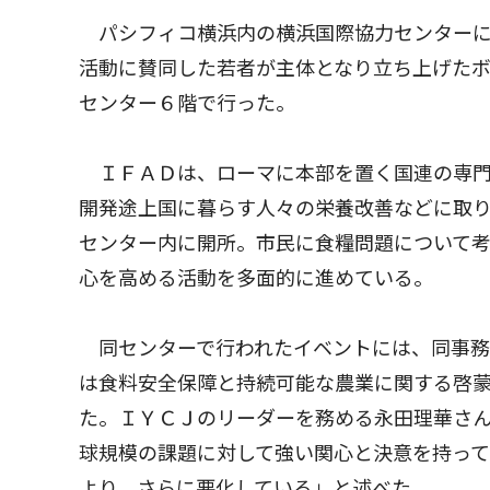
パシフィコ横浜内の横浜国際協力センターに
活動に賛同した若者が主体となり立ち上げた
センター６階で行った。
ＩＦＡＤは、ローマに本部を置く国連の専門
開発途上国に暮らす人々の栄養改善などに取り
センター内に開所。市民に食糧問題について
心を高める活動を多面的に進めている。
同センターで行われたイベントには、同事務
は食料安全保障と持続可能な農業に関する啓
た。ＩＹＣＪのリーダーを務める永田理華さ
球規模の課題に対して強い関心と決意を持っ
より、さらに悪化している」と述べた。