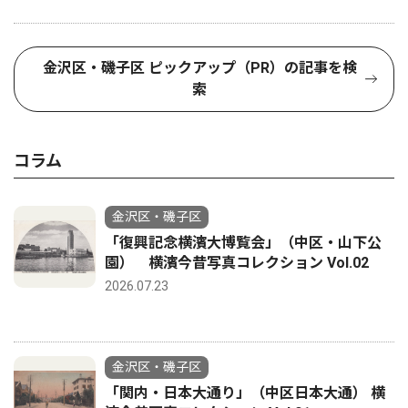
金沢区・磯子区 ピックアップ（PR）の記事を検
索
コラム
金沢区・磯子区
「復興記念横濱大博覧会」（中区・山下公
園） 横濱今昔写真コレクション Vol.02
2026.07.23
金沢区・磯子区
「関内・日本大通り」（中区日本大通） 横