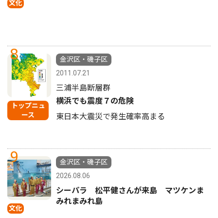
文化
8
金沢区・磯子区
2011.07.21
三浦半島断層群
横浜でも震度７の危険
トップニュ
ース
東日本大震災で発生確率高まる
9
金沢区・磯子区
2026.08.06
シーパラ 松平健さんが来島 マツケンま
みれまみれ島
文化