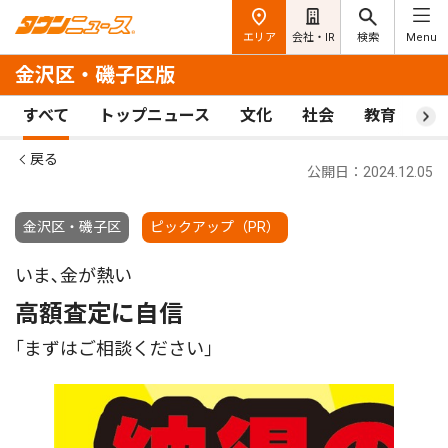
エリア
会社・IR
検索
Menu
金沢区・磯子区版
すべて
トップニュース
文化
社会
教育
ス
戻る
公開日：2024.12.05
金沢区・磯子区
ピックアップ（PR）
いま､金が熱い
高額査定に自信
｢まずはご相談ください｣