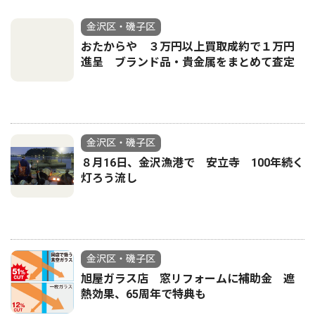
金沢区・磯子区
おたからや ３万円以上買取成約で１万円
進呈 ブランド品・貴金属をまとめて査定
金沢区・磯子区
８月16日、金沢漁港で 安立寺 100年続く
灯ろう流し
金沢区・磯子区
旭屋ガラス店 窓リフォームに補助金 遮
熱効果、65周年で特典も