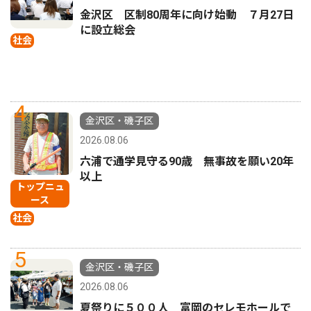
金沢区 区制80周年に向け始動 ７月27日
に設立総会
社会
4
金沢区・磯子区
2026.08.06
六浦で通学見守る90歳 無事故を願い20年
以上
トップニュ
ース
社会
5
金沢区・磯子区
2026.08.06
夏祭りに５００人 富岡のセレモホールで