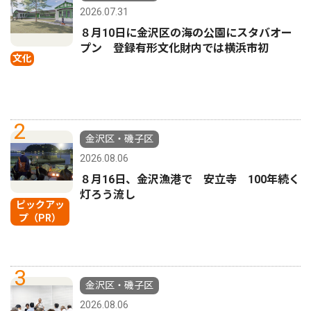
2026.07.31
８月10日に金沢区の海の公園にスタバオー
プン 登録有形文化財内では横浜市初
文化
2
金沢区・磯子区
2026.08.06
８月16日、金沢漁港で 安立寺 100年続く
灯ろう流し
ピックアッ
プ（PR）
3
金沢区・磯子区
2026.08.06