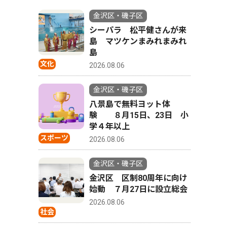
金沢区・磯子区
シーパラ 松平健さんが来
島 マツケンまみれまみれ
島
文化
2026.08.06
金沢区・磯子区
八景島で無料ヨット体
験 ８月15日、23日 小
学４年以上
スポーツ
2026.08.06
金沢区・磯子区
金沢区 区制80周年に向け
始動 ７月27日に設立総会
2026.08.06
社会