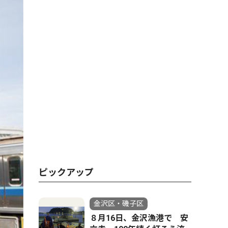
ピックアップ
金沢区・磯子区
８月16日、金沢漁港で 安