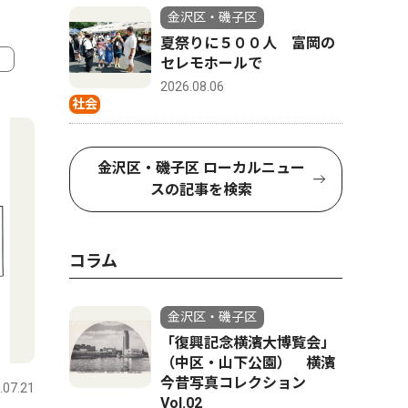
金沢区・磯子区
夏祭りに５００人 富岡の
セレモホールで
2026.08.06
4
5
社会
金沢区・磯子区 ローカルニュー
スの記事を検索
コラム
金沢区・磯子区
社会
社会
「復興記念横濱大博覧会」
（中区・山下公園） 横濱
今昔写真コレクション
.07.21
金沢区・磯子区
2026.01.10
金沢区・磯
Vol.02