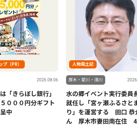
ップ（PR）
人物風土記
2026.08.06
厚木・愛川・清川
2026
は「きらぼし銀行」
水の郷イベント実行委員
５０００円分ギフト
就任し「宮ヶ瀬ふるさと
呈中
り」を運営する 田口 恭
ん 厚木市妻田南在住 4