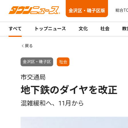
金沢区・磯子区版
総合T
すべて
トップニュース
文化
社会
教
戻る
金沢区・磯子区
社会
市交通局
地下鉄のダイヤを改正
混雑緩和へ、11月から