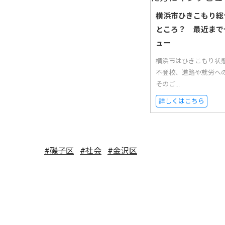
横浜市ひきこもり総
ところ？ 最近まで
ュー
横浜市はひきこもり状
不登校、進路や就労へ
そのご...
詳しくはこちら
#磯子区
#社会
#金沢区