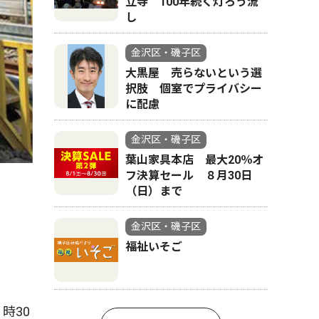
立寺 100年続く灯ろう流
し
金沢区・磯子区
大黒屋 売らないという選
択肢 個室でプライバシー
に配慮
金沢区・磯子区
葉山家具本店 最大20％オ
フ決算セール ８月30日
（日）まで
金沢区・磯子区
福祉いそご
時30