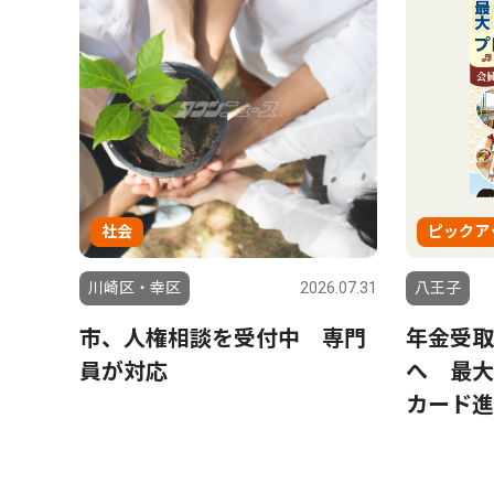
社会
ピックア
川崎区・幸区
2026.07.31
八王子
市、人権相談を受付中 専門
年金受取
員が対応
へ 最大
カード進