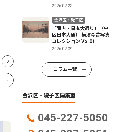
金沢区の国登録有形文化財
横浜信用
2026.07.23
「旧長濱検疫所一号停留所」
子署から
金沢区・磯子区
をスタバが活用
止
「関内・日本大通り」（中
区日本大通） 横濱今昔写真
今夏オープン目指す
コレクション Vol.01
2026.07.09
コラム一覧
金沢区・磯子区編集室
045-227-5050