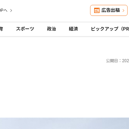
広告出稿
OPへ
育
スポーツ
政治
経済
ピックアップ（P
公開日：2025