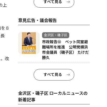
すべて見る
の上
意見広告・議会報告
両を８
金沢区・磯子区
延長
市政報告㉜ ペット同室避
難場所を推進 公明党横浜
市会議員（磯子区） たけだ
勝久
る。改
すべて見る
金沢区・磯子区 ローカルニュースの
新着記事