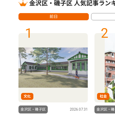
金沢区・磯子区 人気記事ラン
前日
1
2
文化
社会
4.05.16
金沢区・磯子区
2026.07.31
金沢区・磯