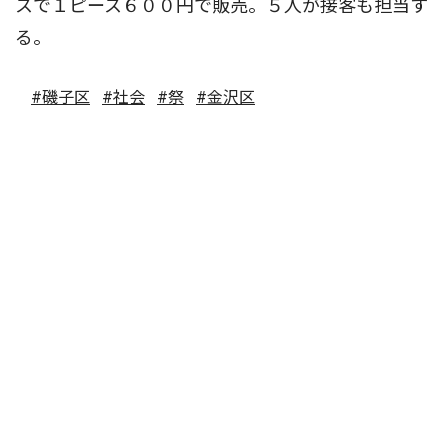
スで１ピース６００円で販売。５人が接客も担当す
る。
#磯子区
#社会
#祭
#金沢区