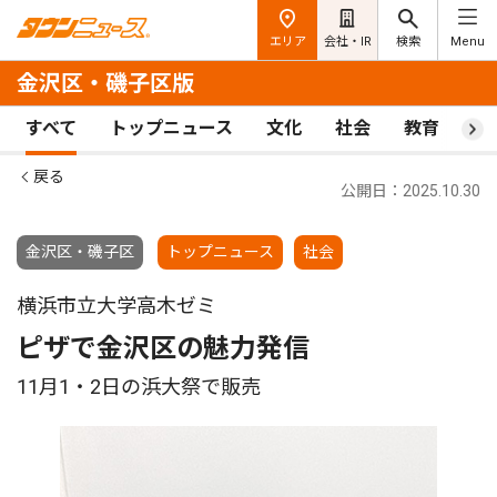
エリア
会社・IR
検索
Menu
金沢区・磯子区版
すべて
トップニュース
文化
社会
教育
ス
戻る
公開日：2025.10.30
金沢区・磯子区
トップニュース
社会
横浜市立大学高木ゼミ
ピザで金沢区の魅力発信
11月1・2日の浜大祭で販売