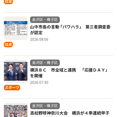
社会
金沢区・磯子区
山中市長の言動 ｢パワハラ｣ 第三者調査委
が認定
2026.08.06
社会
金沢区・磯子区
横浜ＢＣ 市全域と連携 「応援ＤＡＹ」
を開催
2026.07.30
スポーツ
金沢区・磯子区
高校野球神奈川大会 横浜が４季連続甲子