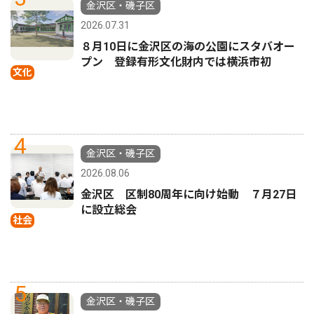
金沢区・磯子区
2026.07.31
８月10日に金沢区の海の公園にスタバオー
プン 登録有形文化財内では横浜市初
文化
4
金沢区・磯子区
2026.08.06
金沢区 区制80周年に向け始動 ７月27日
に設立総会
社会
5
金沢区・磯子区