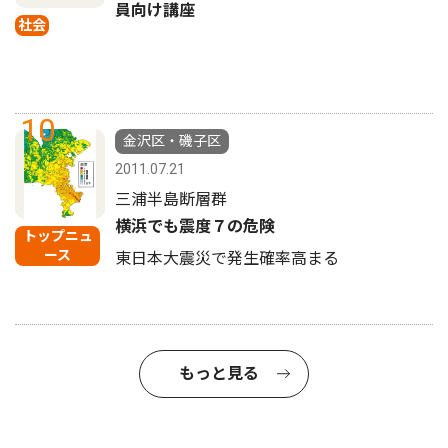
員向け講座
社会
10
金沢区・磯子区
2011.07.21
三浦半島断層群
横浜でも震度７の危険
トップニュ
ース
東日本大震災で発生確率高まる
もっと見る