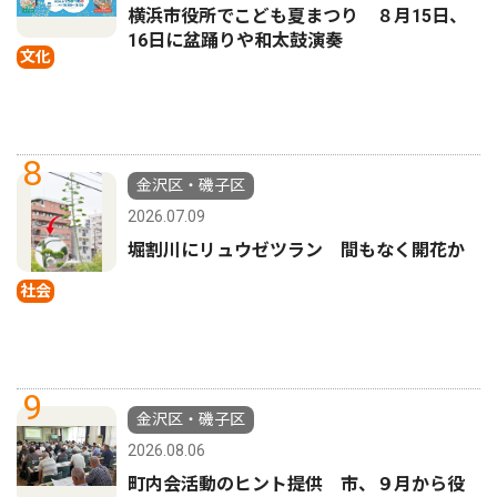
横浜市役所でこども夏まつり ８月15日、
16日に盆踊りや和太鼓演奏
文化
8
金沢区・磯子区
2026.07.09
堀割川にリュウゼツラン 間もなく開花か
社会
9
金沢区・磯子区
2026.08.06
町内会活動のヒント提供 市、９月から役