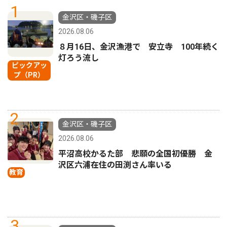
1
金沢区・磯子区
2026.08.06
８月16日、金沢漁港で 安立寺 100年続く
灯ろう流し
ピックアッ
プ（PR）
2
金沢区・磯子区
2026.08.06
平沼高校かるた部 悲願の全国初優勝 金
沢区六浦在住の田渕さん率いる
教育
3