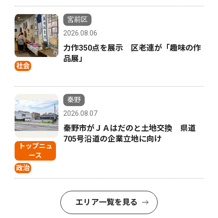
宮前区
2026.08.06
力作350点を展示 区老連が「趣味の作
品展」
社会
秦野
2026.08.07
秦野市がＪＡはだのと土地交換 県道
705号沿道の企業立地に向け
トップニュ
ース
政治
エリア一覧を見る