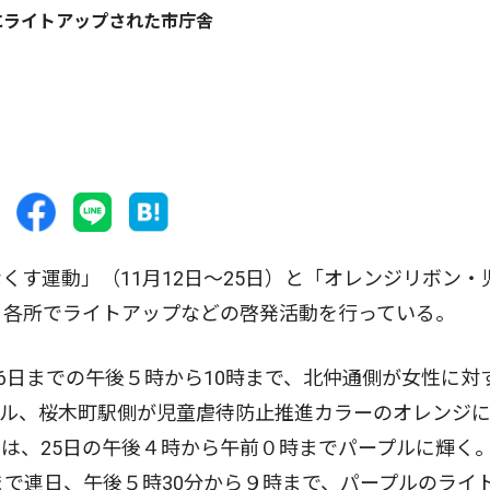
にライトアップされた市庁舎
す運動」（11月12日〜25日）と「オレンジリボン・
、各所でライトアップなどの啓発活動を行っている。
6日までの午後５時から10時まで、北仲通側が女性に対
プル、桜木町駅側が児童虐待防止推進カラーのオレンジ
は、25日の午後４時から午前０時までパープルに輝く
まで連日、午後５時30分から９時まで、パープルのライ