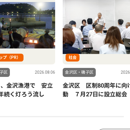
ップ（PR）
社会
子区
2026.08.06
金沢区・磯子区
2026
日、金沢漁港で 安立
金沢区 区制80周年に向
0年続く灯ろう流し
動 ７月27日に設立総会