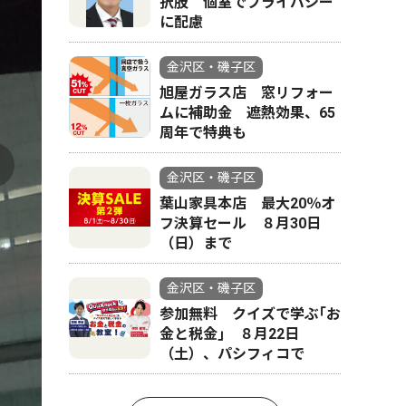
択肢 個室でプライバシー
に配慮
金沢区・磯子区
旭屋ガラス店 窓リフォー
ムに補助金 遮熱効果、65
周年で特典も
金沢区・磯子区
葉山家具本店 最大20％オ
フ決算セール ８月30日
（日）まで
金沢区・磯子区
参加無料 クイズで学ぶ｢お
金と税金｣ ８月22日
（土）、パシフィコで