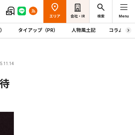
エリア
会社・IR
検索
Menu
R）
タイアップ（PR）
人物風土記
コラム
.11.14
待