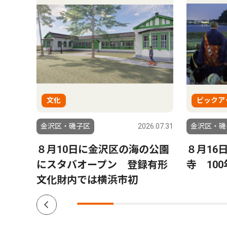
文化
ピックア
6.08.06
金沢区・磯子区
2026.07.31
金沢区・磯
来
８月10日に金沢区の海の公園
８月16
れ島
にスタバオープン 登録有形
寺 10
文化財内では横浜市初