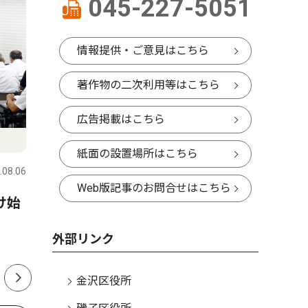
045-227-5051
情報提供・ご意見はこちら
著作物の二次利用等はこちら
広告掲載はこちら
トップニュース
社会
社会
紙面の設置場所はこちら
.08.06
金沢区・磯子区
2026.08.06
金沢区・磯
Web版記事のお問合せはこちら
け始
六浦で通学見守る90歳 無事
夏祭りに
故を願い20年以上
レモホー
外部リンク
金沢区役所