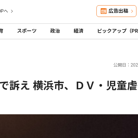
広告出稿
OPへ
育
スポーツ
政治
経済
ピックアップ（P
公開日：2025
で訴え 横浜市、ＤＶ・児童虐