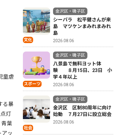
金沢区・磯子区
シーパラ 松平健さんが来
島 マツケンまみれまみれ
島
文化
2026.08.06
金沢区・磯子区
八景島で無料ヨット体
験 ８月15日、23日 小
児童虐
学４年以上
スポーツ
2026.08.06
金沢区・磯子区
する暴
金沢区 区制80周年に向け
に点灯
始動 ７月27日に設立総会
2026.08.06
。青葉
社会
トアッ