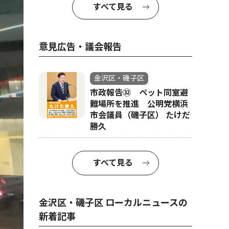
すべて見る
意見広告・議会報告
金沢区・磯子区
市政報告㉜ ペット同室避
難場所を推進 公明党横浜
市会議員（磯子区） たけだ
勝久
すべて見る
オレンジにライトア
金沢区・磯子区 ローカルニュースの
新着記事