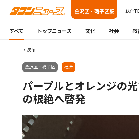
金沢区・磯子区版
総合T
すべて
トップニュース
文化
社会
教
戻る
金沢区・磯子区
社会
パープルとオレンジの光
の根絶へ啓発