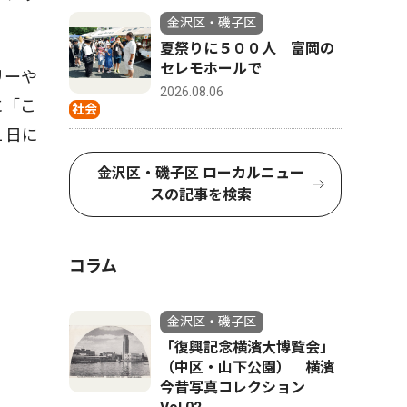
金沢区・磯子区
夏祭りに５００人 富岡の
セレモホールで
リーや
2026.08.06
に「こ
社会
１日に
金沢区・磯子区 ローカルニュー
スの記事を検索
コラム
金沢区・磯子区
「復興記念横濱大博覧会」
（中区・山下公園） 横濱
今昔写真コレクション