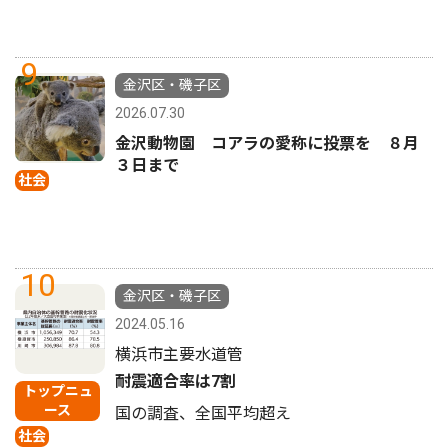
9
金沢区・磯子区
2026.07.30
金沢動物園 コアラの愛称に投票を ８月
３日まで
社会
10
金沢区・磯子区
2024.05.16
横浜市主要水道管
耐震適合率は7割
トップニュ
ース
国の調査、全国平均超え
社会