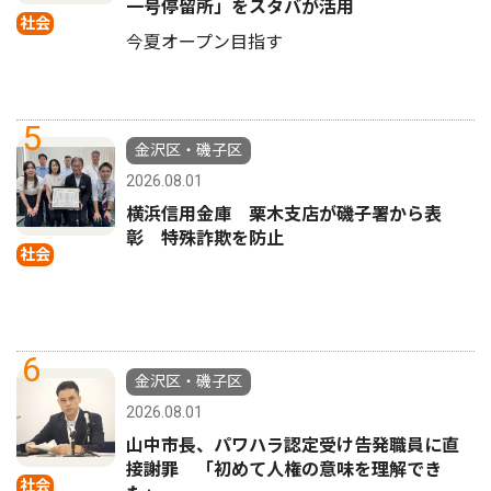
一号停留所」をスタバが活用
社会
今夏オープン目指す
5
金沢区・磯子区
2026.08.01
横浜信用金庫 栗木支店が磯子署から表
彰 特殊詐欺を防止
社会
6
金沢区・磯子区
2026.08.01
山中市長、パワハラ認定受け告発職員に直
接謝罪 「初めて人権の意味を理解でき
社会