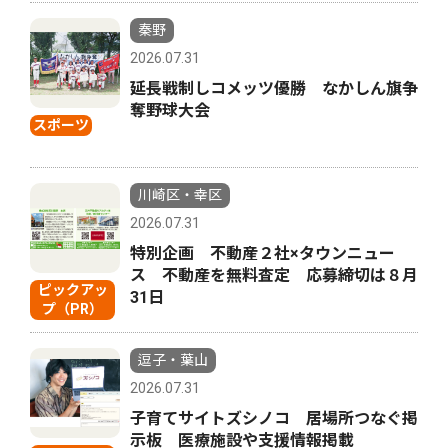
秦野
2026.07.31
延長戦制しコメッツ優勝 なかしん旗争
奪野球大会
スポーツ
川崎区・幸区
2026.07.31
特別企画 不動産２社×タウンニュー
ス 不動産を無料査定 応募締切は８月
ピックアッ
31日
プ（PR）
逗子・葉山
2026.07.31
子育てサイトズシノコ 居場所つなぐ掲
示板 医療施設や支援情報掲載