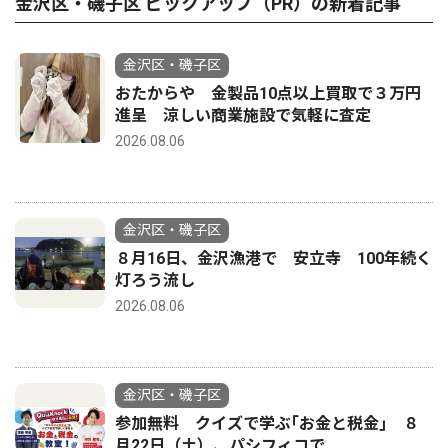
金沢区・磯子区 ピックアップ（PR）の新着記事
金沢区・磯子区
おたからや 金製品10点以上買取で３万円
進呈 涼しい商業施設で気軽に査定
2026.08.06
金沢区・磯子区
８月16日、金沢漁港で 安立寺 100年続く
灯ろう流し
2026.08.06
金沢区・磯子区
参加無料 クイズで学ぶ｢お金と税金｣ ８
月22日（土）、パシフィコで