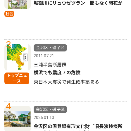
堀割川にリュウゼツラン 間もなく開花か
社会
3
金沢区・磯子区
2011.07.21
三浦半島断層群
横浜でも震度７の危険
トップニュ
ース
東日本大震災で発生確率高まる
4
金沢区・磯子区
2026.01.10
金沢区の国登録有形文化財「旧長濱検疫所