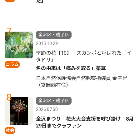
た」
7
金沢区・磯子区
2015.10.29
季節の花【10】 スカンポと呼ばれた「イ
タドリ」
コラム
名の由来は「痛みを取る」薬草
日本自然保護協会自然観察指導員 金子昇
（富岡西在住）
8
金沢区・磯子区
2026.07.30
金沢まつり 花火大会支援を呼び掛け 8月
29日までクラファン
社会