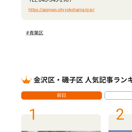
https://appywp.city.yokohama.lg.jp/
#青葉区
金沢区・磯子区 人気記事ラン
前日
1
2