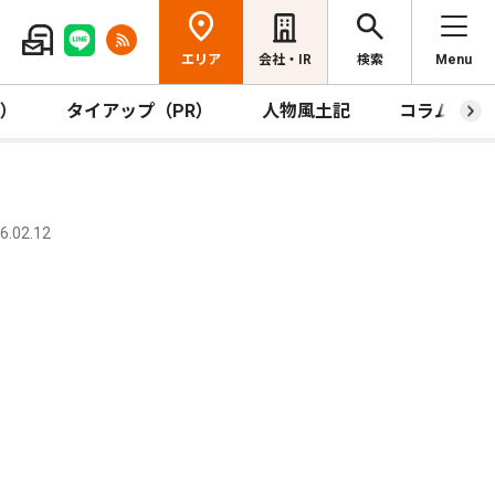
エリア
会社・IR
検索
Menu
R）
タイアップ（PR）
人物風土記
コラム
.02.12