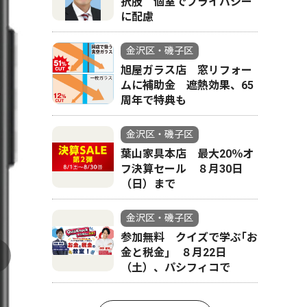
択肢 個室でプライバシー
に配慮
金沢区・磯子区
旭屋ガラス店 窓リフォー
ムに補助金 遮熱効果、65
周年で特典も
金沢区・磯子区
葉山家具本店 最大20％オ
フ決算セール ８月30日
（日）まで
金沢区・磯子区
参加無料 クイズで学ぶ｢お
金と税金｣ ８月22日
（土）、パシフィコで