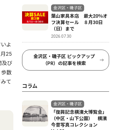
金沢区・磯子区
葉山家具本店 最大20％オ
フ決算セール ８月30日
（日）まで
2026.07.30
すいよ
月25
金沢区・磯子区 ピックアップ
間及び
（PR）の記事を検索
、歩数
てみて
コラム
金沢区・磯子区
「復興記念横濱大博覧会」
（中区・山下公園） 横濱
今昔写真コレクション