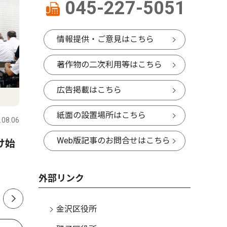
045-227-5051
情報提供・ご意見はこちら
著作物の二次利用等はこちら
広告掲載はこちら
トップニュース
社会
社会
紙面の設置場所はこちら
.08.06
金沢区・磯子区
2026.08.06
金沢区・磯
Web版記事のお問合せはこちら
け始
六浦で通学見守る90歳 無事
夏祭りに
故を願い20年以上
レモホー
外部リンク
金沢区役所