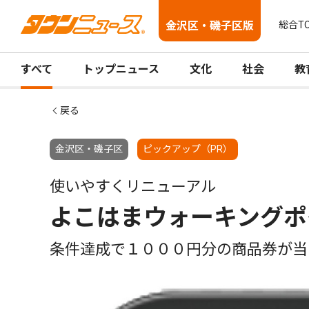
金沢区・磯子区版
総合T
すべて
トップニュース
文化
社会
教
戻る
金沢区・磯子区
ピックアップ（PR）
使いやすくリニューアル
よこはまウォーキングポ
条件達成で１０００円分の商品券が当