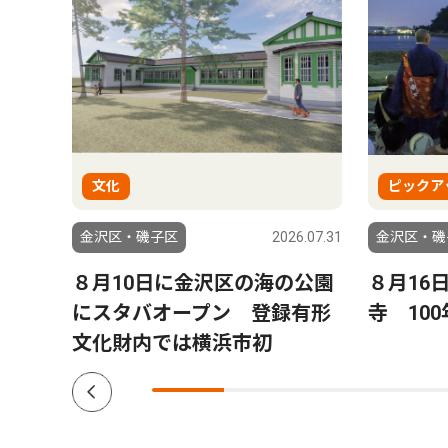
文化
ピックア
6.08.06
金沢区・磯子区
2026.07.31
金沢区・磯
来
８月10日に金沢区の海の公園
８月16
れ島
にスタバオープン 登録有形
寺 10
文化財内では横浜市初