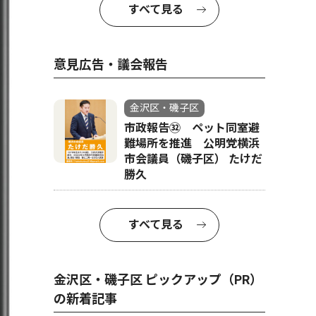
すべて見る
意見広告・議会報告
金沢区・磯子区
市政報告㉜ ペット同室避
難場所を推進 公明党横浜
市会議員（磯子区） たけだ
勝久
すべて見る
金沢区・磯子区 ピックアップ（PR）
の新着記事