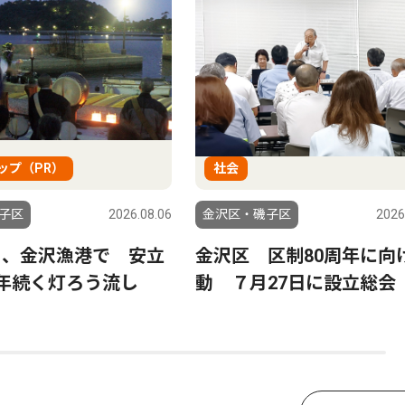
ップ（PR）
社会
子区
2026.08.06
金沢区・磯子区
2026
日、金沢漁港で 安立
金沢区 区制80周年に向
0年続く灯ろう流し
動 ７月27日に設立総会