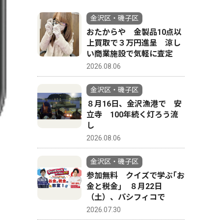
金沢区・磯子区
おたからや 金製品10点以
上買取で３万円進呈 涼し
い商業施設で気軽に査定
2026.08.06
金沢区・磯子区
８月16日、金沢漁港で 安
立寺 100年続く灯ろう流
し
2026.08.06
金沢区・磯子区
参加無料 クイズで学ぶ｢お
金と税金｣ ８月22日
（土）、パシフィコで
2026.07.30