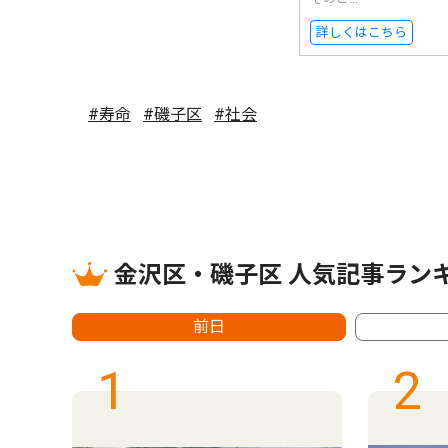
詳しくはこちら
#寿命
#磯子区
#社会
金沢区・磯子区 人気記事ラン
前日
1
2