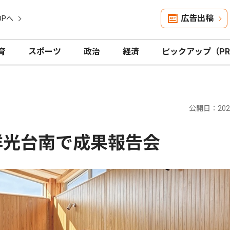
広告出稿
OPへ
育
スポーツ
政治
経済
ピックアップ（P
公開日：2026
洋光台南で成果報告会