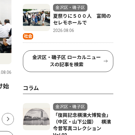
金沢区・磯子区
夏祭りに５００人 富岡の
セレモホールで
2026.08.06
社会
トップニュース
社会
社会
金沢区・磯子区 ローカルニュー
スの記事を検索
.08.06
金沢区・磯子区
2026.08.06
金沢区・磯
け始
六浦で通学見守る90歳 無事
夏祭りに
コラム
故を願い20年以上
レモホー
金沢区・磯子区
「復興記念横濱大博覧会」
（中区・山下公園） 横濱
今昔写真コレクション