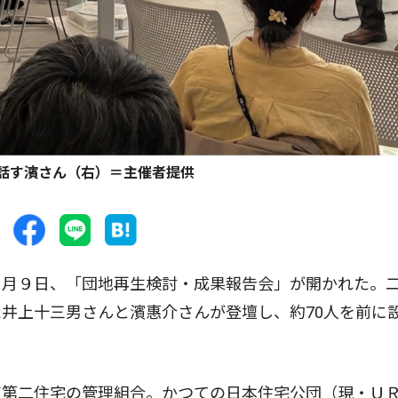
話す濱さん（右）＝主催者提供
月９日、「団地再生検討・成果報告会」が開かれた。
井上十三男さんと濱惠介さんが登壇し、約70人を前に
第二住宅の管理組合。かつての日本住宅公団（現・Ｕ