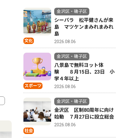
金沢区・磯子区
シーパラ 松平健さんが来
島 マツケンまみれまみれ
島
文化
2026.08.06
金沢区・磯子区
八景島で無料ヨット体
験 ８月15日、23日 小
学４年以上
スポーツ
2026.08.06
金沢区・磯子区
金沢区 区制80周年に向け
4
5
始動 ７月27日に設立総会
2026.08.06
社会