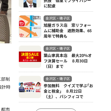
択肢 個室でプライバシー
に配慮
金沢区・磯子区
旭屋ガラス店 窓リフォー
ムに補助金 遮熱効果、65
周年で特典も
金沢区・磯子区
葉山家具本店 最大20％オ
フ決算セール ８月30日
（日）まで
二部制
金沢区・磯子区
参加無料 クイズで学ぶ｢お
設計時
金と税金｣ ８月22日
（土）、パシフィコで
Ｒ都市