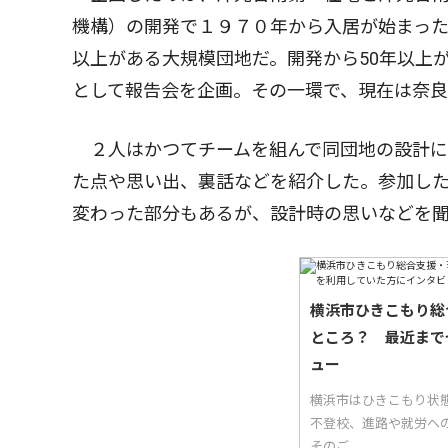
機構）の開発で１９７０年から入居が始まった
以上がある大規模団地だ。開発から50年以上
として報告会を企画。その一環で、現在は奈
２人はかつてチームを組んで同団地の設計に
た点や思い出、裏話などを紹介した。参加し
変わった部分もあるが、設計時の思いなどを
横浜市ひきこもり総
ところ？ 最近まで
ュー
横浜市はひきこもり状
不登校、進路や就労へ
そのご...