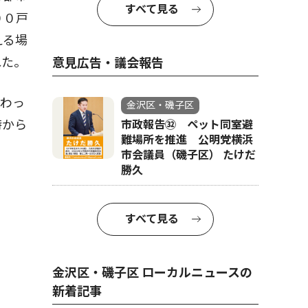
すべて見る
００戸
える場
れた。
意見広告・議会報告
わっ
金沢区・磯子区
時から
市政報告㉜ ペット同室避
難場所を推進 公明党横浜
市会議員（磯子区） たけだ
勝久
すべて見る
金沢区・磯子区 ローカルニュースの
新着記事