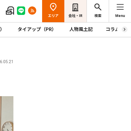
エリア
会社・IR
検索
Menu
R）
タイアップ（PR）
人物風土記
コラム
.05.21