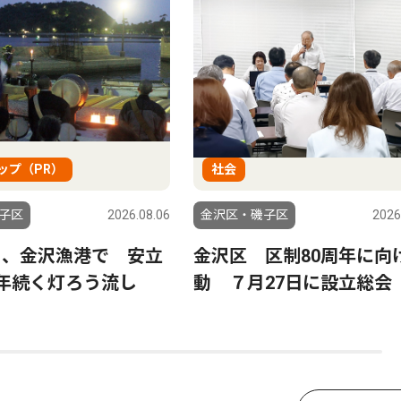
ップ（PR）
社会
子区
2026.08.06
金沢区・磯子区
2026
日、金沢漁港で 安立
金沢区 区制80周年に向
0年続く灯ろう流し
動 ７月27日に設立総会