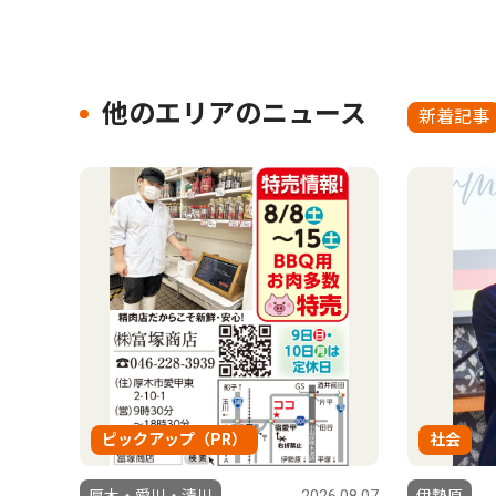
他のエリアのニュース
新着記事
ピックアップ（PR）
社会
厚木・愛川・清川
2026.08.07
伊勢原