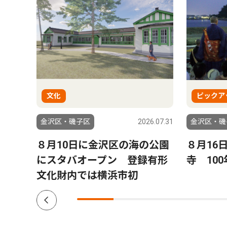
文化
ピックア
6.08.06
金沢区・磯子区
2026.07.31
金沢区・磯
来
８月10日に金沢区の海の公園
８月16
れ島
にスタバオープン 登録有形
寺 10
文化財内では横浜市初