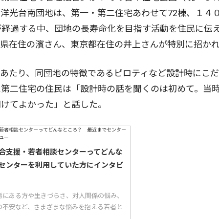
洋光台南団地は、第一・第二住宅あわせて72棟、１４
が経過する中、団地の長寿命化を目指す活動を住民に伝
良県在住の濱さん、東京都在住の井上さんが特別に招か
あたり、同団地の特徴であるピロティなど設計時にこだ
た第二住宅の住民は「設計時の話を聞くのは初めて。当
聞けてよかった」と話した。
合支援・若者相談センターってどんな
センターを利用していた方にインタビ
態にある方や生きづらさ、対人関係の悩み、
の不安など、さまざまな悩みを抱える若者と