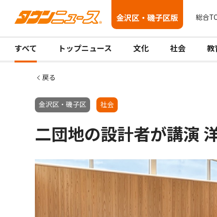
金沢区・磯子区版
総合T
すべて
トップニュース
文化
社会
教
戻る
金沢区・磯子区
社会
二団地の設計者が講演 