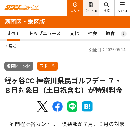
エリア
会社・IR
検索
Menu
港南区・栄区版
すべて
トップニュース
文化
社会
教育
ス
戻る
公開日：2026.05.14
港南区・栄区
スポーツ
程ヶ谷CC 神奈川県民ゴルフデー ７・
８月対象日（土日祝含む）が特別料金
名門程ヶ谷カントリー倶楽部が７月、８月の対象