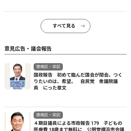
すべて見る
意見広告・議会報告
港南区・栄区
国政報告 初めて臨んだ国会が閉会。つく
りたいのは、希望。 自民党 衆議院議
員 にった章文
港南区・栄区
４期目議員による市政報告 179 子どもの
医療費 18歳まで無料に 公明党横浜市会議