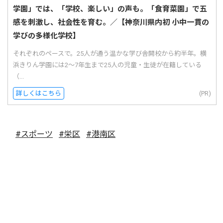
学園」では、「学校、楽しい」の声も。「食育菜園」で五
感を刺激し、社会性を育む。／【神奈川県内初 小中一貫の
学びの多様化学校】
それぞれのペースで。25人が通う温かな学び舎開校から約半年。横
浜きりん学園には2〜7年生まで25人の児童・生徒が在籍している
（...
詳しくはこちら
(PR)
#スポーツ
#栄区
#港南区