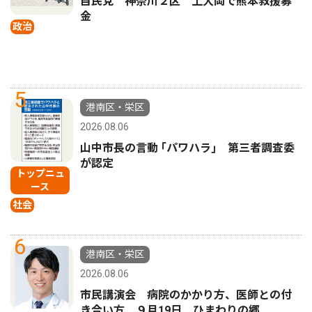
自民党 神奈川２区 上大岡で熊本救援募
金
政治
5
港南区・栄区
2026.08.06
山中市長の言動 ｢パワハラ｣ 第三者調査委
が認定
トップニュ
ース
社会
6
港南区・栄区
2026.08.06
市民講演会 病院のかかり方、医師との付
き合い方 ９月19日 ひまわりの郷