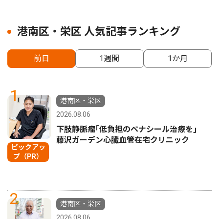
港南区・栄区 人気記事ランキング
前日
1週間
1か月
1
港南区・栄区
2026.08.06
下肢静脈瘤｢低負担のベナシール治療を｣
藤沢ガーデン心臓血管在宅クリニック
ピックアッ
プ（PR）
2
港南区・栄区
2026.08.06