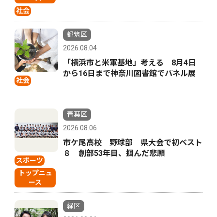
社会
都筑区
2026.08.04
「横浜市と米軍基地」考える 8月4日
から16日まで神奈川図書館でパネル展
社会
青葉区
2026.08.06
市ケ尾高校 野球部 県大会で初ベスト
８ 創部53年目、掴んだ悲願
スポーツ
トップニュ
ース
緑区