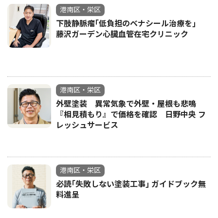
港南区・栄区
下肢静脈瘤｢低負担のベナシール治療を｣
藤沢ガーデン心臓血管在宅クリニック
港南区・栄区
外壁塗装 異常気象で外壁・屋根も悲鳴
『相見積もり』で価格を確認 日野中央 フ
レッシュサービス
港南区・栄区
必読｢失敗しない塗装工事｣ ガイドブック無
料進呈