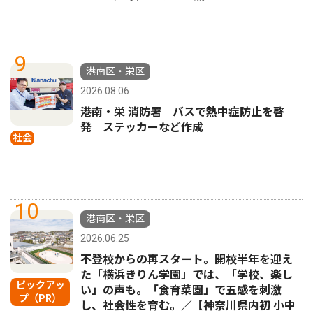
9
港南区・栄区
2026.08.06
港南・栄 消防署 バスで熱中症防止を啓
発 ステッカーなど作成
社会
10
港南区・栄区
2026.06.25
不登校からの再スタート。開校半年を迎え
た「横浜きりん学園」では、「学校、楽し
ピックアッ
い」の声も。「食育菜園」で五感を刺激
プ（PR）
し、社会性を育む。／【神奈川県内初 小中