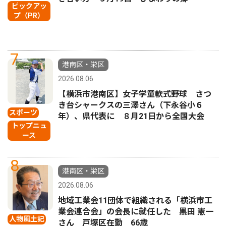
ピックアッ
プ（PR）
7
港南区・栄区
2026.08.06
【横浜市港南区】女子学童軟式野球 さつ
き台シャークスの三澤さん（下永谷小６
スポーツ
年）、県代表に ８月21日から全国大会
トップニュ
ース
8
港南区・栄区
2026.08.06
地域工業会11団体で組織される「横浜市工
業会連合会」の会長に就任した 黒田 憲一
人物風土記
さん 戸塚区在勤 66歳